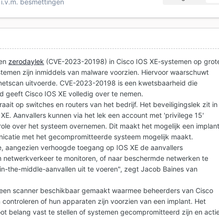
i.v.m. besmettingen
een
zerodaylek
(CVE-2023-20198) in Cisco IOS XE-systemen op grot
stemen zijn inmiddels van malware voorzien. Hiervoor waarschuwt
ernetscan uitvoerde. CVE-2023-20198 is een kwetsbaarheid die
id geeft Cisco IOS XE volledig over te nemen.
ait op switches en routers van het bedrijf. Het beveiligingslek zit in
XE. Aanvallers kunnen via het lek een account met 'privilege 15'
ole over het systeem overnemen. Dit maakt het mogelijk een implan
unicatie met het gecompromitteerde systeem mogelijk maakt.
atie, aangezien verhoogde toegang op IOS XE de aanvallers
om netwerkverkeer te monitoren, of naar beschermde netwerken te
-in-the-middle-aanvallen uit te voeren", zegt Jacob Baines van
ft een scanner beschikbaar gemaakt waarmee beheerders van Cisco
ontroleren of hun apparaten zijn voorzien van een implant. Het
oot belang vast te stellen of systemen gecompromitteerd zijn en acti