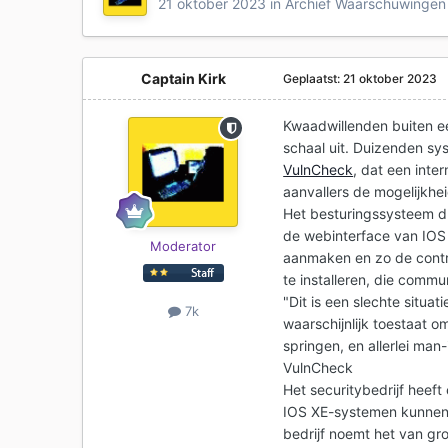
21 oktober 2023
in
Archief Waarschuwingen 
Captain Kirk
Geplaatst:
21 oktober 2023
Kwaadwillenden buiten 
schaal uit. Duizenden sy
VulnCheck
, dat een int
aanvallers de mogelijkhe
Het besturingssysteem dra
de webinterface van IOS 
Moderator
aanmaken en zo de contr
te installeren, die comm
"Dit is een slechte situ
7k
waarschijnlijk toestaat 
springen, en allerlei man
VulnCheck
Het securitybedrijf hee
IOS XE-systemen kunnen c
bedrijf noemt het van gr