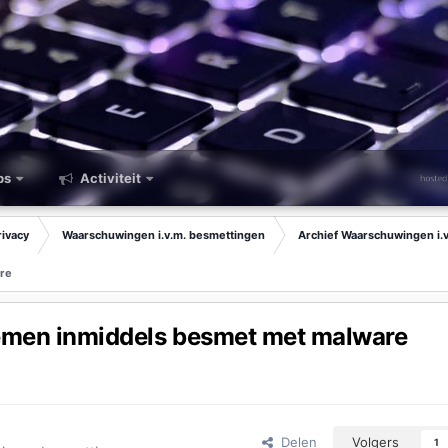
ps
Activiteit
rivacy
Waarschuwingen i.v.m. besmettingen
Archief Waarschuwingen i.
are
emen inmiddels besmet met malware
Delen
Volgers
1