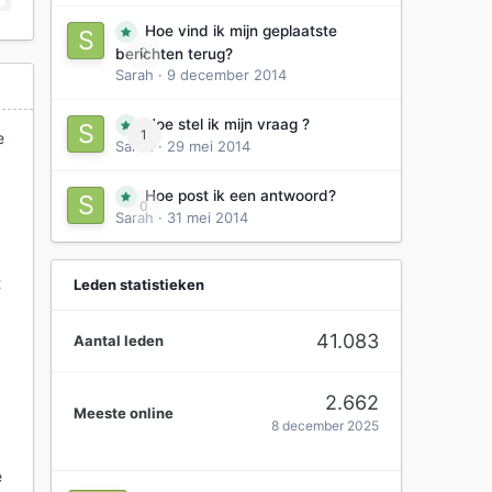
Hoe vind ik mijn geplaatste
0
berichten terug?
Sarah
·
9 december 2014
Hoe stel ik mijn vraag ?
1
e
Sarah
·
29 mei 2014
Hoe post ik een antwoord?
0
Sarah
·
31 mei 2014
t
Leden statistieken
41.083
Aantal leden
2.662
Meeste online
8 december 2025
e