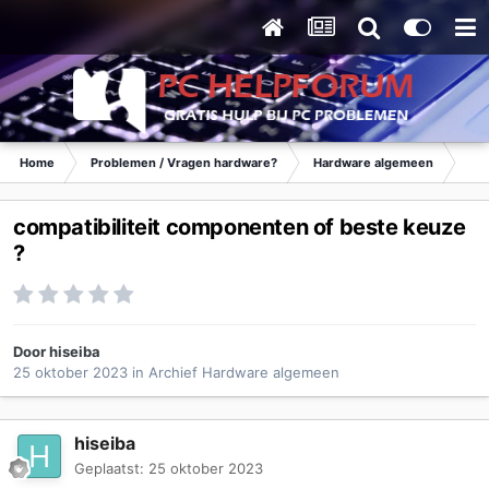
Home
Problemen / Vragen hardware?
Hardware algemeen
Ar
compatibiliteit componenten of beste keuze
?
Door
hiseiba
25 oktober 2023
in
Archief Hardware algemeen
hiseiba
Geplaatst:
25 oktober 2023