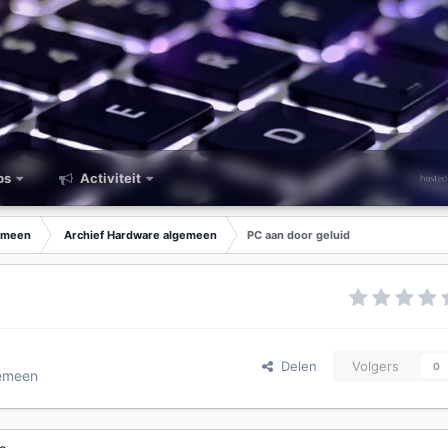
ps
Activiteit
emeen
Archief Hardware algemeen
PC aan door geluid
Delen
Volgers
0
gemeen