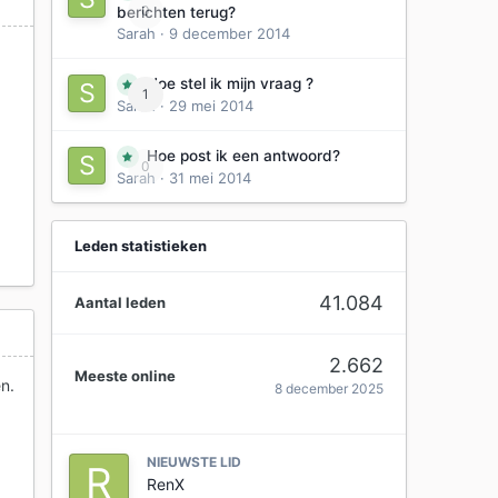
0
berichten terug?
Sarah
·
9 december 2014
Hoe stel ik mijn vraag ?
1
Sarah
·
29 mei 2014
Hoe post ik een antwoord?
0
Sarah
·
31 mei 2014
Leden statistieken
41.084
Aantal leden
2.662
Meeste online
en.
8 december 2025
NIEUWSTE LID
RenX