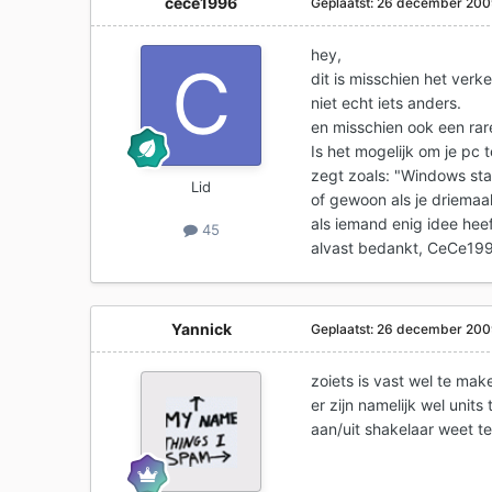
cece1996
Geplaatst:
26 december 20
hey,
dit is misschien het ver
niet echt iets anders.
en misschien ook een rar
Is het mogelijk om je pc 
zegt zoals: "Windows sta
Lid
of gewoon als je driemaal
als iemand enig idee hee
45
alvast bedankt, CeCe199
Yannick
Geplaatst:
26 december 20
zoiets is vast wel te mak
er zijn namelijk wel units
aan/uit shakelaar weet t