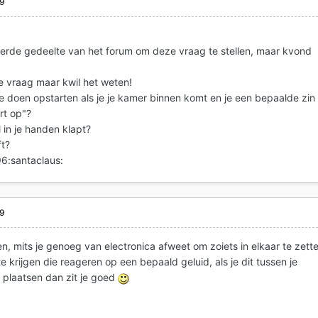
09
keerde gedeelte van het forum om deze vraag te stellen, maar kvond
e vraag maar kwil het weten!
te doen opstarten als je je kamer binnen komt en je een bepaalde zin
rt op"?
 in je handen klapt?
ft?
6:santaclaus:
09
en, mits je genoeg van electronica afweet om zoiets in elkaar te zett
 te krijgen die reageren op een bepaald geluid, als je dit tussen je
e plaatsen dan zit je goed