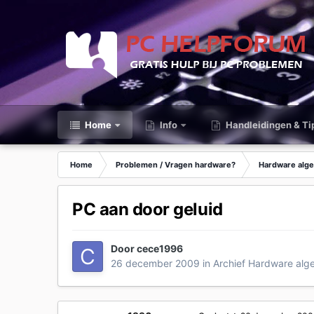
Home
Info
Handleidingen & Ti
Home
Problemen / Vragen hardware?
Hardware alg
PC aan door geluid
Door
cece1996
26 december 2009
in
Archief Hardware al