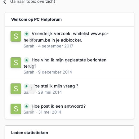
Ga naar topic overzicht
Welkom op PC Helpforum
Vriendelijk verzoek: whitelist www.pc-
0
helpforum.be in je adblocker.
Sarah
·
4 september 2017
Hoe vind ik mijn geplaatste berichten
0
terug?
Sarah
·
9 december 2014
Hoe stel ik mijn vraag ?
1
Sarah
·
29 mei 2014
Hoe post ik een antwoord?
0
Sarah
·
31 mei 2014
Leden statistieken