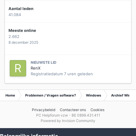
Aantal leden
41.084
Meeste online
2.662
8 december 2025
NIEUWSTE LID
RenX
Registratiedatum
7 uren geleden
Home
Problemen / Vragen software?
Windows
Archief Wind
Privacybeleid
Contacteer ons
Cookies
PC Helpforum vzw - BE 0899.431.411
Powered by Invision Community