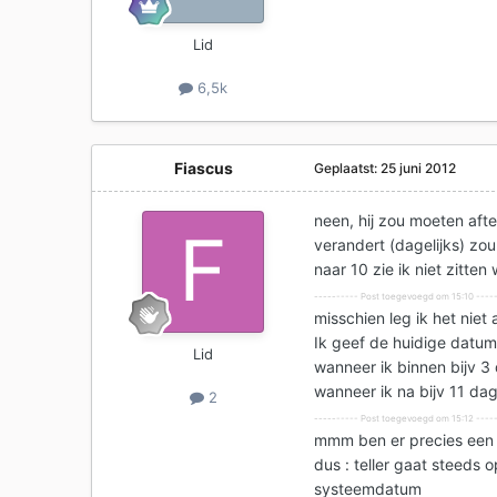
Lid
6,5k
Fiascus
Geplaatst:
25 juni 2012
neen, hij zou moeten af
verandert (dagelijks) zou
naar 10 zie ik niet zitten
---------- Post toegevoegd om 15:10 -----
misschien leg ik het niet a
Ik geef de huidige datum 
Lid
wanneer ik binnen bijv 3
wanneer ik na bijv 11 dag
2
---------- Post toegevoegd om 15:12 -----
mmm ben er precies een 
dus : teller gaat steeds 
systeemdatum