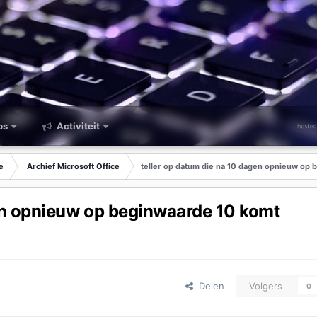
ps
Activiteit
e
Archief Microsoft Office
teller op datum die na 10 dagen opnieuw op
gen opnieuw op beginwaarde 10 komt
Delen
Volgers
0