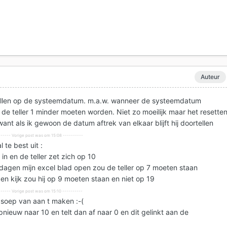
Auteur
tellen op de systeemdatum. m.a.w. wanneer de systeemdatum
 de teller 1 minder moeten worden. Niet zo moeilijk maar het resette
 want als ik gewoon de datum aftrek van elkaar blijft hij doortellen
----- Vorige post was om 15:08 ----------
l te best uit :
in en de teller zet zich op 10
 dagen mijn excel blad open zou de teller op 7 moeten staan
en kijk zou hij op 9 moeten staan en niet op 19
----- Vorige post was om 15:10 ----------
soep van aan t maken :-(
opnieuw naar 10 en telt dan af naar 0 en dit gelinkt aan de