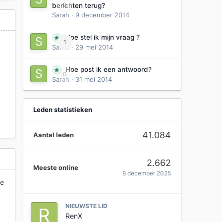
0
berichten terug?
Sarah
·
9 december 2014
Hoe stel ik mijn vraag ?
1
Sarah
·
29 mei 2014
Hoe post ik een antwoord?
0
Sarah
·
31 mei 2014
Leden statistieken
41.084
Aantal leden
2.662
Meeste online
8 december 2025
je
NIEUWSTE LID
RenX