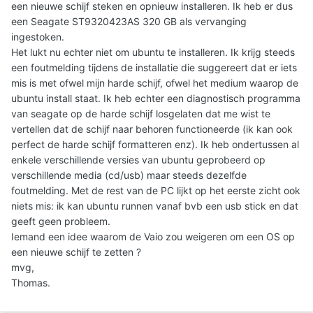
een nieuwe schijf steken en opnieuw installeren. Ik heb er dus
een Seagate ST9320423AS 320 GB als vervanging
ingestoken.
Het lukt nu echter niet om ubuntu te installeren. Ik krijg steeds
een foutmelding tijdens de installatie die suggereert dat er iets
mis is met ofwel mijn harde schijf, ofwel het medium waarop de
ubuntu install staat. Ik heb echter een diagnostisch programma
van seagate op de harde schijf losgelaten dat me wist te
vertellen dat de schijf naar behoren functioneerde (ik kan ook
perfect de harde schijf formatteren enz). Ik heb ondertussen al
enkele verschillende versies van ubuntu geprobeerd op
verschillende media (cd/usb) maar steeds dezelfde
foutmelding. Met de rest van de PC lijkt op het eerste zicht ook
niets mis: ik kan ubuntu runnen vanaf bvb een usb stick en dat
geeft geen probleem.
Iemand een idee waarom de Vaio zou weigeren om een OS op
een nieuwe schijf te zetten ?
mvg,
Thomas.