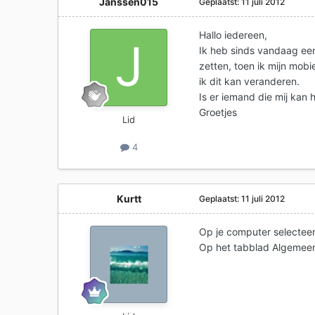
Janssen015
Geplaatst:
11 juli 2012
Hallo iedereen,
Ik heb sinds vandaag een
zetten, toen ik mijn mobi
ik dit kan veranderen.
Is er iemand die mij kan 
Groetjes
Lid
4
Kurtt
Geplaatst:
11 juli 2012
Op je computer selecteer
Op het tabblad Algemeen (