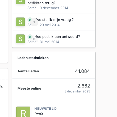
0
berichten terug?
Sarah
·
9 december 2014
Hoe stel ik mijn vraag ?
1
e
Sarah
·
29 mei 2014
Hoe post ik een antwoord?
0
Sarah
·
31 mei 2014
Leden statistieken
41.084
Aantal leden
2.662
n.
Meeste online
8 december 2025
NIEUWSTE LID
RenX