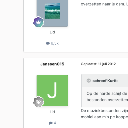
overzetten naar je gsm. L
Lid
6,5k
Janssen015
Geplaatst:
11 juli 2012
schreef Kurtt:
Op de harde schijf de
bestanden overzetten 
De muziekbestanden zijn n
Lid
mobiel aan m'n pc koppe
4