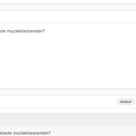
oade muziekbestanden?
Auteur
wnloade muziekbestanden?