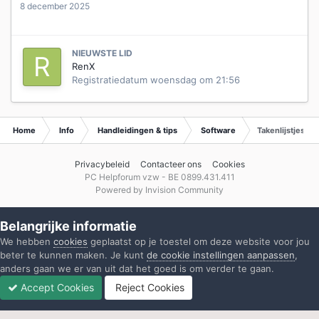
8 december 2025
NIEUWSTE LID
RenX
Registratiedatum
woensdag om 21:56
Home
Info
Handleidingen & tips
Software
Takenlijstjes, g
Privacybeleid
Contacteer ons
Cookies
PC Helpforum vzw - BE 0899.431.411
Powered by Invision Community
Belangrijke informatie
We hebben
cookies
geplaatst op je toestel om deze website voor jou
beter te kunnen maken. Je kunt
de cookie instellingen aanpassen
,
anders gaan we er van uit dat het goed is om verder te gaan.
Accept Cookies
Reject Cookies
Forums
Ongelezen
Inloggen
Registreren
Meer