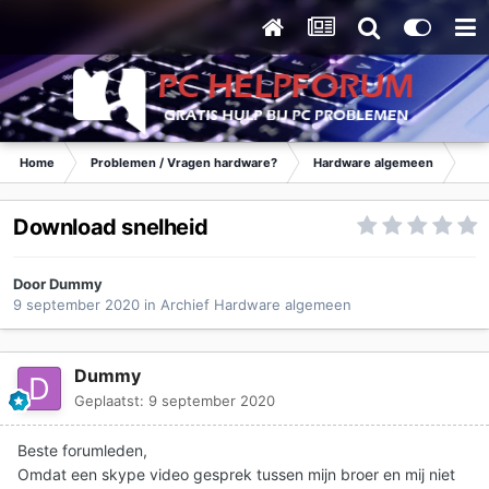
Home
Problemen / Vragen hardware?
Hardware algemeen
Ar
Download snelheid
Door
Dummy
9 september 2020
in
Archief Hardware algemeen
Dummy
Geplaatst:
9 september 2020
Beste forumleden,
Omdat een skype video gesprek tussen mijn broer en mij niet