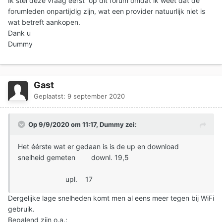
Ik stel deze vraag éérst op dit forum omdat ik weet dat de
forumleden onpartijdig zijn, wat een provider natuurlijk niet is
wat betreft aankopen.
Dank u
Dummy
Gast
Geplaatst:
9 september 2020
Op 9/9/2020 om 11:17,
Dummy
zei:
Het éérste wat er gedaan is is de up en download
snelheid gemeten downl. 19,5
upl. 17
Dergelijke lage snelheden komt men al eens meer tegen bij WiFi
gebruik.
Bepalend zijn o.a.: