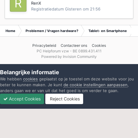
RenX
Registratiedatum
Gisteren om 21:56
Home
Problemen / Vragen hardware?
Tablet- en Smartphone
K
Privacybeleid
Contacteer ons
Cookies
PC Helpforum vzw - BE 0899.431.411
Powered by Invision Community
Belangrijke informatie
We hebben
cookies
geplaatst op je toestel om deze website voor jou
beter te kunnen maken. Je kunt
de cookie instellingen aanpassen
,
anders gaan we er van uit dat het goed is om verder te gaan.
Accept Cookies
Reject Cookies
Forums
Ongelezen
Inloggen
Registreren
Meer