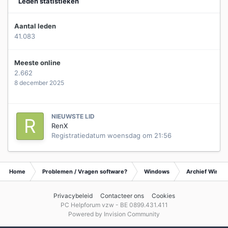
Leden statistieken
Aantal leden
41.083
Meeste online
2.662
8 december 2025
NIEUWSTE LID
RenX
Registratiedatum
woensdag om 21:56
Home
Problemen / Vragen software?
Windows
Archief Wind
Privacybeleid
Contacteer ons
Cookies
PC Helpforum vzw - BE 0899.431.411
Powered by Invision Community