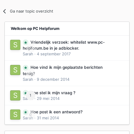
Ga naar topic overzicht
Welkom op PC Helpforum
Vriendelijk verzoek: whitelist www.pc-
0
helpforum.be in je adblocker.
Sarah
·
4 september 2017
Hoe vind ik mijn geplaatste berichten
0
terug?
Sarah
·
9 december 2014
Hoe stel ik mijn vraag ?
1
Sarah
·
29 mei 2014
Hoe post ik een antwoord?
0
Sarah
·
31 mei 2014