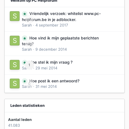
Welkom op PC Helpforum
Vriendelijk verzoek: whitelist www.pc-
0
helpforum.be in je adblocker.
Sarah
·
4 september 2017
Hoe vind ik mijn geplaatste berichten
0
terug?
Sarah
·
9 december 2014
Hoe stel ik mijn vraag ?
1
Sarah
·
29 mei 2014
Hoe post ik een antwoord?
0
Sarah
·
31 mei 2014
Leden statistieken
Aantal leden
41.083