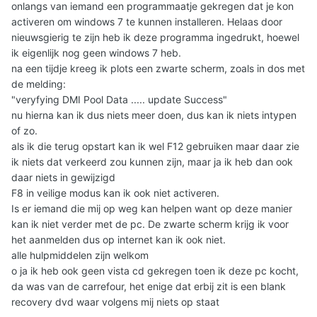
onlangs van iemand een programmaatje gekregen dat je kon
activeren om windows 7 te kunnen installeren. Helaas door
nieuwsgierig te zijn heb ik deze programma ingedrukt, hoewel
ik eigenlijk nog geen windows 7 heb.
na een tijdje kreeg ik plots een zwarte scherm, zoals in dos met
de melding:
"veryfying DMI Pool Data ..... update Success"
nu hierna kan ik dus niets meer doen, dus kan ik niets intypen
of zo.
als ik die terug opstart kan ik wel F12 gebruiken maar daar zie
ik niets dat verkeerd zou kunnen zijn, maar ja ik heb dan ook
daar niets in gewijzigd
F8 in veilige modus kan ik ook niet activeren.
Is er iemand die mij op weg kan helpen want op deze manier
kan ik niet verder met de pc. De zwarte scherm krijg ik voor
het aanmelden dus op internet kan ik ook niet.
alle hulpmiddelen zijn welkom
o ja ik heb ook geen vista cd gekregen toen ik deze pc kocht,
da was van de carrefour, het enige dat erbij zit is een blank
recovery dvd waar volgens mij niets op staat