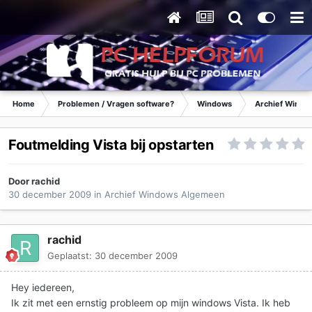
Home
Problemen / Vragen software?
Windows
Archief Wind
Foutmelding Vista bij opstarten
Door
rachid
30 december 2009
in
Archief Windows Algemeen
rachid
Geplaatst:
30 december 2009
Hey iedereen,
Ik zit met een ernstig probleem op mijn windows Vista. Ik heb