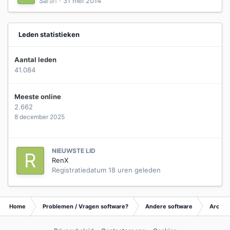
Sarah
·
31 mei 2014
Leden statistieken
Aantal leden
41.084
Meeste online
2.662
8 december 2025
NIEUWSTE LID
RenX
Registratiedatum
18 uren geleden
Home
Problemen / Vragen software?
Andere software
Archie