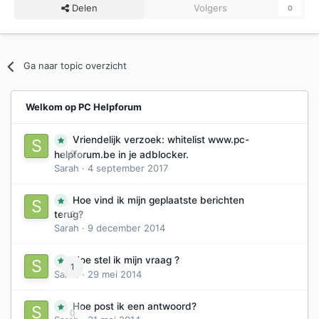
Delen
Volgers
0
Ga naar topic overzicht
Welkom op PC Helpforum
Vriendelijk verzoek: whitelist www.pc-
0
helpforum.be in je adblocker.
Sarah
·
4 september 2017
Hoe vind ik mijn geplaatste berichten
0
terug?
Sarah
·
9 december 2014
Hoe stel ik mijn vraag ?
1
Sarah
·
29 mei 2014
Hoe post ik een antwoord?
0