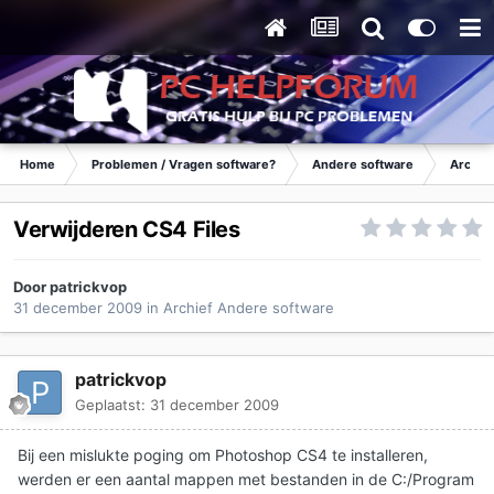
Home
Problemen / Vragen software?
Andere software
Archie
Verwijderen CS4 Files
Door
patrickvop
31 december 2009
in
Archief Andere software
patrickvop
Geplaatst:
31 december 2009
Bij een mislukte poging om Photoshop CS4 te installeren,
werden er een aantal mappen met bestanden in de C:/Program