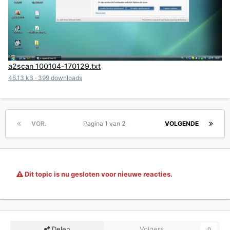
a2scan_100104-170129.txt
46.13 kB
·
399 downloads
VOR.
Pagina 1 van 2
VOLGENDE
Dit topic is nu gesloten voor nieuwe reacties.
Delen
Volgers
0