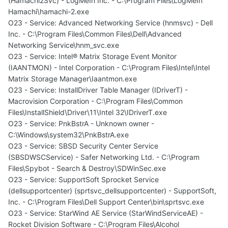
(Hamachi2Svc) - LogMeIn Inc. - C:\Program Files\LogMeIn
Hamachi\hamachi-2.exe
O23 - Service: Advanced Networking Service (hnmsvc) - Dell
Inc. - C:\Program Files\Common Files\Dell\Advanced
Networking Service\hnm_svc.exe
O23 - Service: Intel® Matrix Storage Event Monitor
(IAANTMON) - Intel Corporation - C:\Program Files\Intel\Intel
Matrix Storage Manager\Iaantmon.exe
O23 - Service: InstallDriver Table Manager (IDriverT) -
Macrovision Corporation - C:\Program Files\Common
Files\InstallShield\Driver\11\Intel 32\IDriverT.exe
O23 - Service: PnkBstrA - Unknown owner -
C:\Windows\system32\PnkBstrA.exe
O23 - Service: SBSD Security Center Service
(SBSDWSCService) - Safer Networking Ltd. - C:\Program
Files\Spybot - Search & Destroy\SDWinSec.exe
O23 - Service: SupportSoft Sprocket Service
(dellsupportcenter) (sprtsvc_dellsupportcenter) - SupportSoft,
Inc. - C:\Program Files\Dell Support Center\bin\sprtsvc.exe
O23 - Service: StarWind AE Service (StarWindServiceAE) -
Rocket Division Software - C:\Program Files\Alcohol