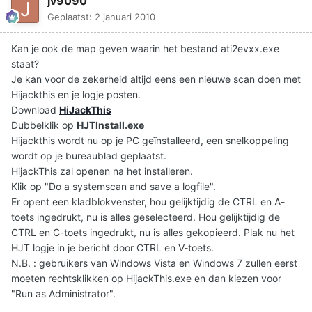
jv9090
Geplaatst:
2 januari 2010
Kan je ook de map geven waarin het bestand ati2evxx.exe
staat?
Je kan voor de zekerheid altijd eens een nieuwe scan doen met
Hijackthis en je logje posten.
Download
HiJackThis
Dubbelklik op
HJTInstall.exe
Hijackthis wordt nu op je PC geïnstalleerd, een snelkoppeling
wordt op je bureaublad geplaatst.
HijackThis zal openen na het installeren.
Klik op "Do a systemscan and save a logfile".
Er opent een kladblokvenster, hou gelijktijdig de CTRL en A-
toets ingedrukt, nu is alles geselecteerd. Hou gelijktijdig de
CTRL en C-toets ingedrukt, nu is alles gekopieerd. Plak nu het
HJT logje in je bericht door CTRL en V-toets.
N.B. : gebruikers van Windows Vista en Windows 7 zullen eerst
moeten rechtsklikken op HijackThis.exe en dan kiezen voor
"Run as Administrator".