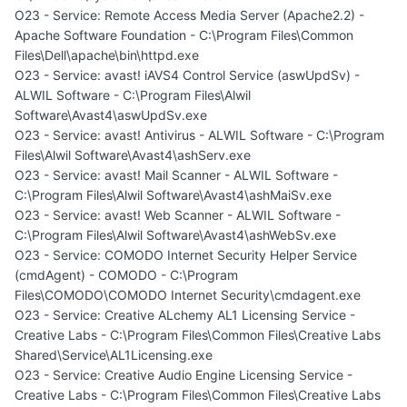
O23 - Service: Remote Access Media Server (Apache2.2) -
Apache Software Foundation - C:\Program Files\Common
Files\Dell\apache\bin\httpd.exe
O23 - Service: avast! iAVS4 Control Service (aswUpdSv) -
ALWIL Software - C:\Program Files\Alwil
Software\Avast4\aswUpdSv.exe
O23 - Service: avast! Antivirus - ALWIL Software - C:\Program
Files\Alwil Software\Avast4\ashServ.exe
O23 - Service: avast! Mail Scanner - ALWIL Software -
C:\Program Files\Alwil Software\Avast4\ashMaiSv.exe
O23 - Service: avast! Web Scanner - ALWIL Software -
C:\Program Files\Alwil Software\Avast4\ashWebSv.exe
O23 - Service: COMODO Internet Security Helper Service
(cmdAgent) - COMODO - C:\Program
Files\COMODO\COMODO Internet Security\cmdagent.exe
O23 - Service: Creative ALchemy AL1 Licensing Service -
Creative Labs - C:\Program Files\Common Files\Creative Labs
Shared\Service\AL1Licensing.exe
O23 - Service: Creative Audio Engine Licensing Service -
Creative Labs - C:\Program Files\Common Files\Creative Labs