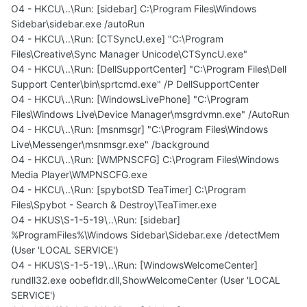
O4 - HKCU\..\Run: [sidebar] C:\Program Files\Windows
Sidebar\sidebar.exe /autoRun
O4 - HKCU\..\Run: [CTSyncU.exe] "C:\Program
Files\Creative\Sync Manager Unicode\CTSyncU.exe"
O4 - HKCU\..\Run: [DellSupportCenter] "C:\Program Files\Dell
Support Center\bin\sprtcmd.exe" /P DellSupportCenter
O4 - HKCU\..\Run: [WindowsLivePhone] "C:\Program
Files\Windows Live\Device Manager\msgrdvmn.exe" /AutoRun
O4 - HKCU\..\Run: [msnmsgr] "C:\Program Files\Windows
Live\Messenger\msnmsgr.exe" /background
O4 - HKCU\..\Run: [WMPNSCFG] C:\Program Files\Windows
Media Player\WMPNSCFG.exe
O4 - HKCU\..\Run: [spybotSD TeaTimer] C:\Program
Files\Spybot - Search & Destroy\TeaTimer.exe
O4 - HKUS\S-1-5-19\..\Run: [sidebar]
%ProgramFiles%\Windows Sidebar\Sidebar.exe /detectMem
(User 'LOCAL SERVICE')
O4 - HKUS\S-1-5-19\..\Run: [WindowsWelcomeCenter]
rundll32.exe oobefldr.dll,ShowWelcomeCenter (User 'LOCAL
SERVICE')