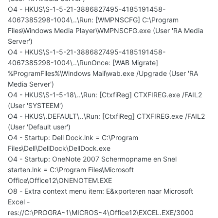
O4 - HKUS\S-1-5-21-3886827495-4185191458-
4067385298-1004\..\Run: [WMPNSCFG] C:\Program
Files\Windows Media Player\WMPNSCFG.exe (User 'RA Media
Server')
O4 - HKUS\S-1-5-21-3886827495-4185191458-
4067385298-1004\..\RunOnce: [WAB Migrate]
%ProgramFiles%\Windows Mail\wab.exe /Upgrade (User 'RA
Media Server')
O4 - HKUS\S-1-5-18\..\Run: [CtxfiReg] CTXFIREG.exe /FAIL2
(User 'SYSTEEM')
O4 - HKUS\.DEFAULT\..\Run: [CtxfiReg] CTXFIREG.exe /FAIL2
(User 'Default user')
O4 - Startup: Dell Dock.lnk = C:\Program
Files\Dell\DellDock\DellDock.exe
O4 - Startup: OneNote 2007 Schermopname en Snel
starten.lnk = C:\Program Files\Microsoft
Office\Office12\ONENOTEM.EXE
O8 - Extra context menu item: E&xporteren naar Microsoft
Excel -
res://C:\PROGRA~1\MICROS~4\Office12\EXCEL.EXE/3000