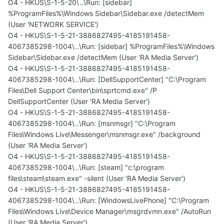
O4 - HKUS\S-1-5-20\..\Run: [sidebar]
%ProgramFiles%\Windows Sidebar\Sidebar.exe /detectMem
(User 'NETWORK SERVICE')
O4 - HKUS\S-1-5-21-3886827495-4185191458-
4067385298-1004\..\Run: [sidebar] %ProgramFiles%\Windows
Sidebar\Sidebar.exe /detectMem (User 'RA Media Server')
O4 - HKUS\S-1-5-21-3886827495-4185191458-
4067385298-1004\..\Run: [DellSupportCenter] "C:\Program
Files\Dell Support Center\bin\sprtcmd.exe" /P
DellSupportCenter (User 'RA Media Server')
O4 - HKUS\S-1-5-21-3886827495-4185191458-
4067385298-1004\..\Run: [msnmsgr] "C:\Program
Files\Windows Live\Messenger\msnmsgr.exe" /background
(User 'RA Media Server')
O4 - HKUS\S-1-5-21-3886827495-4185191458-
4067385298-1004\..\Run: [steam] "c:\program
files\steam\steam.exe" -silent (User 'RA Media Server')
O4 - HKUS\S-1-5-21-3886827495-4185191458-
4067385298-1004\..\Run: [WindowsLivePhone] "C:\Program
Files\Windows Live\Device Manager\msgrdvmn.exe" /AutoRun
(User 'RA Media Server')