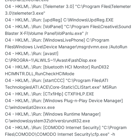
O4 - HKLM\..\Run: [Telemeter 3.0] "C:\Program Files\Telemeter
3.0\telemeter3.exe"
O4 - HKLM\..\Run: [updReg] C:\Windows\UpdReg.EXE
O4 - HKLM\..\Run: [VolPanel] "C:\Program Files\Creative\Sound
Blaster X-Fi\Volume Panel\VolPanlu.exe" /r
O4 - HKLM\..\Run: [WindowsLivePhone] C:\Program
Files\Windows Live\Device Manager\msgrdvmn.exe /AutoRun
O4 - HKLM\..\Run: [avast!]
C:\PROGRA~1\ALWILS~1\Avast4\ashDisp.exe
O4 - HKLM\..\Run: [bluetooth HCI Monitor] RunDll32
HCIMNTR.DLL,RunCheckHCIMode
O4 - HKLM\..\Run: [startCCC] "C:\Program Files\ATI
Technologies\ATI.ACE\Core-Static\CLIStart.exe" MSRun
O4 - HKLM\..\Run: [CTxfiHlp] CTXFIHLP.EXE
O4 - HKLM\..\Run: [Windows Plug-n-Play Device Manager]
C:\windows\ati2evxx.exe
O4 - HKLM\..\Run: [Windows Runtime Manager]
C:\windows\system32\drivers\rundll32.exe
O4 - HKLM\..\Run: [COMODO Internet Security] "C:\Program
Files\COMODO\COMODO Internet Security\cfp.exe" -h