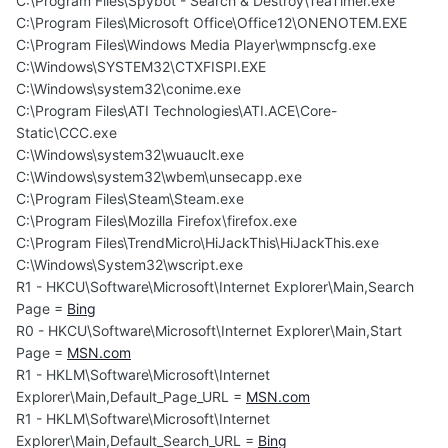
C:\Program Files\Spybot - Search & Destroy\TeaTimer.exe
C:\Program Files\Microsoft Office\Office12\ONENOTEM.EXE
C:\Program Files\Windows Media Player\wmpnscfg.exe
C:\Windows\SYSTEM32\CTXFISPI.EXE
C:\Windows\system32\conime.exe
C:\Program Files\ATI Technologies\ATI.ACE\Core-
Static\CCC.exe
C:\Windows\system32\wuauclt.exe
C:\Windows\system32\wbem\unsecapp.exe
C:\Program Files\Steam\Steam.exe
C:\Program Files\Mozilla Firefox\firefox.exe
C:\Program Files\TrendMicro\HiJackThis\HiJackThis.exe
C:\Windows\System32\wscript.exe
R1 - HKCU\Software\Microsoft\Internet Explorer\Main,Search
Page =
Bing
R0 - HKCU\Software\Microsoft\Internet Explorer\Main,Start
Page =
MSN.com
R1 - HKLM\Software\Microsoft\Internet
Explorer\Main,Default_Page_URL =
MSN.com
R1 - HKLM\Software\Microsoft\Internet
Explorer\Main,Default_Search_URL =
Bing