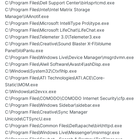
C:\Program Files\Dell Support Center\bin\sprtcmd.exe
C:\Program Files\Intel\Intel Matrix Storage
Manager\IAAnotif.exe
C:\Program Files\Microsoft IntelliType Pro\itype.exe
C:\Program Files\Microsoft LifeChat\LifeChat.exe
C:\Program Files\Telemeter 3.0\Telemeter3.exe
C:\Program Files\Creative\Sound Blaster X-Fi\Volume
Panel\VolPanlu.exe
C:\Program Files\Windows Live\Device Manager\msgrdvmn.exe
C:\Program Files\Alwil Software\Avast4\ashDisp.exe
C:\Windows\System32\Ctxfihlp.exe
C:\Program Files\ATI Technologies\ATI.ACE\Core-
Static\MOM.exe
C:\Windows\ati2evxx.exe
C:\Program Files\COMODO\COMODO Internet Security\cfp.exe
C:\Program Files\Windows Sidebar\sidebar.exe
C:\Program Files\Creative\Sync Manager
Unicode\CTSyncU.exe
C:\Program Files\Common Files\Dell\apache\bin\httpd.exe
C:\Program Files\Windows Live\Messenger\msnmsgr.exe