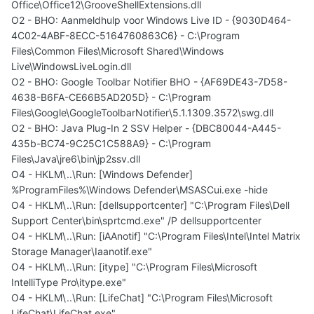
Office\Office12\GrooveShellExtensions.dll
O2 - BHO: Aanmeldhulp voor Windows Live ID - {9030D464-
4C02-4ABF-8ECC-5164760863C6} - C:\Program
Files\Common Files\Microsoft Shared\Windows
Live\WindowsLiveLogin.dll
O2 - BHO: Google Toolbar Notifier BHO - {AF69DE43-7D58-
4638-B6FA-CE66B5AD205D} - C:\Program
Files\Google\GoogleToolbarNotifier\5.1.1309.3572\swg.dll
O2 - BHO: Java Plug-In 2 SSV Helper - {DBC80044-A445-
435b-BC74-9C25C1C588A9} - C:\Program
Files\Java\jre6\bin\jp2ssv.dll
O4 - HKLM\..\Run: [Windows Defender]
%ProgramFiles%\Windows Defender\MSASCui.exe -hide
O4 - HKLM\..\Run: [dellsupportcenter] "C:\Program Files\Dell
Support Center\bin\sprtcmd.exe" /P dellsupportcenter
O4 - HKLM\..\Run: [iAAnotif] "C:\Program Files\Intel\Intel Matrix
Storage Manager\Iaanotif.exe"
O4 - HKLM\..\Run: [itype] "C:\Program Files\Microsoft
IntelliType Pro\itype.exe"
O4 - HKLM\..\Run: [LifeChat] "C:\Program Files\Microsoft
LifeChat\LifeChat.exe"