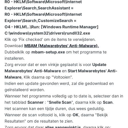
R0 - HKLM\Software\Microsoft\Internet
Explorer\Search,SearchAssistant =
R0 - HKLM\Software\Microsoft\Internet
Explorer\Search,CustomizeSearch =
O4 - HKLM\..\Run: [Windows Runtime Manager]
C:\windows\system32\drivers\rundll32.exe
Klik op 'Fix checked' om de items te verwijderen.
Download
MBAM (Malwarebytes' Anti-Malware).
Dubbelklik op
mbam-setup.exe
om het programma te
installeren.
Zorg ervoor dat er een vinkje geplaatst is voor
Update
Malwarebytes' Anti-Malware
en
Start Malwarebytes' Anti-
Malware
, Klik daarna op "Voltooien".
Indien een update gevonden werd, zal die gedownload en
geïnstalleerd worden.
Wanneer het programma volledig up to date is, selecteer dan in
het tabblad
Scanner
: "
Snelle Scan
", daarna klik op
Scan
.
Het scannen kan een tijdje duren, dus wees geduldig.
Wanneer de scan voltooid is, klik op
OK
, daarna "Bekijk
Resultaten" om de resultaten te zien.
Zorg ervoor dat daar
alles aangevinkt is
, daarna klik op: