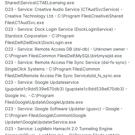
Shared\Service\CTAELicensing.exe
O23 - Service: Creative Audio Service (CTAudSvcService) -
Creative Technology Ltd - C:\Program Files\Creative\Shared
Files\CTAudSvc.exe
O23 - Service: Dock Login Service (DockLoginService) -
Stardock Corporation - C:\Program
Files\Dell\DellDock\DockLogin.exe
O23 - Service: Remote Access DB (dsl-db) - Unknown owner -
C:\Program Files\Common Files\Dell\MySQL\bin\mysqld.exe
O23 - Service: Remote Access File Sync Service (dsl-fs-sync) -
SingleClick Systems - C:\Program Files\Common
Files\Dell\Remote Access File Sync Service\dsl_fs_sync.exe
O23 - Service: Google Updateservice
(gupdate1c9dd539e670db3) (gupdate1c9dd539e670db3) -
Google Inc. - C:\Program
Files\Google\Update\GoogleUpdate.exe
O23 - Service: Google Software Updater (gusvc) - Google -
C:\Program Files\Google\Common\Google
Updater\GoogleUpdaterService.exe
O23 - Service: LogMeIn Hamachi 2.0 Tunneling Engine