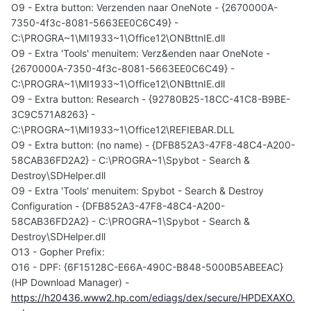
O9 - Extra button: Verzenden naar OneNote - {2670000A-
7350-4f3c-8081-5663EE0C6C49} -
C:\PROGRA~1\MI1933~1\Office12\ONBttnIE.dll
O9 - Extra 'Tools' menuitem: Verz&enden naar OneNote -
{2670000A-7350-4f3c-8081-5663EE0C6C49} -
C:\PROGRA~1\MI1933~1\Office12\ONBttnIE.dll
O9 - Extra button: Research - {92780B25-18CC-41C8-B9BE-
3C9C571A8263} -
C:\PROGRA~1\MI1933~1\Office12\REFIEBAR.DLL
O9 - Extra button: (no name) - {DFB852A3-47F8-48C4-A200-
58CAB36FD2A2} - C:\PROGRA~1\Spybot - Search &
Destroy\SDHelper.dll
O9 - Extra 'Tools' menuitem: Spybot - Search & Destroy
Configuration - {DFB852A3-47F8-48C4-A200-
58CAB36FD2A2} - C:\PROGRA~1\Spybot - Search &
Destroy\SDHelper.dll
O13 - Gopher Prefix:
O16 - DPF: {6F15128C-E66A-490C-B848-5000B5ABEEAC}
(HP Download Manager) -
https://h20436.www2.hp.com/ediags/dex/secure/HPDEXAXO.