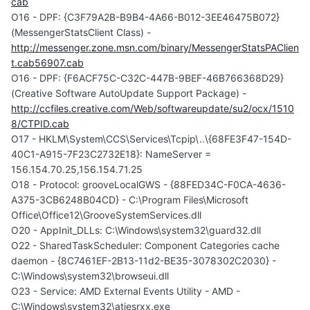
cab
O16 - DPF: {C3F79A2B-B9B4-4A66-B012-3EE46475B072}
(MessengerStatsClient Class) -
http://messenger.zone.msn.com/binary/MessengerStatsPAClien
t.cab56907.cab
O16 - DPF: {F6ACF75C-C32C-447B-9BEF-46B766368D29}
(Creative Software AutoUpdate Support Package) -
http://ccfiles.creative.com/Web/softwareupdate/su2/ocx/1510
8/CTPID.cab
O17 - HKLM\System\CCS\Services\Tcpip\..\{68FE3F47-154D-
40C1-A915-7F23C2732E18}: NameServer =
156.154.70.25,156.154.71.25
O18 - Protocol: grooveLocalGWS - {88FED34C-F0CA-4636-
A375-3CB6248B04CD} - C:\Program Files\Microsoft
Office\Office12\GrooveSystemServices.dll
O20 - AppInit_DLLs: C:\Windows\system32\guard32.dll
O22 - SharedTaskScheduler: Component Categories cache
daemon - {8C7461EF-2B13-11d2-BE35-3078302C2030} -
C:\Windows\system32\browseui.dll
O23 - Service: AMD External Events Utility - AMD -
C:\Windows\system32\atiesrxx.exe