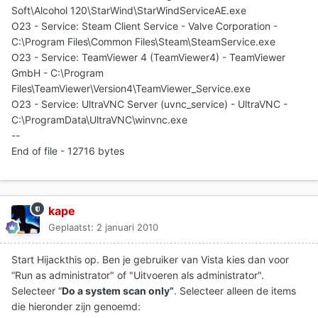
Soft\Alcohol 120\StarWind\StarWindServiceAE.exe
O23 - Service: Steam Client Service - Valve Corporation -
C:\Program Files\Common Files\Steam\SteamService.exe
O23 - Service: TeamViewer 4 (TeamViewer4) - TeamViewer
GmbH - C:\Program
Files\TeamViewer\Version4\TeamViewer_Service.exe
O23 - Service: UltraVNC Server (uvnc_service) - UltraVNC -
C:\ProgramData\UltraVNC\winvnc.exe
--
End of file - 12716 bytes
kape
Geplaatst:
2 januari 2010
Start Hijackthis op. Ben je gebruiker van Vista kies dan voor
“Run as administrator" of "Uitvoeren als administrator".
Selecteer “
Do a system scan only”
. Selecteer alleen de items
die hieronder zijn genoemd: