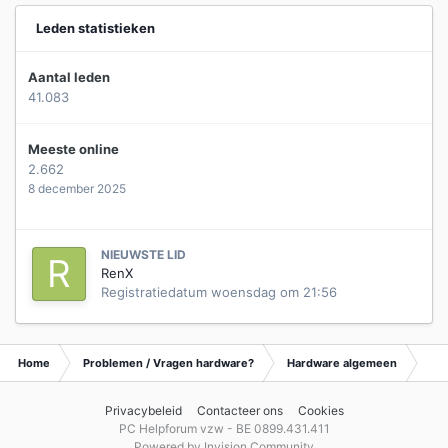
Leden statistieken
Aantal leden
41.083
Meeste online
2.662
8 december 2025
NIEUWSTE LID
RenX
Registratiedatum
woensdag om 21:56
Home
Problemen / Vragen hardware?
Hardware algemeen
Ar
Privacybeleid
Contacteer ons
Cookies
PC Helpforum vzw - BE 0899.431.411
Powered by Invision Community