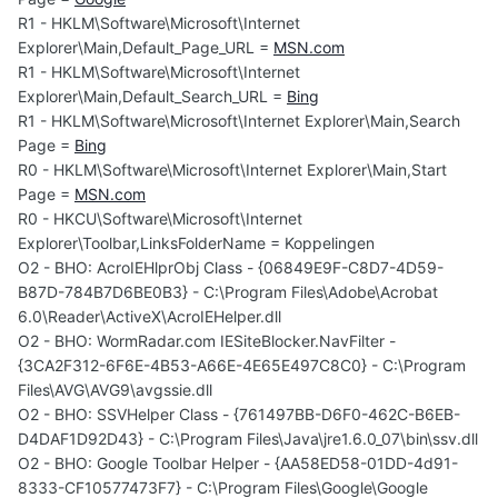
R1 - HKLM\Software\Microsoft\Internet
Explorer\Main,Default_Page_URL =
MSN.com
R1 - HKLM\Software\Microsoft\Internet
Explorer\Main,Default_Search_URL =
Bing
R1 - HKLM\Software\Microsoft\Internet Explorer\Main,Search
Page =
Bing
R0 - HKLM\Software\Microsoft\Internet Explorer\Main,Start
Page =
MSN.com
R0 - HKCU\Software\Microsoft\Internet
Explorer\Toolbar,LinksFolderName = Koppelingen
O2 - BHO: AcroIEHlprObj Class - {06849E9F-C8D7-4D59-
B87D-784B7D6BE0B3} - C:\Program Files\Adobe\Acrobat
6.0\Reader\ActiveX\AcroIEHelper.dll
O2 - BHO: WormRadar.com IESiteBlocker.NavFilter -
{3CA2F312-6F6E-4B53-A66E-4E65E497C8C0} - C:\Program
Files\AVG\AVG9\avgssie.dll
O2 - BHO: SSVHelper Class - {761497BB-D6F0-462C-B6EB-
D4DAF1D92D43} - C:\Program Files\Java\jre1.6.0_07\bin\ssv.dll
O2 - BHO: Google Toolbar Helper - {AA58ED58-01DD-4d91-
8333-CF10577473F7} - C:\Program Files\Google\Google