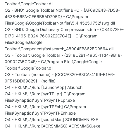
Toolbar\GoogleToolbar.dll
O2 - BHO: Google Toolbar Notifier BHO - {AF69DE43-7D58-
4638-B6FA-CE66B5AD205D} - C:\Program
Files\Google\GoogleToolbarNotifier\5.4.4525.1752\swg.dll
O2 - BHO: Google Dictionary Compression sdch - {C84D72FE-
E17D-4195-BB24-76C02E2E7C4E} - C:\Program
Files\Google\Google
Toolbar\Component\fastsearch_A8904FB862BD9564.dll
O3 - Toolbar: Google Toolbar - {2318C2B1-4965-11d4-9B18-
009027A5CD4F} - C:\Program Files\Google\Google
Toolbar\GoogleToolbar.dll
O3 - Toolbar: (no name) - {CCC7A320-B3CA-4199-B1A6-
9F516DD69829} - (no file)
O4 - HKLM\..\Run: [LaunchApp] Alaunch
O4 - HKLM\..\Run: [synTPLpr] C:\Program
Files\Synaptics\SynTP\SynTPLpr.exe
O4 - HKLM\..\Run: [synTPEnh] C:\Program
Files\Synaptics\SynTP\SynTPEnh.exe
O4 - HKLM\..\Run: [soundMan] SOUNDMAN.EXE
O4 - HKLM\..\Run: [AGRSMMSG] AGRSMMSG.exe