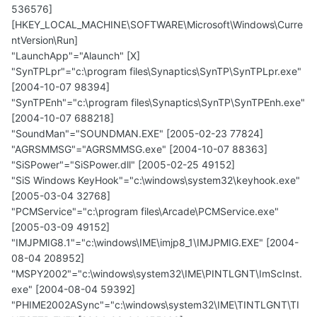
536576]
[HKEY_LOCAL_MACHINE\SOFTWARE\Microsoft\Windows\Curre
ntVersion\Run]
"LaunchApp"="Alaunch" [X]
"SynTPLpr"="c:\program files\Synaptics\SynTP\SynTPLpr.exe"
[2004-10-07 98394]
"SynTPEnh"="c:\program files\Synaptics\SynTP\SynTPEnh.exe"
[2004-10-07 688218]
"SoundMan"="SOUNDMAN.EXE" [2005-02-23 77824]
"AGRSMMSG"="AGRSMMSG.exe" [2004-10-07 88363]
"SiSPower"="SiSPower.dll" [2005-02-25 49152]
"SiS Windows KeyHook"="c:\windows\system32\keyhook.exe"
[2005-03-04 32768]
"PCMService"="c:\program files\Arcade\PCMService.exe"
[2005-03-09 49152]
"IMJPMIG8.1"="c:\windows\IME\imjp8_1\IMJPMIG.EXE" [2004-
08-04 208952]
"MSPY2002"="c:\windows\system32\IME\PINTLGNT\ImScInst.
exe" [2004-08-04 59392]
"PHIME2002ASync"="c:\windows\system32\IME\TINTLGNT\TI