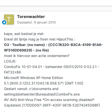
Torenwachter
Geplaatst:
9 januari 2010
kape, wat bedoel je met
Enkel dit lijntje mag je fixen met HijackThis :
O3 - Toolbar: (no name) - {CCC7A320-B3CA-4199-B1A6-
9F516DD69829} - (no file)
moet ik hiervoor een actie ondernemen?
LOGJE:
ComboFix 10-01-04.01 - beheerder 09/01/2010 0:52.2.1 -
FAT32x86
Microsoft Windows XP Home Edition
5.1.2600.3.1252.31.1043.18.958.571 [GMT 1:00]
Gestart vanuit: c:\documents and
settings\beheerder\Bureaublad\ComboFix.exe
AV: AVG Anti-Virus Free *On-access scanning disabled*
(Updated) {17DDD097-36FF-435F-9E1B-52D74245D6BF}
.