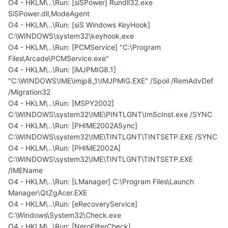
O4 - HKLM\..\Run: [siSPower] Rundll32.exe
SiSPower.dll,ModeAgent
O4 - HKLM\..\Run: [siS Windows KeyHook]
C:\WINDOWS\system32\keyhook.exe
O4 - HKLM\..\Run: [PCMService] "C:\Program
Files\Arcade\PCMService.exe"
O4 - HKLM\..\Run: [iMJPMIG8.1]
"C:\WINDOWS\IME\imjp8_1\IMJPMIG.EXE" /Spoil /RemAdvDef
/Migration32
O4 - HKLM\..\Run: [MSPY2002]
C:\WINDOWS\system32\IME\PINTLGNT\ImScInst.exe /SYNC
O4 - HKLM\..\Run: [PHIME2002ASync]
C:\WINDOWS\system32\IME\TINTLGNT\TINTSETP.EXE /SYNC
O4 - HKLM\..\Run: [PHIME2002A]
C:\WINDOWS\system32\IME\TINTLGNT\TINTSETP.EXE
/IMEName
O4 - HKLM\..\Run: [LManager] C:\Program Files\Launch
Manager\QtZgAcer.EXE
O4 - HKLM\..\Run: [eRecoveryService]
C:\Windows\System32\Check.exe
O4 - HKLM\..\Run: [NeroFilterCheck]