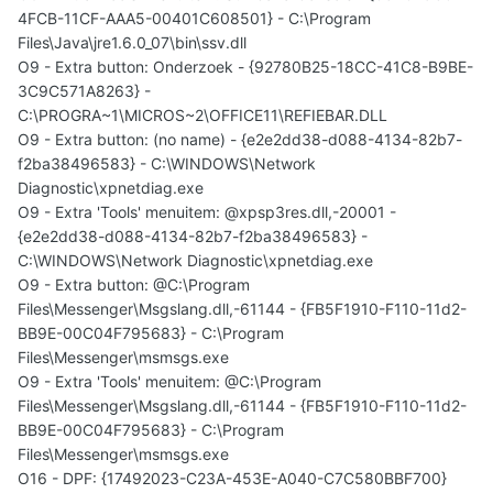
4FCB-11CF-AAA5-00401C608501} - C:\Program
Files\Java\jre1.6.0_07\bin\ssv.dll
O9 - Extra button: Onderzoek - {92780B25-18CC-41C8-B9BE-
3C9C571A8263} -
C:\PROGRA~1\MICROS~2\OFFICE11\REFIEBAR.DLL
O9 - Extra button: (no name) - {e2e2dd38-d088-4134-82b7-
f2ba38496583} - C:\WINDOWS\Network
Diagnostic\xpnetdiag.exe
O9 - Extra 'Tools' menuitem: @xpsp3res.dll,-20001 -
{e2e2dd38-d088-4134-82b7-f2ba38496583} -
C:\WINDOWS\Network Diagnostic\xpnetdiag.exe
O9 - Extra button: @C:\Program
Files\Messenger\Msgslang.dll,-61144 - {FB5F1910-F110-11d2-
BB9E-00C04F795683} - C:\Program
Files\Messenger\msmsgs.exe
O9 - Extra 'Tools' menuitem: @C:\Program
Files\Messenger\Msgslang.dll,-61144 - {FB5F1910-F110-11d2-
BB9E-00C04F795683} - C:\Program
Files\Messenger\msmsgs.exe
O16 - DPF: {17492023-C23A-453E-A040-C7C580BBF700}