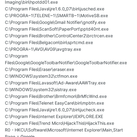
Imaging\bin\hpotdd01.exe
C:\Program Files\Java\jre1.6.0_07\bin\jusched.exe
C:\PROGRA~1\TELENE~1\SMARTB~1\MotiveSB.exe
C:\Program Files\Google\Gmail Notifier\gnotify.exe
C:\Program Files\ScanSoft\PaperPort\pptd40nt.exe
C:\Program Files\Brother\ControlCenter2\brctrcen.exe
C:\Program Files\Belgacom\bin\sprtcmd.exe
C:\PROGRA~1\AVG\AVG9\avgtray.exe
C:\Program
Files\Google\GoogleToolbarNotifier\GoogleToolbarNotifier.exe
C:\Program Files\Eraser\eraser.exe
C:\WINDOWS\system32\ctfmon.exe
C:\Program Files\Lavasoft\Ad-Aware\AAWTray.exe
C:\WINDOWS\system32\sistray.exe
C:\Program Files\Brother\Brmfcmon\BrMfcWnd.exe
C:\Program Files\Telenet EasyCare\bin\mpbtn.exe
C:\Program Files\Java\jre1.6.0_07\bin\jucheck.exe
C:\Program Files\Internet Explorer\IEXPLORE.EXE
C:\Program Files\Trend Micro\HijackThis\HijackThis.exe
R0 - HKCU\Software\Microsoft\Internet Explorer\Main,Start
Page =
Google