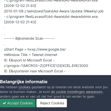
- c:\program files\Lavasoft\Ad-Aware\Ad-AwareAdmin.exe
[2009-12-02 21:43]
2010-01-08 c:\windows\Tasks\Ad-Aware Update (Weekly).job
- c:\program files\Lavasoft\Ad-Aware\Ad-AwareAdmin.exe
[2009-12-02 21:43]
.
.
------- Bijkomende Scan -------
.
uStart Page = hxxp://www.google.be/
mWindow Title = Telenet Internet
IE: E&xport to Microsoft Excel -
c:\progra~1\MICROS~2\OFFICE12\EXCEL.EXE/3000
IE: E&xporteren naar Microsoft Excel -
c:\progra~1\MICROS~2\OFFICE11\EXCEL.EXE/3000
Belangrijke informatie
DPF: Microsoft XML Parser for Java -
We hebben
cookies
geplaatst op je toestel om deze website voor jou
file://c:\windows\Java\classes\xmldso.cab
beter te kunnen maken. Je kunt
de cookie instellingen aanpassen
,
.
anders gaan we er van uit dat het goed is om verder te gaan.
- - - - ORPHANS VERWIJDERD - - - -
Accept Cookies
Reject Cookies
Toolbar-{CCC7A320-B3CA-4199-B1A6-9F516DD69829} - (no
Forums
Ongelezen
Inloggen
Registreren
Meer
file)