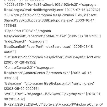
"{0228e555-4f9c-4e35-a3ec-b109a192b4c2}"="c:\program
files\Google\Gmail Notifier\gnotify.exe" [2005-07-15 479232]
"SSBkgdUpdate"="c:\program files\Common Files\Scansoft
Shared\SSBkgdUpdate\SSBkgdupdate.exe" [2003-10-14
155648]
"PaperPort PTD"="c:\program
files\ScanSoft\PaperPort\pptd40nt.exe" [2005-03-18 57393]
"IndexSearch"="c:\program
files\ScanSoft\PaperPort\IndexSearch.exe" [2005-03-18
40960]
"SetDefPrt"="c:\program files\Brother\Brmfl05a\BrStDvPt.exe"
[2005-01-26 49152]
"ControlCenter2.0"="c:\program
files\Brother\ControlCenter2\brctrcen.exe" [2005-05-17
933888]
"Belgacom"="c:\program files\Belgacom\bin\sprtcmd.exe"
[2008-05-29 202016]
"AVG9_TRAY"="c:\progra~1\AVG\AVG9\avgtray.exe" [2010-01-
08 2033432]
[HKEY_USERS\.DEFAULT\Software\Microsoft\Windows\CurrentV