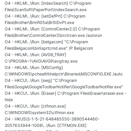
O4 - HKLM\..\Run: [indexSearch] C:\Program
Files\ScanSoft\PaperPort\IndexSearch.exe
O4 - HKLM\..\Run: [setDefPrt] C:\Program
Files\Brother\Brmfl05a\BrStDvPt.exe
O4 - HKLM\..\Run: [ControlCenter2.0] C:\Program
Files\Brother\ControlCenter2\brctrcen.exe /autorun
O4 - HKLM\..\Run: [belgacom] "C:\Program
Files\Belgacom\bin\sprtcmd.exe" /P Belgacom
O4 - HKLM\..\Run: [AVG9_TRAY]
C:\PROGRA~1\AVG\AVG9\avgtray.exe
O4 - HKLM\..\Run: [MSConfig]
C:\WINDOWS\pchealth\helpctr\Binaries\MSCONFIG.EXE /auto
O4 - HKCU\..\Run: [swg] "C:\Program
Files\Google\GoogleToolbarNotifier\GoogleToolbarNotifier.exe"
O4 - HKCU\..\Run: [Eraser] C:\Program Files\Eraser\eraser.exe -
hide
O4 - HKCU\..\Run: [ctfmon.exe]
C:\WINDOWS\system32\ctfmon.exe
O4 - HKUS\S-1-5-21-648485550-3890544460-
2057633944-1008\..\Run: [CTFMON.EXE]