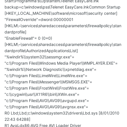
Start\Programma's\Opstarten\Telenet EasyCare.lnk
backup=c:\windows\pss\Telenet EasyCare.lnkCommon Startup
[HKEY_LOCAL_MACHINE\software\microsoft\security center]
"FirewallOverride"=dword:00000001
[HKLM\~\services\sharedaccess\parameters\firewallpolicy\stan
dardprofile]
"EnableFirewall"= 0 (0x0)
[HKLM\~\services\sharedaccess\parameters\firewallpolicy\stan
dardprofile\AuthorizedApplications\List]
"%windir%\\system32\\sessmgr.exe"=
"c:\\Program Files\\Windows Media Player\\WMPLAYER.EXE"=
"%windir%\\Network Diagnostic\\xpnetdiag.exe"=
"c:\\Program Files\\LimeWire\\LimeWire.exe"=
"c:\\Program Files\\Messenger\\MSMSGS.EXE"=
"c:\\Program Files\\FrostWire\\FrostWire.exe"=
"c:\\cygwin\\usr\\X11R6\\bin\\XWin.exe"=
"c:\\Program Files\\AVG\\AVG9\\avgupd.exe"=
"c:\\Program Files\\AVG\\AVG9\\avgnsx.exe"=
R0 Lbd;Lbd;c:\windows\system32\drivers\Lbd.sys [8/01/2010
22:43 64288]
R1 AvgLdx86;AVG Free AVI Loader Driver