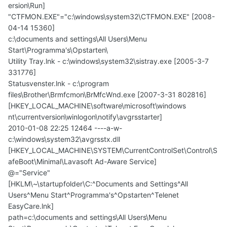
ersion\Run]
"CTFMON.EXE"="c:\windows\system32\CTFMON.EXE" [2008-
04-14 15360]
c:\documents and settings\All Users\Menu
Start\Programma's\Opstarten\
Utility Tray.lnk - c:\windows\system32\sistray.exe [2005-3-7
331776]
Statusvenster.lnk - c:\program
files\Brother\Brmfcmon\BrMfcWnd.exe [2007-3-31 802816]
[HKEY_LOCAL_MACHINE\software\microsoft\windows
nt\currentversion\winlogon\notify\avgrsstarter]
2010-01-08 22:25 12464 ----a-w-
c:\windows\system32\avgrsstx.dll
[HKEY_LOCAL_MACHINE\SYSTEM\CurrentControlSet\Control\S
afeBoot\Minimal\Lavasoft Ad-Aware Service]
@="Service"
[HKLM\~\startupfolder\C:^Documents and Settings^All
Users^Menu Start^Programma's^Opstarten^Telenet
EasyCare.lnk]
path=c:\documents and settings\All Users\Menu