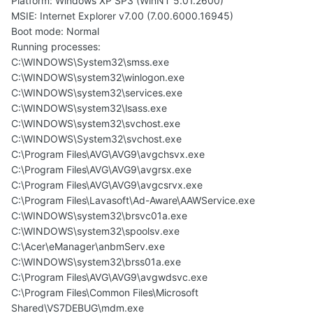
Platform: Windows XP SP3 (WinNT 5.01.2600)
MSIE: Internet Explorer v7.00 (7.00.6000.16945)
Boot mode: Normal
Running processes:
C:\WINDOWS\System32\smss.exe
C:\WINDOWS\system32\winlogon.exe
C:\WINDOWS\system32\services.exe
C:\WINDOWS\system32\lsass.exe
C:\WINDOWS\system32\svchost.exe
C:\WINDOWS\System32\svchost.exe
C:\Program Files\AVG\AVG9\avgchsvx.exe
C:\Program Files\AVG\AVG9\avgrsx.exe
C:\Program Files\AVG\AVG9\avgcsrvx.exe
C:\Program Files\Lavasoft\Ad-Aware\AAWService.exe
C:\WINDOWS\system32\brsvc01a.exe
C:\WINDOWS\system32\spoolsv.exe
C:\Acer\eManager\anbmServ.exe
C:\WINDOWS\system32\brss01a.exe
C:\Program Files\AVG\AVG9\avgwdsvc.exe
C:\Program Files\Common Files\Microsoft
Shared\VS7DEBUG\mdm.exe