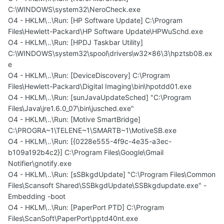
C:\WINDOWS\system32\NeroCheck.exe
O4 - HKLM\..\Run: [HP Software Update] C:\Program
Files\Hewlett-Packard\HP Software Update\HPWuSchd.exe
O4 - HKLM\..\Run: [HPDJ Taskbar Utility]
C:\WINDOWS\system32\spool\drivers\w32x86\3\hpztsb08.ex
e
O4 - HKLM\..\Run: [DeviceDiscovery] C:\Program
Files\Hewlett-Packard\Digital Imaging\bin\hpotdd01.exe
O4 - HKLM\..\Run: [sunJavaUpdateSched] "C:\Program
Files\Java\jre1.6.0_07\bin\jusched.exe"
O4 - HKLM\..\Run: [Motive SmartBridge]
C:\PROGRA~1\TELENE~1\SMARTB~1\MotiveSB.exe
O4 - HKLM\..\Run: [{0228e555-4f9c-4e35-a3ec-
b109a192b4c2}] C:\Program Files\Google\Gmail
Notifier\gnotify.exe
O4 - HKLM\..\Run: [sSBkgdUpdate] "C:\Program Files\Common
Files\Scansoft Shared\SSBkgdUpdate\SSBkgdupdate.exe" -
Embedding -boot
O4 - HKLM\..\Run: [PaperPort PTD] C:\Program
Files\ScanSoft\PaperPort\pptd40nt.exe