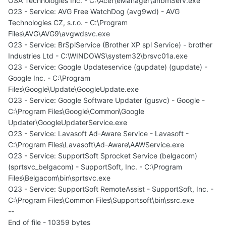
OSA Technologies Inc. - C:\Acer\eManager\anbmServ.exe
O23 - Service: AVG Free WatchDog (avg9wd) - AVG
Technologies CZ, s.r.o. - C:\Program
Files\AVG\AVG9\avgwdsvc.exe
O23 - Service: BrSplService (Brother XP spl Service) - brother
Industries Ltd - C:\WINDOWS\system32\brsvc01a.exe
O23 - Service: Google Updateservice (gupdate) (gupdate) -
Google Inc. - C:\Program
Files\Google\Update\GoogleUpdate.exe
O23 - Service: Google Software Updater (gusvc) - Google -
C:\Program Files\Google\Common\Google
Updater\GoogleUpdaterService.exe
O23 - Service: Lavasoft Ad-Aware Service - Lavasoft -
C:\Program Files\Lavasoft\Ad-Aware\AAWService.exe
O23 - Service: SupportSoft Sprocket Service (belgacom)
(sprtsvc_belgacom) - SupportSoft, Inc. - C:\Program
Files\Belgacom\bin\sprtsvc.exe
O23 - Service: SupportSoft RemoteAssist - SupportSoft, Inc. -
C:\Program Files\Common Files\Supportsoft\bin\ssrc.exe
--
End of file - 10359 bytes