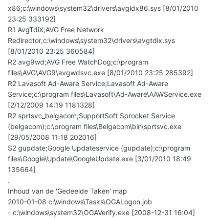
x86;c:\windows\system32\drivers\avgldx86.sys [8/01/2010
23:25 333192]
R1 AvgTdiX;AVG Free Network
Redirector;c:\windows\system32\drivers\avgtdix.sys
[8/01/2010 23:25 360584]
R2 avg9wd;AVG Free WatchDog;c:\program
files\AVG\AVG9\avgwdsvc.exe [8/01/2010 23:25 285392]
R2 Lavasoft Ad-Aware Service;Lavasoft Ad-Aware
Service;c:\program files\Lavasoft\Ad-Aware\AAWService.exe
[2/12/2009 14:19 1181328]
R2 sprtsvc_belgacom;SupportSoft Sprocket Service
(belgacom);c:\program files\Belgacom\bin\sprtsvc.exe
[29/05/2008 11:18 202016]
S2 gupdate;Google Updateservice (gupdate);c:\program
files\Google\Update\GoogleUpdate.exe [3/01/2010 18:49
135664]
.
Inhoud van de 'Gedeelde Taken' map
2010-01-08 c:\windows\Tasks\OGALogon.job
- c:\windows\system32\OGAVerify.exe [2008-12-31 16:04]