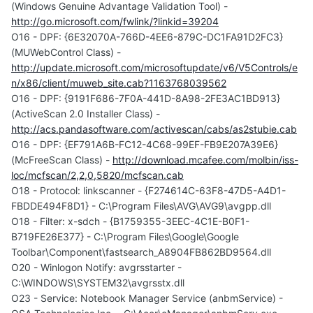
(Windows Genuine Advantage Validation Tool) -
http://go.microsoft.com/fwlink/?linkid=39204
O16 - DPF: {6E32070A-766D-4EE6-879C-DC1FA91D2FC3}
(MUWebControl Class) -
http://update.microsoft.com/microsoftupdate/v6/V5Controls/e
n/x86/client/muweb_site.cab?1163768039562
O16 - DPF: {9191F686-7F0A-441D-8A98-2FE3AC1BD913}
(ActiveScan 2.0 Installer Class) -
http://acs.pandasoftware.com/activescan/cabs/as2stubie.cab
O16 - DPF: {EF791A6B-FC12-4C68-99EF-FB9E207A39E6}
(McFreeScan Class) -
http://download.mcafee.com/molbin/iss-
loc/mcfscan/2,2,0,5820/mcfscan.cab
O18 - Protocol: linkscanner - {F274614C-63F8-47D5-A4D1-
FBDDE494F8D1} - C:\Program Files\AVG\AVG9\avgpp.dll
O18 - Filter: x-sdch - {B1759355-3EEC-4C1E-B0F1-
B719FE26E377} - C:\Program Files\Google\Google
Toolbar\Component\fastsearch_A8904FB862BD9564.dll
O20 - Winlogon Notify: avgrsstarter -
C:\WINDOWS\SYSTEM32\avgrsstx.dll
O23 - Service: Notebook Manager Service (anbmService) -