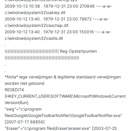
2009-10-13 10:38 . 1979-12-31 23:00 270848 ----a-w-
c:\windows\system32\oakley.dll
2009-10-12 13:40 . 1979-12-31 23:00 79872 ----a-w-
c:\windows\system32\raschap.dll
2009-10-12 13:40 . 1979-12-31 23:00 150016 ----a-w-
c:\windows\system32\rastls.dll
.
((((((((((((((((((((((((((((((((((((( Reg Opstartpunten
)))))))))))))))))))))))))))))))))))))))))))))))))))
.
.
*Nota* lege verwijzingen & legitieme standaard verwijzingen
worden niet getoond
REGEDIT4
[HKEY_CURRENT_USER\SOFTWARE\Microsoft\Windows\Current
Version\Run]
"swg"="c:\program
files\Google\GoogleToolbarNotifier\GoogleToolbarNotifier.exe"
[2007-07-17 68856]
"Eraser"="c:\program files\Eraser\eraser.exe" [2003-07-25