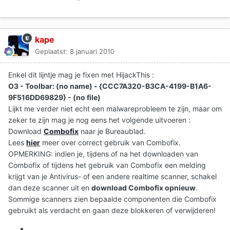
kape
Geplaatst:
8 januari 2010
Enkel dit lijntje mag je fixen met HijackThis :
O3 - Toolbar: (no name) - {CCC7A320-B3CA-4199-B1A6-
9F516DD69829} - (no file)
Lijkt me verder niet echt een malwareprobleem te zijn, maar om
zeker te zijn mag je nog eens het volgende uitvoeren :
Download
Combofix
naar je Bureaublad.
Lees
hier
meer over correct gebruik van Combofix.
OPMERKING: indien je, tijdens of na het downloaden van
Combofix of tijdens het gebruik van Combofix een melding
krijgt van je Antivirus- of een andere realtime scanner, schakel
dan deze scanner uit en
download Combofix opnieuw
.
Sommige scanners zien bepaalde componenten die Combofix
gebruikt als verdacht en gaan deze blokkeren of verwijderen!