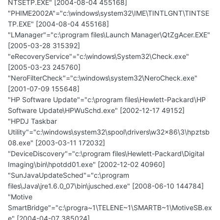
NTSETP.EXE" [2004-08-04 455168]
"PHIME2002A"="c:\windows\system32\IME\TINTLGNT\TINTSE
TP.EXE" [2004-08-04 455168]
"LManager"="c:\program files\Launch Manager\QtZgAcer.EXE"
[2005-03-28 315392]
"eRecoveryService"="c:\windows\System32\Check.exe"
[2005-03-23 245760]
"NeroFilterCheck"="c:\windows\system32\NeroCheck.exe"
[2001-07-09 155648]
"HP Software Update"="c:\program files\Hewlett-Packard\HP
Software Update\HPWuSchd.exe" [2002-12-17 49152]
"HPDJ Taskbar
Utility"="c:\windows\system32\spool\drivers\w32x86\3\hpztsb
08.exe" [2003-03-11 172032]
"DeviceDiscovery"="c:\program files\Hewlett-Packard\Digital
Imaging\bin\hpotdd01.exe" [2002-12-02 40960]
"SunJavaUpdateSched"="c:\program
files\Java\jre1.6.0_07\bin\jusched.exe" [2008-06-10 144784]
"Motive
SmartBridge"="c:\progra~1\TELENE~1\SMARTB~1\MotiveSB.ex
e" [2004-04-07 385024]