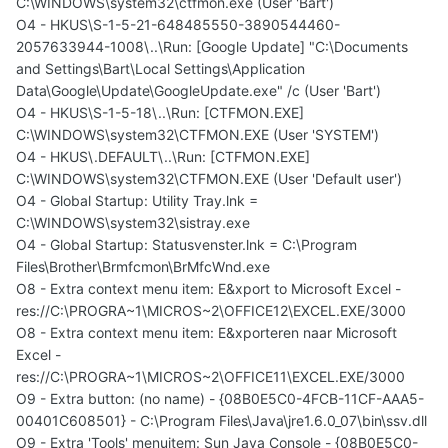
C:\WINDOWS\system32\ctfmon.exe (User 'Bart')
O4 - HKUS\S-1-5-21-648485550-3890544460-
2057633944-1008\..\Run: [Google Update] "C:\Documents
and Settings\Bart\Local Settings\Application
Data\Google\Update\GoogleUpdate.exe" /c (User 'Bart')
O4 - HKUS\S-1-5-18\..\Run: [CTFMON.EXE]
C:\WINDOWS\system32\CTFMON.EXE (User 'SYSTEM')
O4 - HKUS\.DEFAULT\..\Run: [CTFMON.EXE]
C:\WINDOWS\system32\CTFMON.EXE (User 'Default user')
O4 - Global Startup: Utility Tray.lnk =
C:\WINDOWS\system32\sistray.exe
O4 - Global Startup: Statusvenster.lnk = C:\Program
Files\Brother\Brmfcmon\BrMfcWnd.exe
O8 - Extra context menu item: E&xport to Microsoft Excel -
res://C:\PROGRA~1\MICROS~2\OFFICE12\EXCEL.EXE/3000
O8 - Extra context menu item: E&xporteren naar Microsoft
Excel -
res://C:\PROGRA~1\MICROS~2\OFFICE11\EXCEL.EXE/3000
O9 - Extra button: (no name) - {08B0E5C0-4FCB-11CF-AAA5-
00401C608501} - C:\Program Files\Java\jre1.6.0_07\bin\ssv.dll
O9 - Extra 'Tools' menuitem: Sun Java Console - {08B0E5C0-