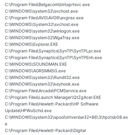
C:\Program Files\Belgacom\bin\sprtsvc.exe
C:\WINDOWS\system32\svchost.exe
C:\Program Files\AVG\AVG9\avgnsx.exe
C:\WINDOWS\System32\svchost.exe
C:\WINDOWS\system32\winlogon.exe
C:\WINDOWS\system32\WgaTray.exe
C:\WINDOWS\Explorer.EXE
C:\Program Files\Synaptics\SynTP\SynTPLpr.exe
C:\Program Files\Synaptics\SynTP\SynTPEnh.exe
C:\WINDOWS\SOUNDMAN.EXE
C:\WINDOWS\AGRSMMSG.exe
C:\WINDOWS\system32\Rundll32.exe
C:\WINDOWS\system32\keyhook.exe
C:\Program Files\Arcade\PCMService.exe
C:\Program Files\Launch Manager\QtZgAcer.EXE
C:\Program Files\Hewlett-Packard\HP Software
Update\HPWuSchd.exe
C:\WINDOWS\system32\spool\drivers\w32x86\3\hpztsb08.ex
e
C:\Program Files\Hewlett-Packard\Digital