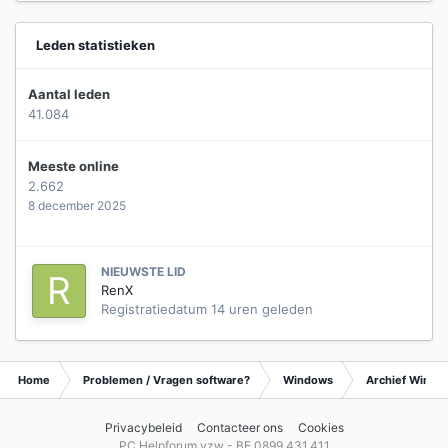
Leden statistieken
Aantal leden
41.084
Meeste online
2.662
8 december 2025
NIEUWSTE LID
RenX
Registratiedatum
14 uren geleden
Home
Problemen / Vragen software?
Windows
Archief Wind
Privacybeleid
Contacteer ons
Cookies
PC Helpforum vzw - BE 0899.431.411