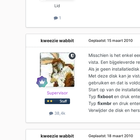
Lid
1
kweezie wabbit
Geplaatst:
15 maart 2010
Misschien is het enkel ee
vista. Een bijgeleverde r
Als je geen installatiedi
Met deze disk kan je vist
gebruiken en dat is vold
Start op van de installa
Supervisor
Typ
fixboot
en druk ente
Typ
fixmbr
en druk enter
Verwijder de disk en hers
38,4k
kweezie wabbit
Geplaatst:
18 maart 2010