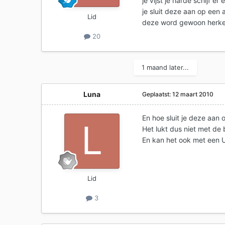
je vijst je harde schijf er
je sluit deze aan op een 
Lid
deze word gewoon herken
20
1 maand later...
Luna
Geplaatst:
12 maart 2010
En hoe sluit je deze aan
Het lukt dus niet met de
En kan het ook met een 
Lid
3