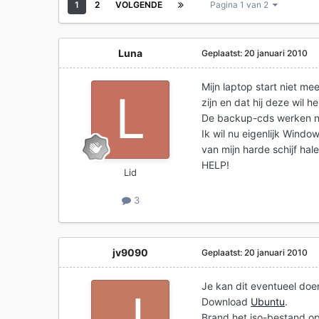
1
2
VOLGENDE
Pagina 1 van 2
Luna
Geplaatst:
20 januari 2010
Mijn laptop start niet me
zijn en dat hij deze wil h
De backup-cds werken ni
Ik wil nu eigenlijk Windo
van mijn harde schijf ha
HELP!
Lid
3
jv9090
Geplaatst:
20 januari 2010
Je kan dit eventueel doe
Download
Ubuntu
.
Brand het iso-bestand o