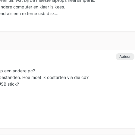
 even uit. wat bij de meeste laptops heel simpel is.
andere computer en klaar is kees.
d als een externe usb disk...
Auteur
 op een andere pc?
 bestanden. Hoe moet ik opstarten via die cd?
USB stick?