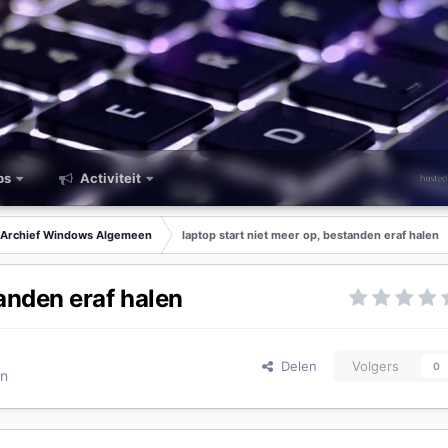
ps
Activiteit
Archief Windows Algemeen
laptop start niet meer op, bestanden eraf halen
tanden eraf halen
Delen
Volgers
0
en