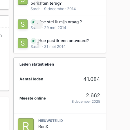
0
berichten terug?
Sarah
·
9 december 2014
Hoe stel ik mijn vraag ?
1
Sarah
·
29 mei 2014
n
Hoe post ik een antwoord?
0
Sarah
·
31 mei 2014
Leden statistieken
41.084
Aantal leden
2.662
Meeste online
8 december 2025
NIEUWSTE LID
RenX