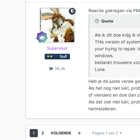
Reactie gekregen via PM
Quote
Als ik dit doe krijg ik
THis version of syste
Supervisor
your trying to repair. 
windows.
bedankt trouwens voor
38,4k
Luna
Heb je de juiste versie g
Als het nog niet lukt, pro
of vienden) en doe dan zo
Als dat ook niet lukt, pr
herinstalleren.
1
2
VOLGENDE
Pagina 1 van 2