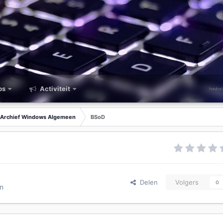
ps
Activiteit
Archief Windows Algemeen
BSoD
Delen
Volgers
0
n