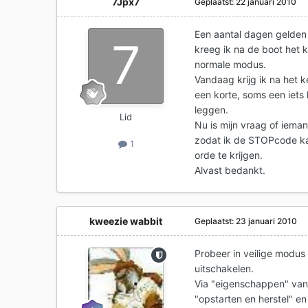
7Jpx7
Geplaatst:
22 januari 2010
Een aantal dagen gelden 
kreeg ik na de boot het k
normale modus.
Vandaag krijg ik na het k
een korte, soms een iet
leggen.
Lid
Nu is mijn vraag of iema
zodat ik de STOPcode kan
1
orde te krijgen.
Alvast bedankt.
kweezie wabbit
Geplaatst:
23 januari 2010
Probeer in veilige modus 
uitschakelen.
Via "eigenschappen" van 
"opstarten en herstel" en