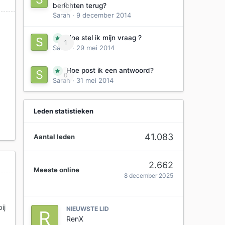
0
berichten terug?
Sarah
·
9 december 2014
Hoe stel ik mijn vraag ?
1
Sarah
·
29 mei 2014
s
n
Hoe post ik een antwoord?
0
Sarah
·
31 mei 2014
Leden statistieken
41.083
Aantal leden
2.662
Meeste online
8 december 2025
ij
NIEUWSTE LID
RenX