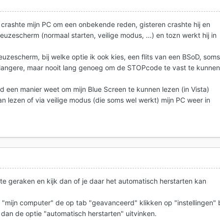
crashte mijn PC om een onbekende reden, gisteren crashte hij en
euzescherm (normaal starten, veilige modus, ...) en tozn werkt hij in
euzescherm, bij welke optie ik ook kies, een flits van een BSoD, som
s langere, maar nooit lang genoeg om de STOPcode te vast te kunne
nd een manier weet om mijn Blue Screen te kunnen lezen (in Vista)
 lezen of via veilige modus (die soms wel werkt) mijn PC weer in
te geraken en kijk dan of je daar het automatisch herstarten kan
"mijn computer" de op tab "geavanceerd" klikken op "instellingen" b
 dan de optie "automatisch herstarten" uitvinken.