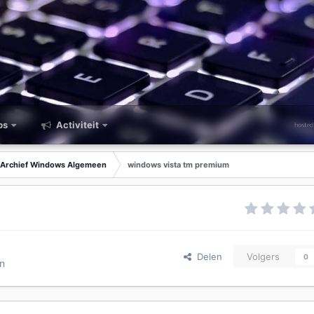
ps
Activiteit
Archief Windows Algemeen
windows vista tm premium
Delen
Volgers
0
n