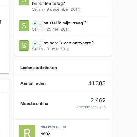
0
berichten terug?
Sarah
·
9 december 2014
f
Hoe stel ik mijn vraag ?
1
Sarah
·
29 mei 2014
Hoe post ik een antwoord?
0
Sarah
·
31 mei 2014
Leden statistieken
41.083
Aantal leden
2.662
Meeste online
8 december 2025
NIEUWSTE LID
RenX