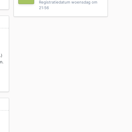
Registratiedatum
woensdag om
21:56
.)
n.