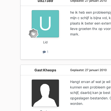
u927389
Geplaatst:
27 januari 2010
he ik heb een probleempj
mijn c schijf is bijna vo
plaats ik beter een exter
lieve groeten thx op voo
mark.
Lid
1
Gast Kheops
Geplaatst:
27 januari 2010
Hangt ervan af wat je wil
kunnen een probleem geve
schijf, daarbij kan je b
opgeslagen bestanden. O
worden.