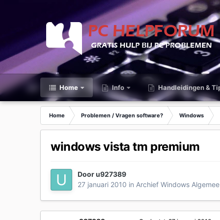
Home
Info
Handleidingen & Ti
Home
Problemen / Vragen software?
Windows
windows vista tm premium
Door
u927389
27 januari 2010
in
Archief Windows Algemee