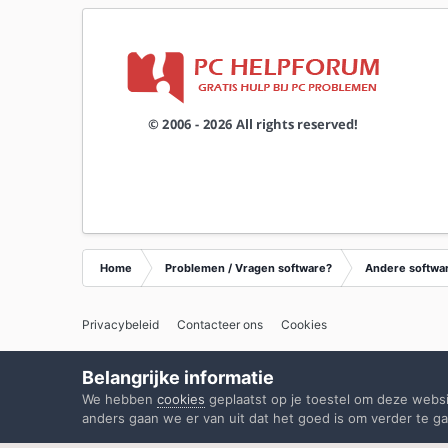
Home
Problemen / Vragen software?
Andere softwa
Privacybeleid
Contacteer ons
Cookies
Belangrijke informatie
We hebben
cookies
geplaatst op je toestel om deze webs
anders gaan we er van uit dat het goed is om verder te ga