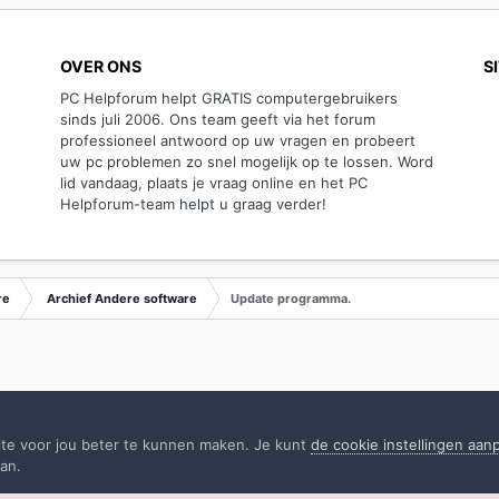
OVER ONS
S
PC Helpforum helpt GRATIS computergebruikers
sinds juli 2006. Ons team geeft via het forum
professioneel antwoord op uw vragen en probeert
uw pc problemen zo snel mogelijk op te lossen. Word
lid vandaag, plaats je vraag online en het PC
Helpforum-team helpt u graag verder!
re
Archief Andere software
Update programma.
ite voor jou beter te kunnen maken. Je kunt
de cookie instellingen aa
an.