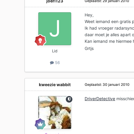
joeri123
Geplaatst:
29 januari 2010
Hey,
Weet iemand een gratis 
Ik had vroeger radarsync
daar moet je alles apart 
Kan iemand me hiermee 
Grtjs
Lid
56
kweezie wabbit
Geplaatst:
30 januari 2010
DriverDetective
misschien