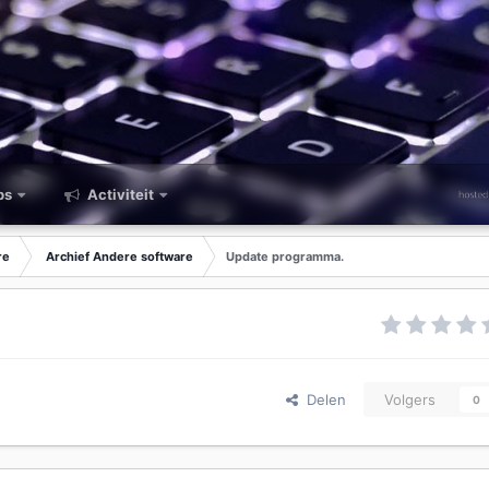
ps
Activiteit
re
Archief Andere software
Update programma.
Delen
Volgers
0