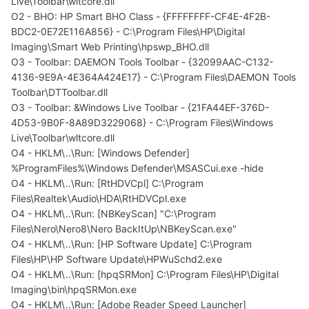
Live\Toolbar\wltcore.dll
O2 - BHO: HP Smart BHO Class - {FFFFFFFF-CF4E-4F2B-
BDC2-0E72E116A856} - C:\Program Files\HP\Digital
Imaging\Smart Web Printing\hpswp_BHO.dll
O3 - Toolbar: DAEMON Tools Toolbar - {32099AAC-C132-
4136-9E9A-4E364A424E17} - C:\Program Files\DAEMON Tools
Toolbar\DTToolbar.dll
O3 - Toolbar: &Windows Live Toolbar - {21FA44EF-376D-
4D53-9B0F-8A89D3229068} - C:\Program Files\Windows
Live\Toolbar\wltcore.dll
O4 - HKLM\..\Run: [Windows Defender]
%ProgramFiles%\Windows Defender\MSASCui.exe -hide
O4 - HKLM\..\Run: [RtHDVCpl] C:\Program
Files\Realtek\Audio\HDA\RtHDVCpl.exe
O4 - HKLM\..\Run: [NBKeyScan] "C:\Program
Files\Nero\Nero8\Nero BackItUp\NBKeyScan.exe"
O4 - HKLM\..\Run: [HP Software Update] C:\Program
Files\HP\HP Software Update\HPWuSchd2.exe
O4 - HKLM\..\Run: [hpqSRMon] C:\Program Files\HP\Digital
Imaging\bin\hpqSRMon.exe
O4 - HKLM\..\Run: [Adobe Reader Speed Launcher]