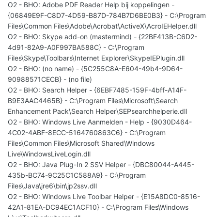
O2 - BHO: Adobe PDF Reader Help bij koppelingen -
{06849E9F-C8D7-4D59-B87D-784B7D6BE0B3} - C:\Program
Files\Common Files\Adobe\Acrobat\ActiveX\AcroIEHelper.dll
O2 - BHO: Skype add-on (mastermind) - {22BF413B-C6D2-
4d91-82A9-A0F997BA588C} - C:\Program
Files\Skype\Toolbars\Internet Explorer\SkypeIEPlugin.dll
O2 - BHO: (no name) - {5C255C8A-E604-49b4-9D64-
90988571CECB} - (no file)
O2 - BHO: Search Helper - {6EBF7485-159F-4bff-A14F-
B9E3AAC4465B} - C:\Program Files\Microsoft\Search
Enhancement Pack\Search Helper\SEPsearchhelperie.dll
O2 - BHO: Windows Live Aanmelden - Help - {9030D464-
4C02-4ABF-8ECC-5164760863C6} - C:\Program
Files\Common Files\Microsoft Shared\Windows
Live\WindowsLiveLogin.dll
O2 - BHO: Java Plug-In 2 SSV Helper - {DBC80044-A445-
435b-BC74-9C25C1C588A9} - C:\Program
Files\Java\jre6\bin\jp2ssv.dll
O2 - BHO: Windows Live Toolbar Helper - {E15A8DC0-8516-
42A1-81EA-DC94EC1ACF10} - C:\Program Files\Windows