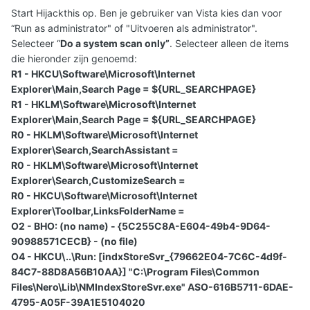
Start Hijackthis op. Ben je gebruiker van Vista kies dan voor
“Run as administrator" of "Uitvoeren als administrator".
Selecteer “
Do a system scan only”
. Selecteer alleen de items
die hieronder zijn genoemd:
R1 - HKCU\Software\Microsoft\Internet
Explorer\Main,Search Page = ${URL_SEARCHPAGE}
R1 - HKLM\Software\Microsoft\Internet
Explorer\Main,Search Page = ${URL_SEARCHPAGE}
R0 - HKLM\Software\Microsoft\Internet
Explorer\Search,SearchAssistant =
R0 - HKLM\Software\Microsoft\Internet
Explorer\Search,CustomizeSearch =
R0 - HKCU\Software\Microsoft\Internet
Explorer\Toolbar,LinksFolderName =
O2 - BHO: (no name) - {5C255C8A-E604-49b4-9D64-
90988571CECB} - (no file)
O4 - HKCU\..\Run: [indxStoreSvr_{79662E04-7C6C-4d9f-
84C7-88D8A56B10AA}] "C:\Program Files\Common
Files\Nero\Lib\NMIndexStoreSvr.exe" ASO-616B5711-6DAE-
4795-A05F-39A1E5104020