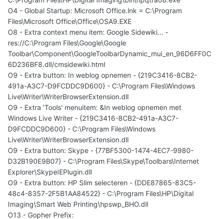
O4 - Global Startup: Microsoft Office.lnk = C:\Program
Files\Microsoft Office\Office\OSA9.EXE
O8 - Extra context menu item: Google Sidewiki... -
res://C:\Program Files\Google\Google
Toolbar\Component\GoogleToolbarDynamic_mui_en_96D6FF0C
6D236BF8.dll/cmsidewiki.html
O9 - Extra button: In weblog opnemen - {219C3416-8CB2-
491a-A3C7-D9FCDDC9D600} - C:\Program Files\Windows
Live\Writer\WriterBrowserExtension.dll
O9 - Extra 'Tools' menuitem: &In weblog opnemen met
Windows Live Writer - {219C3416-8CB2-491a-A3C7-
D9FCDDC9D600} - C:\Program Files\Windows
Live\Writer\WriterBrowserExtension.dll
O9 - Extra button: Skype - {77BF5300-1474-4EC7-9980-
D32B190E9B07} - C:\Program Files\Skype\Toolbars\Internet
Explorer\SkypeIEPlugin.dll
O9 - Extra button: HP Slim selecteren - {DDE87865-83C5-
48c4-8357-2F5B1AA84522} - C:\Program Files\HP\Digital
Imaging\Smart Web Printing\hpswp_BHO.dll
O13 - Gopher Prefix: