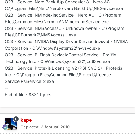
O23 - Service: Nero BackItUp Scheduler 3 - Nero AG -
C:\Program Files\Nero\Nero8\Nero BackItUp\NBService.exe
O23 - Service: NMIndexingService - Nero AG - C:\Program
Files\Common Files\Nero\Lib\NMIndexingService.exe
O23 - Service: NMSAccessU - Unknown owner - C:\Program
Files\CDBurnerXP\NMSAccessU.exe
O23 - Service: NVIDIA Display Driver Service (nvsvc) - NVIDIA
Corporation - C:\Windows\system32\nvvsvc.exe
O23 - Service: PLFlash DeviceIoControl Service - Prolific
Technology Inc. - C:\Windows\system32\IoctlSvc.exe
O23 - Service: Protexis Licensing V2 (PSI_SVC_2) - Protexis
Inc. - C:\Program Files\Common Files\Protexis\License
Service\PsiService_2.exe
--
End of file - 8831 bytes
kape
Geplaatst:
3 februari 2010