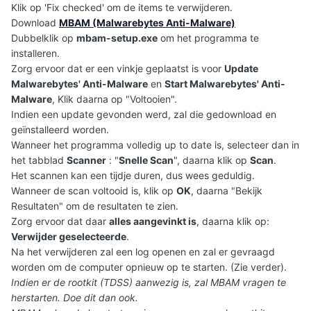
Klik op 'Fix checked' om de items te verwijderen.
Download
MBAM (Malwarebytes Anti-Malware)
Dubbelklik op
mbam-setup.exe
om het programma te
installeren.
Zorg ervoor dat er een vinkje geplaatst is voor
Update
Malwarebytes' Anti-Malware
en
Start Malwarebytes' Anti-
Malware
, Klik daarna op "Voltooien".
Indien een update gevonden werd, zal die gedownload en
geïnstalleerd worden.
Wanneer het programma volledig up to date is, selecteer dan in
het tabblad
Scanner
: "
Snelle Scan
", daarna klik op
Scan
.
Het scannen kan een tijdje duren, dus wees geduldig.
Wanneer de scan voltooid is, klik op
OK
, daarna "Bekijk
Resultaten" om de resultaten te zien.
Zorg ervoor dat daar
alles aangevinkt is
, daarna klik op:
Verwijder geselecteerde
.
Na het verwijderen zal een log openen en zal er gevraagd
worden om de computer opnieuw op te starten. (Zie verder).
Indien er de rootkit (TDSS) aanwezig is, zal MBAM vragen te
herstarten. Doe dit dan ook.