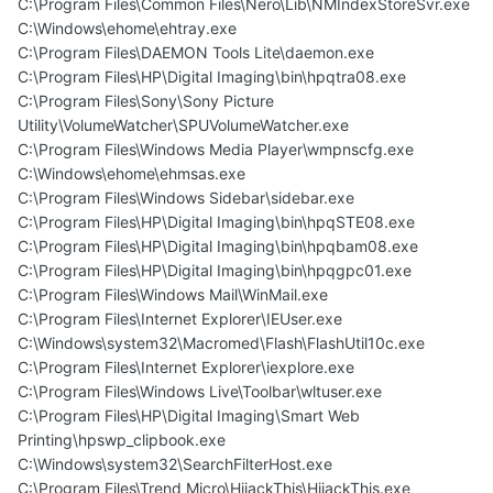
C:\Program Files\Common Files\Nero\Lib\NMIndexStoreSvr.exe
C:\Windows\ehome\ehtray.exe
C:\Program Files\DAEMON Tools Lite\daemon.exe
C:\Program Files\HP\Digital Imaging\bin\hpqtra08.exe
C:\Program Files\Sony\Sony Picture
Utility\VolumeWatcher\SPUVolumeWatcher.exe
C:\Program Files\Windows Media Player\wmpnscfg.exe
C:\Windows\ehome\ehmsas.exe
C:\Program Files\Windows Sidebar\sidebar.exe
C:\Program Files\HP\Digital Imaging\bin\hpqSTE08.exe
C:\Program Files\HP\Digital Imaging\bin\hpqbam08.exe
C:\Program Files\HP\Digital Imaging\bin\hpqgpc01.exe
C:\Program Files\Windows Mail\WinMail.exe
C:\Program Files\Internet Explorer\IEUser.exe
C:\Windows\system32\Macromed\Flash\FlashUtil10c.exe
C:\Program Files\Internet Explorer\iexplore.exe
C:\Program Files\Windows Live\Toolbar\wltuser.exe
C:\Program Files\HP\Digital Imaging\Smart Web
Printing\hpswp_clipbook.exe
C:\Windows\system32\SearchFilterHost.exe
C:\Program Files\Trend Micro\HijackThis\HijackThis.exe