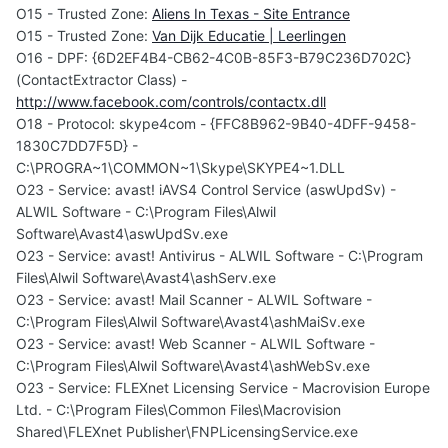
O15 - Trusted Zone:
Aliens In Texas - Site Entrance
O15 - Trusted Zone:
Van Dijk Educatie | Leerlingen
O16 - DPF: {6D2EF4B4-CB62-4C0B-85F3-B79C236D702C}
(ContactExtractor Class) -
http://www.facebook.com/controls/contactx.dll
O18 - Protocol: skype4com - {FFC8B962-9B40-4DFF-9458-
1830C7DD7F5D} -
C:\PROGRA~1\COMMON~1\Skype\SKYPE4~1.DLL
O23 - Service: avast! iAVS4 Control Service (aswUpdSv) -
ALWIL Software - C:\Program Files\Alwil
Software\Avast4\aswUpdSv.exe
O23 - Service: avast! Antivirus - ALWIL Software - C:\Program
Files\Alwil Software\Avast4\ashServ.exe
O23 - Service: avast! Mail Scanner - ALWIL Software -
C:\Program Files\Alwil Software\Avast4\ashMaiSv.exe
O23 - Service: avast! Web Scanner - ALWIL Software -
C:\Program Files\Alwil Software\Avast4\ashWebSv.exe
O23 - Service: FLEXnet Licensing Service - Macrovision Europe
Ltd. - C:\Program Files\Common Files\Macrovision
Shared\FLEXnet Publisher\FNPLicensingService.exe