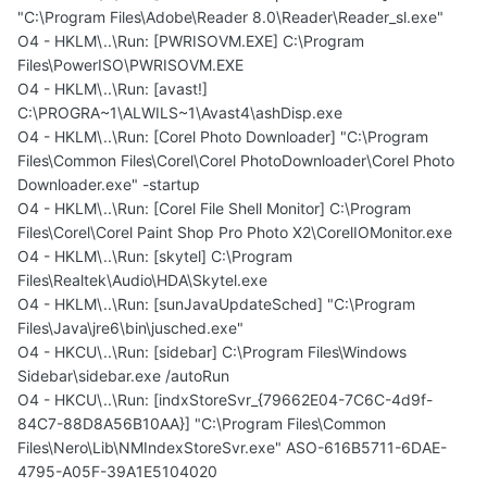
"C:\Program Files\Adobe\Reader 8.0\Reader\Reader_sl.exe"
O4 - HKLM\..\Run: [PWRISOVM.EXE] C:\Program
Files\PowerISO\PWRISOVM.EXE
O4 - HKLM\..\Run: [avast!]
C:\PROGRA~1\ALWILS~1\Avast4\ashDisp.exe
O4 - HKLM\..\Run: [Corel Photo Downloader] "C:\Program
Files\Common Files\Corel\Corel PhotoDownloader\Corel Photo
Downloader.exe" -startup
O4 - HKLM\..\Run: [Corel File Shell Monitor] C:\Program
Files\Corel\Corel Paint Shop Pro Photo X2\CorelIOMonitor.exe
O4 - HKLM\..\Run: [skytel] C:\Program
Files\Realtek\Audio\HDA\Skytel.exe
O4 - HKLM\..\Run: [sunJavaUpdateSched] "C:\Program
Files\Java\jre6\bin\jusched.exe"
O4 - HKCU\..\Run: [sidebar] C:\Program Files\Windows
Sidebar\sidebar.exe /autoRun
O4 - HKCU\..\Run: [indxStoreSvr_{79662E04-7C6C-4d9f-
84C7-88D8A56B10AA}] "C:\Program Files\Common
Files\Nero\Lib\NMIndexStoreSvr.exe" ASO-616B5711-6DAE-
4795-A05F-39A1E5104020