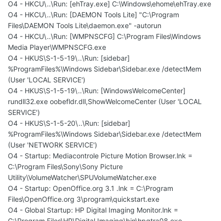
O4 - HKCU\..\Run: [ehTray.exe] C:\Windows\ehome\ehTray.exe
O4 - HKCU\..\Run: [DAEMON Tools Lite] "C:\Program
Files\DAEMON Tools Lite\daemon.exe" -autorun
O4 - HKCU\..\Run: [WMPNSCFG] C:\Program Files\Windows
Media Player\WMPNSCFG.exe
O4 - HKUS\S-1-5-19\..\Run: [sidebar]
%ProgramFiles%\Windows Sidebar\Sidebar.exe /detectMem
(User 'LOCAL SERVICE')
O4 - HKUS\S-1-5-19\..\Run: [WindowsWelcomeCenter]
rundll32.exe oobefldr.dll,ShowWelcomeCenter (User 'LOCAL
SERVICE')
O4 - HKUS\S-1-5-20\..\Run: [sidebar]
%ProgramFiles%\Windows Sidebar\Sidebar.exe /detectMem
(User 'NETWORK SERVICE')
O4 - Startup: Mediacontrole Picture Motion Browser.lnk =
C:\Program Files\Sony\Sony Picture
Utility\VolumeWatcher\SPUVolumeWatcher.exe
O4 - Startup: OpenOffice.org 3.1 .lnk = C:\Program
Files\OpenOffice.org 3\program\quickstart.exe
O4 - Global Startup: HP Digital Imaging Monitor.lnk =
C:\Program Files\HP\Digital Imaging\bin\hpqtra08.exe