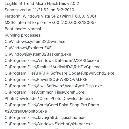
Logfile of Trend Micro HijackThis v2.0.2
Scan saved at 11:21:52, on 3-2-2010
Platform: Windows Vista SP2 (WinNT 6.00.1906)
MSIE: Internet Explorer v7.00 (7.00.6002.18005)
Boot mode: Normal
Running processes:
C:\Windows\system32\Dwm.exe
C:\Windows\Explorer.EXE
C:\Windows\system32\taskeng.exe
C:\Program Files\Windows Defender\MSASCui.exe
C:\Program Files\Realtek\Audio\HDA\RtHDVCpl.exe
C:\Program Files\HP\HP Software Update\hpwuSchd2.exe
C:\Program Files\PowerISO\PWRISOVM.EXE
C:\Program Files\Alwil Software\Avast4\ashDisp.exe
C:\Program Files\Common Files\Corel\Corel
PhotoDownloader\Corel Photo Downloader.exe
C:\Program Files\Corel\Corel Paint Shop Pro Photo
X2\CorelIOMonitor.exe
C:\Program Files\Java\jre6\bin\jusched.exe
C:\Program Files\Windows Sidebar\sidebar.exe