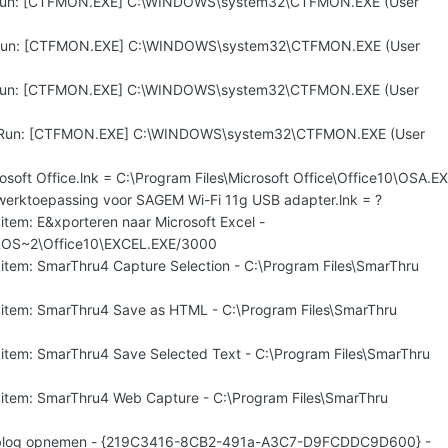
\Run: [CTFMON.EXE] C:\WINDOWS\system32\CTFMON.EXE (User
\Run: [CTFMON.EXE] C:\WINDOWS\system32\CTFMON.EXE (User
\Run: [CTFMON.EXE] C:\WINDOWS\system32\CTFMON.EXE (User
\Run: [CTFMON.EXE] C:\WINDOWS\system32\CTFMON.EXE (User
rosoft Office.lnk = C:\Program Files\Microsoft Office\Office10\OSA.E
twerktoepassing voor SAGEM Wi-Fi 11g USB adapter.lnk = ?
item: E&xporteren naar Microsoft Excel -
ROS~2\Office10\EXCEL.EXE/3000
 item: SmarThru4 Capture Selection - C:\Program Files\SmarThru
 item: SmarThru4 Save as HTML - C:\Program Files\SmarThru
 item: SmarThru4 Save Selected Text - C:\Program Files\SmarThru
 item: SmarThru4 Web Capture - C:\Program Files\SmarThru
 weblog opnemen - {219C3416-8CB2-491a-A3C7-D9FCDDC9D600} -