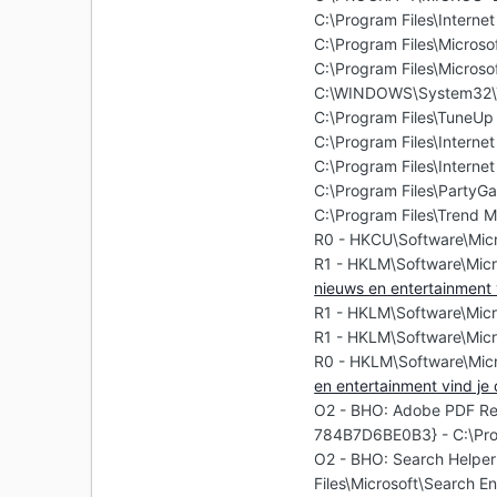
C:\Program Files\Interne
C:\Program Files\Micros
C:\Program Files\Microso
C:\WINDOWS\System32\T
C:\Program Files\TuneUp 
C:\Program Files\Internet
C:\Program Files\Internet
C:\Program Files\PartyG
C:\Program Files\Trend M
R0 - HKCU\Software\Micr
R1 - HKLM\Software\Micr
nieuws en entertainment 
R1 - HKLM\Software\Micr
R1 - HKLM\Software\Micr
R0 - HKLM\Software\Micr
en entertainment vind je
O2 - BHO: Adobe PDF Re
784B7D6BE0B3} - C:\Prog
O2 - BHO: Search Helpe
Files\Microsoft\Search 