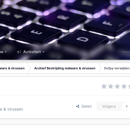
ps
Activiteit
lware & virussen
Archief Bestrijding malware & virussen
Dufpy verwijde
Delen
Volgers
0
re & virussen