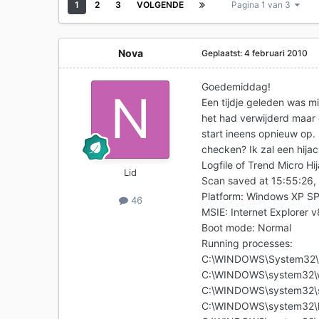
1
2
3
VOLGENDE
Pagina 1 van 3
Nova
Geplaatst:
4 februari 2010
Goedemiddag!
Een tijdje geleden was m
het had verwijderd maar
start ineens opnieuw op.
checken? Ik zal een hijac
Logfile of Trend Micro Hi
Lid
Scan saved at 15:55:26,
Platform: Windows XP S
46
MSIE: Internet Explorer 
Boot mode: Normal
Running processes:
C:\WINDOWS\System32\
C:\WINDOWS\system32\w
C:\WINDOWS\system32\s
C:\WINDOWS\system32\l