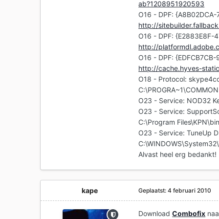
ab?1208951920593
O16 - DPF: {A8B02DCA-
http://sitebuilder.fallb
O16 - DPF: {E2883E8F-
http://platformdl.adobe
O16 - DPF: {EDFCB7CB-
http://cache.hyves-stat
O18 - Protocol: skype
C:\PROGRA~1\COMMON~
O23 - Service: NOD32 Ke
O23 - Service: SupportSo
C:\Program Files\KPN\bin
O23 - Service: TuneUp D
C:\WINDOWS\System32\T
Alvast heel erg bedankt!
kape
Geplaatst:
4 februari 2010
Download
Combofix
naar