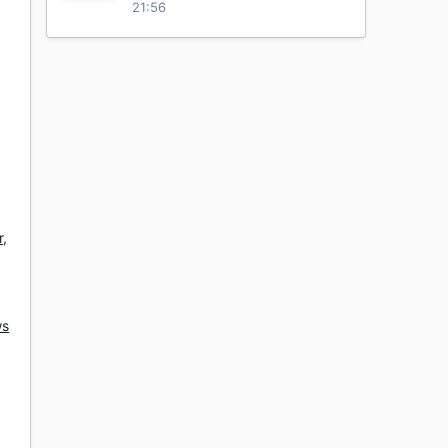
21:56
r,
ws