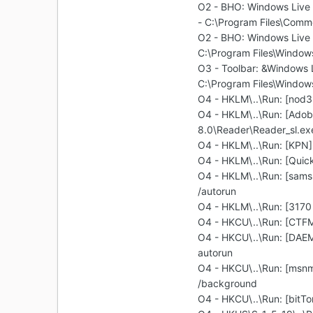
O2 - BHO: Windows Liv
- C:\Program Files\Comm
O2 - BHO: Windows Live
C:\Program Files\Windows
O3 - Toolbar: &Windows
C:\Program Files\Windows
O4 - HKLM\..\Run: [nod3
O4 - HKLM\..\Run: [Adob
8.0\Reader\Reader_sl.ex
O4 - HKLM\..\Run: [KPN]
O4 - HKLM\..\Run: [Quic
O4 - HKLM\..\Run: [sa
/autorun
O4 - HKLM\..\Run: [31
O4 - HKCU\..\Run: [CT
O4 - HKCU\..\Run: [DAEM
autorun
O4 - HKCU\..\Run: [msnm
/background
O4 - HKCU\..\Run: [bitT