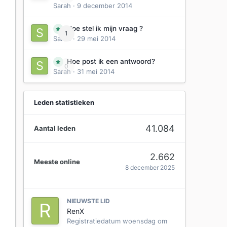
Sarah
·
9 december 2014
Hoe stel ik mijn vraag ?
1
Sarah
·
29 mei 2014
Hoe post ik een antwoord?
0
Sarah
·
31 mei 2014
Leden statistieken
41.084
Aantal leden
2.662
Meeste online
8 december 2025
NIEUWSTE LID
RenX
Registratiedatum
woensdag om