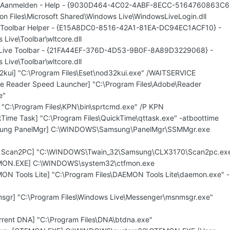
e Aanmelden - Help - {9030D464-4C02-4ABF-8ECC-5164760863C6
on Files\Microsoft Shared\Windows Live\WindowsLiveLogin.dll
 Toolbar Helper - {E15A8DC0-8516-42A1-81EA-DC94EC1ACF10} -
 Live\Toolbar\wltcore.dll
 Live Toolbar - {21FA44EF-376D-4D53-9B0F-8A89D3229068} -
 Live\Toolbar\wltcore.dll
2kui] "C:\Program Files\Eset\nod32kui.exe" /WAITSERVICE
e Reader Speed Launcher] "C:\Program Files\Adobe\Reader
e"
 "C:\Program Files\KPN\bin\sprtcmd.exe" /P KPN
kTime Task] "C:\Program Files\QuickTime\qttask.exe" -atboottime
msung PanelMgr] C:\WINDOWS\Samsung\PanelMgr\SSMMgr.exe
70 Scan2PC] "C:\WINDOWS\Twain_32\Samsung\CLX3170\Scan2pc.ex
FMON.EXE] C:\WINDOWS\system32\ctfmon.exe
ON Tools Lite] "C:\Program Files\DAEMON Tools Lite\daemon.exe" -
sgr] "C:\Program Files\Windows Live\Messenger\msnmsgr.exe"
orrent DNA] "C:\Program Files\DNA\btdna.exe"