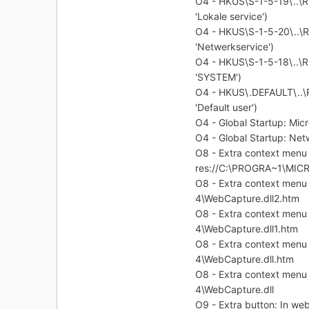
O4 - HKUS\S-1-5-19\..
'Lokale service')
O4 - HKUS\S-1-5-20\..
'Netwerkservice')
O4 - HKUS\S-1-5-18\..
'SYSTEM')
O4 - HKUS\.DEFAULT\..
'Default user')
O4 - Global Startup: Mic
O4 - Global Startup: Ne
O8 - Extra context menu 
res://C:\PROGRA~1\MIC
O8 - Extra context menu
4\WebCapture.dll2.htm
O8 - Extra context menu
4\WebCapture.dll1.htm
O8 - Extra context menu
4\WebCapture.dll.htm
O8 - Extra context menu
4\WebCapture.dll
O9 - Extra button: In