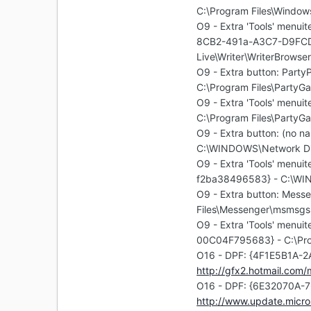
C:\Program Files\Windows
O9 - Extra 'Tools' menu
8CB2-491a-A3C7-D9FCDD
Live\Writer\WriterBrowser
O9 - Extra button: Par
C:\Program Files\Party
O9 - Extra 'Tools' men
C:\Program Files\Party
O9 - Extra button: (no
C:\WINDOWS\Network Di
O9 - Extra 'Tools' menu
f2ba38496583} - C:\WI
O9 - Extra button: Mes
Files\Messenger\msmsgs
O9 - Extra 'Tools' menu
00C04F795683} - C:\Pro
O16 - DPF: {4F1E5B1A-
http://gfx2.hotmail.com
O16 - DPF: {6E32070A-
http://www.update.micro