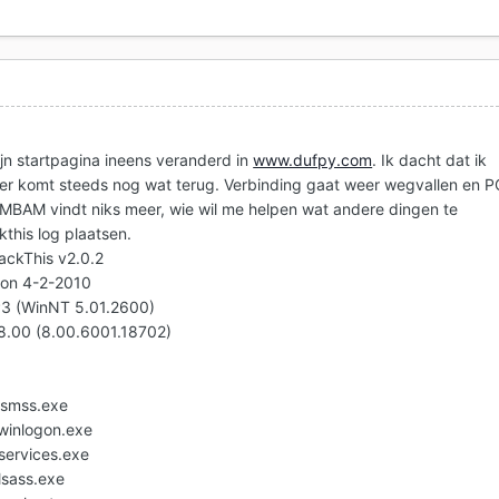
ijn startpagina ineens veranderd in
www.dufpy.com
. Ik dacht dat ik
 er komt steeds nog wat terug. Verbinding gaat weer wegvallen en P
 MBAM vindt niks meer, wie wil me helpen wat andere dingen te
kthis log plaatsen.
jackThis v2.0.2
 on 4-2-2010
P3 (WinNT 5.01.2600)
v8.00 (8.00.6001.18702)
smss.exe
inlogon.exe
ervices.exe
sass.exe