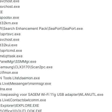
vchost.exe
svchost.exe
XE
poolsv.exe
od32krn.exe
oft\Search Enhancement Pack\SeaPort\SeaPort.exe
\sprtsvc.exe
vchost.exe
od32kui.exe
n\sprtcmd.exe
ime\qttask.exe
anelMgr\SSMMgr.exe
Samsung\CLX3170\Scan2pc.exe
ctfmon.exe
N Tools Lite\daemon.exe
ws Live\Messenger\msnmsgr.exe
dna.exe
rktoepassing voor SAGEM Wi-Fi 11g USB adapter\WLANUTL.exe
s Live\Contacts\wlcomm.exe
t Explorer\IEXPLORE.EXE
\Office10\OUTLOOK.EXE