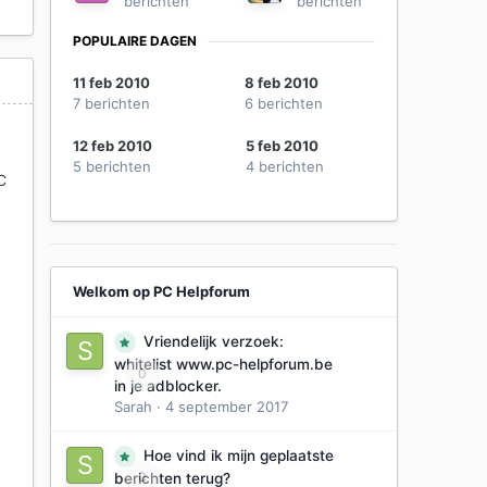
berichten
berichten
POPULAIRE DAGEN
11 feb 2010
8 feb 2010
7 berichten
6 berichten
12 feb 2010
5 feb 2010
5 berichten
4 berichten
C
Welkom op PC Helpforum
Vriendelijk verzoek:
whitelist www.pc-helpforum.be
0
in je adblocker.
Sarah
·
4 september 2017
Hoe vind ik mijn geplaatste
0
berichten terug?