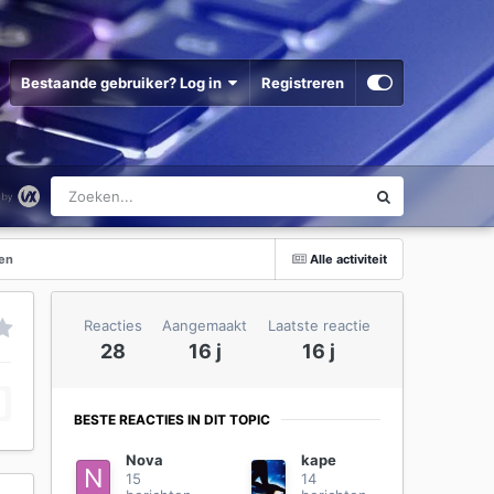
Bestaande gebruiker? Log in
Registreren
ren
Alle activiteit
Reacties
Aangemaakt
Laatste reactie
28
16 j
16 j
BESTE REACTIES IN DIT TOPIC
Nova
kape
15
14