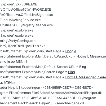
t Explorer\IEXPLORE.EXE
oft Office\Office10\WINWORD.EXE
ft\Office Live\OfficeLiveSignIn.exe
uneUpDefragService.exe
Utilities 2008\RegistryCleaner.exe
 Explorer\iexplore.exe
 Explorer\iexplore.exe
aming\PartyGaming.exe
icro\HijackThis\HijackThis.exe
osoft\Internet Explorer\Main,Start Page =
Google
osoft\Internet Explorer\Main,Default_Page_URL =
Hotmail, Messenge
vind je op MSN.nl
osoft\Internet Explorer\Main,Default_Search_URL =
Bing
osoft\Internet Explorer\Main,Search Page =
Bing
osoft\Internet Explorer\Main,Start Page =
Hotmail, Messenger, nieu
 op MSN.nl
ader Help bij koppelingen - {06849E9F-C8D7-4D59-B87D-
ram Files\Common Files\Adobe\Acrobat\ActiveX\AcroIEHelper.dll
r - {6EBF7485-159F-4bff-A14F-B9E3AAC4465B} - C:\Program
Enhancement Pack\Search Helper\SEPsearchhelperie.dll