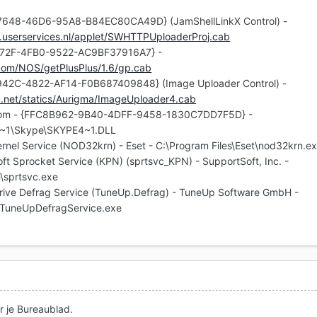
7648-46D6-95A8-B84EC80CA49D} (JamShellLinkX Control) -
ack.userservices.nl/applet/SWHTTPUploaderProj.cab
472F-4FB0-9522-AC9BF37916A7} -
.com/NOS/getPlusPlus/1.6/gp.cab
942C-4822-AF14-F0B687409848} (Image Uploader Control) -
ic.net/statics/Aurigma/ImageUploader4.cab
4com - {FFC8B962-9B40-4DFF-9458-1830C7DD7F5D} -
1\Skype\SKYPE4~1.DLL
rnel Service (NOD32krn) - Eset - C:\Program Files\Eset\nod32krn.e
ft Sprocket Service (KPN) (sprtsvc_KPN) - SupportSoft, Inc. -
\sprtsvc.exe
rive Defrag Service (TuneUp.Defrag) - TuneUp Software GmbH -
uneUpDefragService.exe
 je Bureaublad.