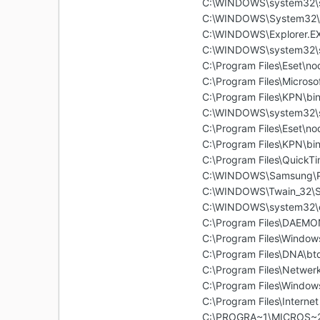
C:\WINDOWS\system32\s
C:\WINDOWS\System32\
C:\WINDOWS\Explorer.E
C:\WINDOWS\system32\s
C:\Program Files\Eset\n
C:\Program Files\Micros
C:\Program Files\KPN\bin
C:\WINDOWS\system32\s
C:\Program Files\Eset\n
C:\Program Files\KPN\bi
C:\Program Files\QuickT
C:\WINDOWS\Samsung\P
C:\WINDOWS\Twain_32\
C:\WINDOWS\system32\
C:\Program Files\DAEMO
C:\Program Files\Windo
C:\Program Files\DNA\bt
C:\Program Files\Netwe
C:\Program Files\Window
C:\Program Files\Interne
C:\PROGRA~1\MICROS~2