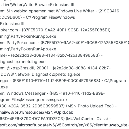
 Live\Writer\WriterBrowserExtension.dll
item: &In weblog opnemen met Windows Live Writer - {219C3416-
C9D600} - C:\Program Files\Windows
Extension.dll
tyPoker.com - {B7FE5D70-9AA2-40F1-9C6B-12A255F085E1} -
Gaming\PartyPoker\RunApp.exe
uitem: PartyPoker.com - {B7FE5D70-9AA2-40F1-9C6B-12A255F085E1}
Gaming\PartyPoker\RunApp.exe
 name) - {e2e2dd38-d088-4134-82b7-f2ba38496583} -
agnostic\xpnetdiag.exe
item: @xpsp3res.dll,-20001 - {e2e2dd38-d088-4134-82b7-
NDOWS\Network Diagnostic\xpnetdiag.exe
senger - {FB5F1910-F110-11d2-BB9E-00C04F795683} - C:\Program
.exe
item: Windows Messenger - {FB5F1910-F110-11d2-BB9E-
gram Files\Messenger\msmsgs.exe
2A80-42CA-8532-2D05CB959537} (MSN Photo Upload Tool) -
/mail/w3/pr01/resources/MSNPUpld.cab
766D-4EE6-879C-DC1FA91D2FC3} (MUWebControl Class) -
soft.com/microsoftupdate/v6/V5Controls/en/x86/client/muweb_site.