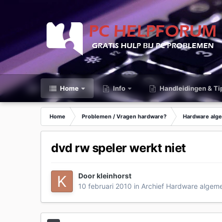
Home
Info
Handleidingen & Ti
Home
Problemen / Vragen hardware?
Hardware alg
dvd rw speler werkt niet
Door
kleinhorst
10 februari 2010
in
Archief Hardware algem