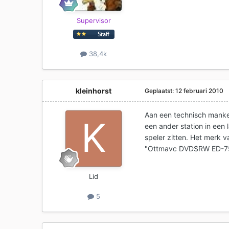
Supervisor
38,4k
kleinhorst
Geplaatst:
12 februari 2010
Aan een technisch mankem
een ander station in een 
speler zitten. Het merk v
"Ottmavc DVD$RW ED-7565
Lid
5