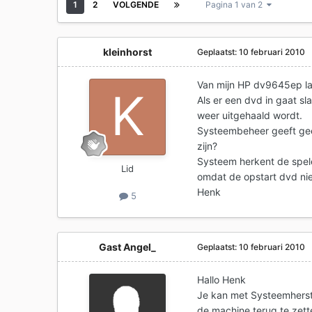
1
2
VOLGENDE
Pagina 1 van 2
kleinhorst
Geplaatst:
10 februari 2010
Van mijn HP dv9645ep la
Als er een dvd in gaat sl
weer uitgehaald wordt.
Systeembeheer geeft geen
zijn?
Systeem herkent de spele
Lid
omdat de opstart dvd ni
Henk
5
Gast Angel_
Geplaatst:
10 februari 2010
Hallo Henk
Je kan met Systeemherst
de machine terug te zette