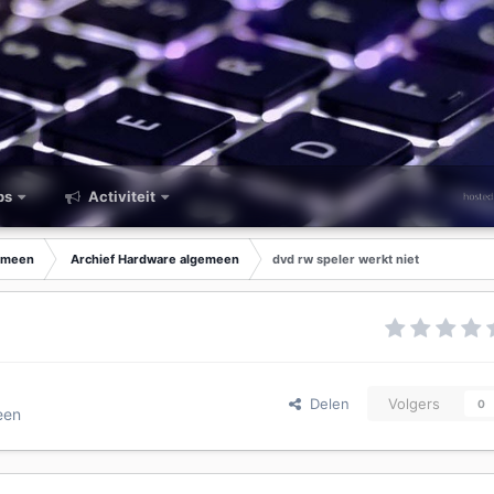
ps
Activiteit
emeen
Archief Hardware algemeen
dvd rw speler werkt niet
Delen
Volgers
0
een