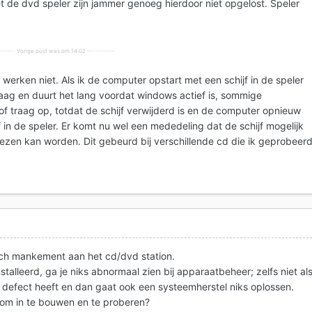
de dvd speler zijn jammer genoeg hierdoor niet opgelost. Speler
------ Vorige post was om 14:02 ----------
erken niet. Als ik de computer opstart met een schijf in de speler
aag en duurt het lang voordat windows actief is, sommige
of traag op, totdat de schijf verwijderd is en de computer opnieuw
f in de speler. Er komt nu wel een mededeling dat de schijf mogelijk
lezen kan worden. Dit gebeurd bij verschillende cd die ik geprobeer
sch mankement aan het cd/dvd station.
stalleerd, ga je niks abnormaal zien bij apparaatbeheer; zelfs niet al
h defect heeft en dan gaat ook een systeemherstel niks oplossen.
 om in te bouwen en te proberen?