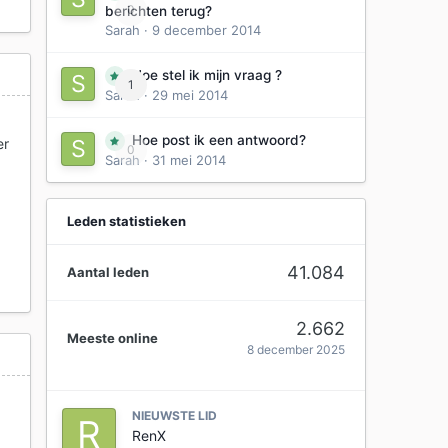
0
berichten terug?
Sarah
·
9 december 2014
Hoe stel ik mijn vraag ?
1
Sarah
·
29 mei 2014
Hoe post ik een antwoord?
er
0
Sarah
·
31 mei 2014
Leden statistieken
41.084
Aantal leden
2.662
Meeste online
8 december 2025
NIEUWSTE LID
RenX