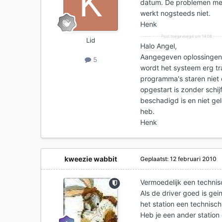
datum. De problemen met 
werkt nogsteeds niet.
Henk
---------- Post toegevoegd om 14:08 ----
Lid
Halo Angel,
Aangegeven oplossingen w
5
wordt het systeem erg tr
programma's staren niet 
opgestart is zonder schij
beschadigd is en niet ge
heb.
Henk
kweezie wabbit
Geplaatst:
12 februari 2010
Vermoedelijk een techni
Als de driver goed is gein
het station een technisc
Heb je een ander station