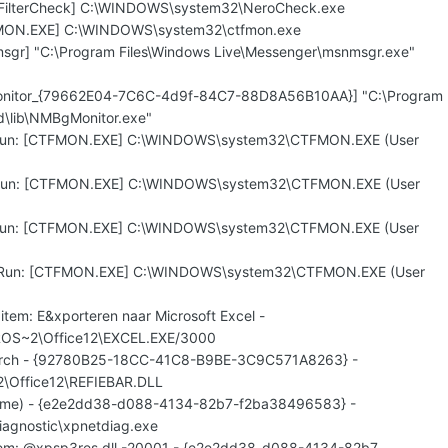
oFilterCheck] C:\WINDOWS\system32\NeroCheck.exe
FMON.EXE] C:\WINDOWS\system32\ctfmon.exe
sgr] "C:\Program Files\Windows Live\Messenger\msnmsgr.exe"
Monitor_{79662E04-7C6C-4d9f-84C7-88D8A56B10AA}] "C:\Program
d\lib\NMBgMonitor.exe"
\Run: [CTFMON.EXE] C:\WINDOWS\system32\CTFMON.EXE (User
\Run: [CTFMON.EXE] C:\WINDOWS\system32\CTFMON.EXE (User
\Run: [CTFMON.EXE] C:\WINDOWS\system32\CTFMON.EXE (User
\Run: [CTFMON.EXE] C:\WINDOWS\system32\CTFMON.EXE (User
item: E&xporteren naar Microsoft Excel -
ROS~2\Office12\EXCEL.EXE/3000
earch - {92780B25-18CC-41C8-B9BE-3C9C571A8263} -
Office12\REFIEBAR.DLL
 name) - {e2e2dd38-d088-4134-82b7-f2ba38496583} -
agnostic\xpnetdiag.exe
item: @xpsp3res.dll,-20001 - {e2e2dd38-d088-4134-82b7-