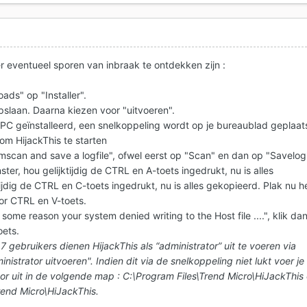
r eventueel sporen van inbraak te ontdekken zijn :
oads" op "Installer".
pslaan. Daarna kiezen voor "uitvoeren".
 PC geïnstalleerd, een snelkoppeling wordt op je bureaublad geplaat
om HijackThis te starten
emscan and save a logfile", ofwel eerst op "Scan" en dan op "Savelog
ter, hou gelijktijdig de CTRL en A-toets ingedrukt, nu is alles
ijdig de CTRL en C-toets ingedrukt, nu is alles gekopieerd. Plak nu h
oor CTRL en V-toets.
 some reason your system denied writing to the Host file ....", klik da
ets.
7 gebruikers dienen HijackThis als “administrator” uit te voeren via
nistrator uitvoeren". Indien dit via de snelkoppeling niet lukt voer je
tor uit in de volgende map : C:\Program Files\Trend Micro\HiJackThis 
rend Micro\HiJackThis.