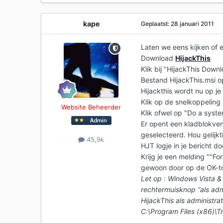
kape
Geplaatst:
28 januari 2011
Laten we eens kijken of e
Download
HijackThis
Klik bij "HijackThis Downl
Bestand HijackThis.msi o
Hijackthis wordt nu op je
Klik op de snelkoppeling 
Website Beheerder
Klik ofwel op "Do a syst
Er opent een kladblokvens
geselecteerd. Hou gelijkt
45,9k
HJT logje in je bericht d
Krijg je een melding ""For
gewoon door op de OK-to
Let op : Windows Vista & 
rechtermuisknop “als admi
HijackThis als administra
C:\Program Files (x86)\T