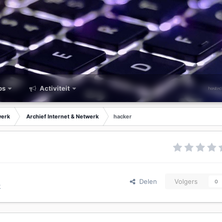
ps
Activiteit
werk
Archief Internet & Netwerk
hacker
Delen
Volgers
0
k