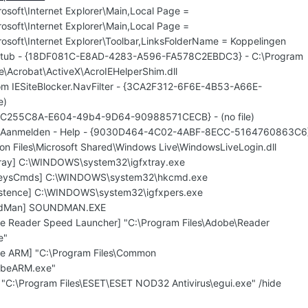
osoft\Internet Explorer\Main,Local Page =
osoft\Internet Explorer\Main,Local Page =
osoft\Internet Explorer\Toolbar,LinksFolderName = Koppelingen
rStub - {18DF081C-E8AD-4283-A596-FA578C2EBDC3} - C:\Program
e\Acrobat\ActiveX\AcroIEHelperShim.dll
m IESiteBlocker.NavFilter - {3CA2F312-6F6E-4B53-A66E-
e)
{5C255C8A-E604-49b4-9D64-90988571CECB} - (no file)
e Aanmelden - Help - {9030D464-4C02-4ABF-8ECC-5164760863C6
on Files\Microsoft Shared\Windows Live\WindowsLiveLogin.dll
Tray] C:\WINDOWS\system32\igfxtray.exe
tKeysCmds] C:\WINDOWS\system32\hkcmd.exe
sistence] C:\WINDOWS\system32\igfxpers.exe
undMan] SOUNDMAN.EXE
e Reader Speed Launcher] "C:\Program Files\Adobe\Reader
e"
be ARM] "C:\Program Files\Common
obeARM.exe"
 "C:\Program Files\ESET\ESET NOD32 Antivirus\egui.exe" /hide