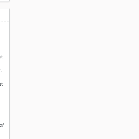
st.
".
et
n
of