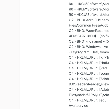
R0 - HKCU\Software\Micr
R0 - HKLM\Software\Micr
R0 - HKCU\Software\Micr
O2 - BHO: AcroIEHelpe
Files\Common Files\Adob
O2 - BHO: WormRadar.co
4E65E497C8C0} - (no fil
O2 - BHO: (no name) - 
O2 - BHO: Windows Liv
- C:\Program Files\Comm
O4 - HKLM\..\Run: [igfx
O4 - HKLM\..\Run: [Ho
O4 - HKLM\..\Run: [Per
O4 - HKLM\..\Run: [so
O4 - HKLM\..\Run: [Adob
9.0\Reader\Reader_sl.ex
O4 - HKLM\..\Run: [Ado
Files\Adobe\ARM\1.0\Ad
O4 - HKLM\..\Run: [egui]
/waitservice