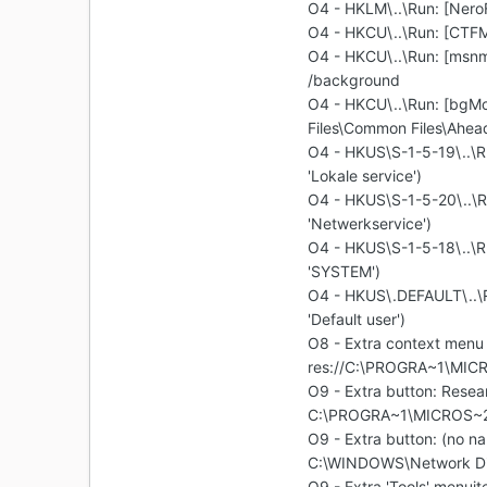
O4 - HKLM\..\Run: [Ner
O4 - HKCU\..\Run: [CT
O4 - HKCU\..\Run: [msnm
/background
O4 - HKCU\..\Run: [bg
Files\Common Files\Ahea
O4 - HKUS\S-1-5-19\..
'Lokale service')
O4 - HKUS\S-1-5-20\..
'Netwerkservice')
O4 - HKUS\S-1-5-18\..
'SYSTEM')
O4 - HKUS\.DEFAULT\..
'Default user')
O8 - Extra context menu 
res://C:\PROGRA~1\MIC
O9 - Extra button: Res
C:\PROGRA~1\MICROS~2\
O9 - Extra button: (no
C:\WINDOWS\Network Di
O9 - Extra 'Tools' menu