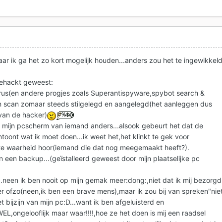
aar ik ga het zo kort mogelijk houden...anders zou het te ingewikkel
gehackt geweest:
irus(en andere progjes zoals Superantispyware,spybot search &
en scan zomaar steeds stilgelegd en aangelegd(het aanleggen dus
 van de hacker)
 mijn pcscherm van iemand anders...alsook gebeurt het dat de
toont wat ik moet doen...ik weet het,het klinkt te gek voor
te waarheid hoor(iemand die dat nog meegemaakt heeft?).
n een backup...(geïstalleerd geweest door mijn plaatselijke pc
..neen ik ben nooit op mijn gemak meer:dong:,niet dat ik mij bezorgd
er ofzo(neen,ik ben een brave mens),maar ik zou bij van spreken"nie
t bijzijn van mijn pc:D...want ik ben afgeluisterd en
,ongelooflijk maar waar!!!!,hoe ze het doen is mij een raadsel