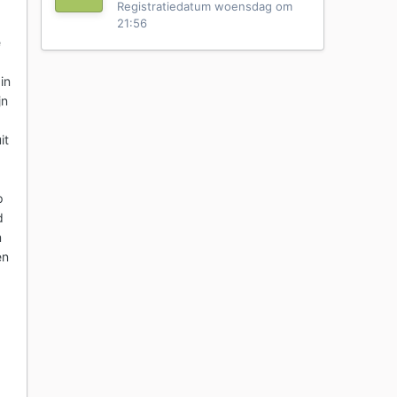
Registratiedatum
woensdag om
21:56
e
in
jn
it
p
d
m
en