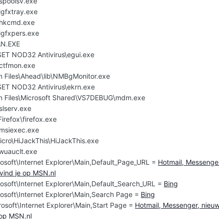
poolsv.exe
gfxtray.exe
hkcmd.exe
gfxpers.exe
N.EXE
SET NOD32 Antivirus\egui.exe
ctfmon.exe
 Files\Ahead\lib\NMBgMonitor.exe
SET NOD32 Antivirus\ekrn.exe
n Files\Microsoft Shared\VS7DEBUG\mdm.exe
lserv.exe
Firefox\firefox.exe
msiexec.exe
icro\HiJackThis\HiJackThis.exe
uauclt.exe
osoft\Internet Explorer\Main,Default_Page_URL =
Hotmail, Messenge
vind je op MSN.nl
osoft\Internet Explorer\Main,Default_Search_URL =
Bing
osoft\Internet Explorer\Main,Search Page =
Bing
osoft\Internet Explorer\Main,Start Page =
Hotmail, Messenger, nieu
 op MSN.nl