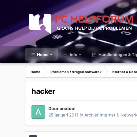
Home
Info
Handleidingen & Ti
Home
Problemen / Vragen software?
Internet & Net
hacker
Door
anatool
28 januari 2011
in
Archief Internet & Netwer