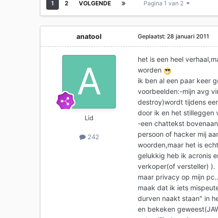
1
2
VOLGENDE
Pagina 1 van 2
anatool
Geplaatst:
28 januari 2011
het is een heel verhaal,m
worden
ik ben al een paar keer 
voorbeelden:-mijn avg v
destroy)wordt tijdens e
door ik en het stilleggen
Lid
-een chattekst bovenaan
persoon of hacker mij aan
242
woorden,maar het is ech
gelukkig heb ik acronis e
verkoper(of versteller) ).
maar privacy op mijn pc.
maak dat ik iets mispeut
durven naakt staan" in he
en bekeken geweest(JAWEL