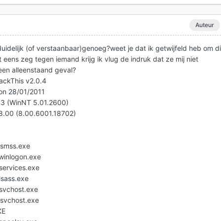
Auteur
 duidelijk (of verstaanbaar)genoeg?weet je dat ik getwijfeld heb om di
et eens zeg tegen iemand krijg ik vlug de indruk dat ze mij niet
 een alleenstaand geval?
jackThis v2.0.4
 on 28/01/2011
P3 (WinNT 5.01.2600)
v8.00 (8.00.6001.18702)
smss.exe
inlogon.exe
ervices.exe
sass.exe
vchost.exe
svchost.exe
XE