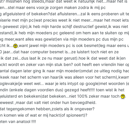
st? misshien nog steeds,maar dat weet ik natuurlijk niet...maar het is
en...stel maar eens voor,je zorgen maken zodra ik mij pc
g afgeluisterd of bekeken?dat afluisteren...zal ik eens proberen uit t
iserie met mijn pc(wat precies weet ik niet meer...maar het moet iets
geweest zijn),ik heb mijn harde schijf destructief gewist,ik was niet 
stand),ik heb mijn moeders pc geleend om hem aan te sluiten op mi
ng meer,want alles was gewist)en via mijn moeders pc dus mijn pc
ht ik...
,want jawel mijn moeders pc is ook besmet(leg maar eens u
jaar...dat haar computer besmet is...ze luistert toch niet en ze
 dat zei...dus laat ik ze nu maar gerust).hoe ik dat weet dat ik(en
ckt wordt en zeker van mijn stuk ben? ooit heeft een vriendin hier o
aantal dagen later ging ik naar mijn moeder(omdat ze uitleg nodig ha
k keek naar het scherm van haar(ik was alleen voor het scherm),kwa
oglevakje(je weet wel... waar je iets intypt op google)met woorden (
endin (enkele dagen voordien dus) gezegd heeft!!!! toen wist ik het
fgeluisterd en bekeken(dat bekeken...niet 100% zeker maar toch
.
 geweest ,maar dat valt niet onder hun bevoegdheid.
 dat tegengekomen hebben,zoiets als ik ongeveer?
n komen wie of wat er mij hackt(of spioneert)?
ten van anatool !!!!