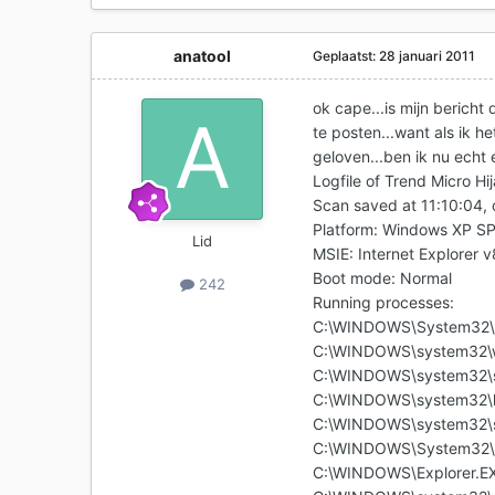
anatool
Geplaatst:
28 januari 2011
ok cape...is mijn bericht
te posten...want als ik h
geloven...ben ik nu echt
Logfile of Trend Micro Hi
Scan saved at 11:10:04,
Platform: Windows XP S
Lid
MSIE: Internet Explorer 
Boot mode: Normal
242
Running processes:
C:\WINDOWS\System32\
C:\WINDOWS\system32\w
C:\WINDOWS\system32\s
C:\WINDOWS\system32\l
C:\WINDOWS\system32\s
C:\WINDOWS\System32\
C:\WINDOWS\Explorer.E