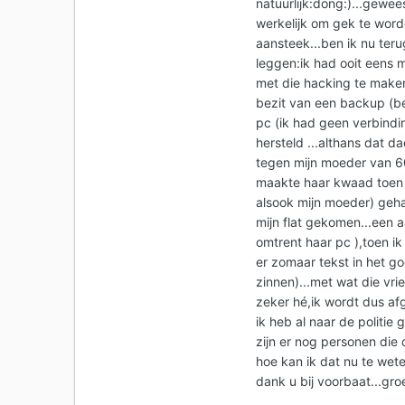
natuurlijk:dong:)...gewee
werkelijk om gek te word
aansteek...ben ik nu teru
leggen:ik had ooit eens m
met die hacking te maken 
bezit van een backup (be
pc (ik had geen verbindi
hersteld ...althans dat dac
tegen mijn moeder van 60 
maakte haar kwaad toen ik
alsook mijn moeder) geha
mijn flat gekomen...een 
omtrent haar pc ),toen i
er zomaar tekst in het go
zinnen)...met wat die vri
zeker hé,ik wordt dus a
ik heb al naar de politie
zijn er nog personen die
hoe kan ik dat nu te wete
dank u bij voorbaat...groe