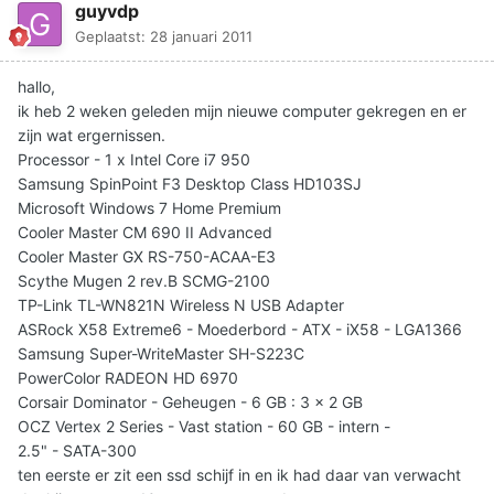
guyvdp
Geplaatst:
28 januari 2011
hallo,
ik heb 2 weken geleden mijn nieuwe computer gekregen en er
zijn wat ergernissen.
Processor - 1 x Intel Core i7 950
Samsung SpinPoint F3 Desktop Class HD103SJ
Microsoft Windows 7 Home Premium
Cooler Master CM 690 II Advanced
Cooler Master GX RS-750-ACAA-E3
Scythe Mugen 2 rev.B SCMG-2100
TP-Link TL-WN821N Wireless N USB Adapter
ASRock X58 Extreme6 - Moederbord - ATX - iX58 - LGA1366
Samsung Super-WriteMaster SH-S223C
PowerColor RADEON HD 6970
Corsair Dominator - Geheugen - 6 GB : 3 x 2 GB
OCZ Vertex 2 Series - Vast station - 60 GB - intern -
2.5" - SATA-300
ten eerste er zit een ssd schijf in en ik had daar van verwacht