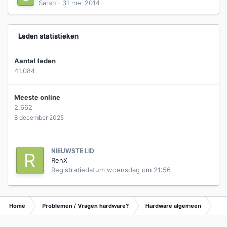
Sarah
·
31 mei 2014
Leden statistieken
Aantal leden
41.084
Meeste online
2.662
8 december 2025
NIEUWSTE LID
RenX
Registratiedatum
woensdag om 21:56
Home
Problemen / Vragen hardware?
Hardware algemeen
Ar