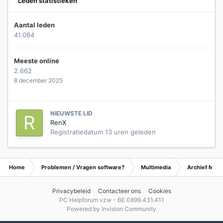
Leden statistieken
Aantal leden
41.084
Meeste online
2.662
8 december 2025
NIEUWSTE LID
RenX
Registratiedatum
13 uren geleden
Home
Problemen / Vragen software?
Multimedia
Archief Mult
Privacybeleid
Contacteer ons
Cookies
PC Helpforum vzw - BE 0899.431.411
Powered by Invision Community