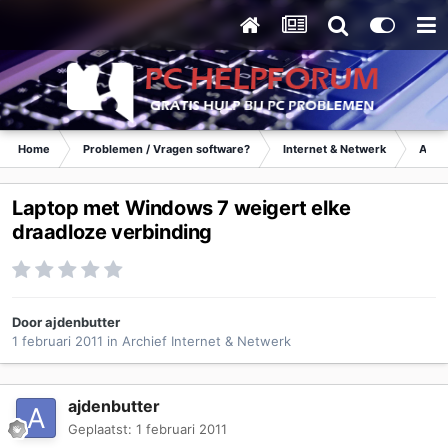
Home
Problemen / Vragen software?
Internet & Netwerk
Archi
Laptop met Windows 7 weigert elke
draadloze verbinding
Door
ajdenbutter
1 februari 2011
in
Archief Internet & Netwerk
ajdenbutter
Geplaatst:
1 februari 2011