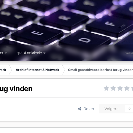
ps
Activiteit
werk
Archief Internet & Netwerk
Gmail gearchiveerd bericht terug vinde
rug vinden
Delen
Volgers
0
k