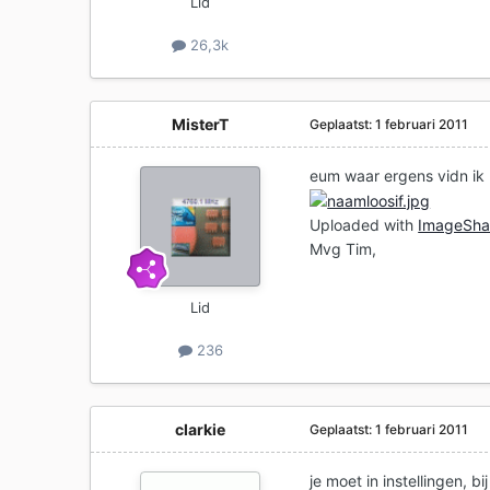
Lid
26,3k
MisterT
Geplaatst:
1 februari 2011
eum waar ergens vidn ik h
Uploaded with
ImageSha
Mvg Tim,
Lid
236
clarkie
Geplaatst:
1 februari 2011
je moet in instellingen, b