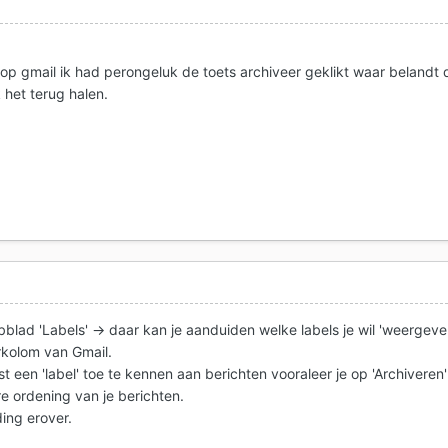
op gmail ik had perongeluk de toets archiveer geklikt waar belandt d
 het terug halen.
tabblad 'Labels' -> daar kan je aanduiden welke labels je wil 'weergeve
erkolom van Gmail.
t een 'label' toe te kennen aan berichten vooraleer je op 'Archiveren'
ere ordening van je berichten.
ding erover.