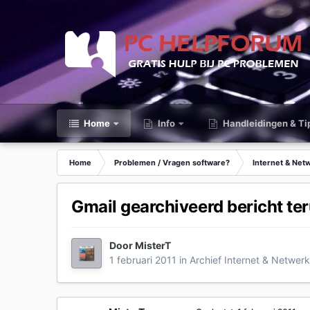
Home
Info
Handleidingen & Ti
Home
Problemen / Vragen software?
Internet & Net
Gmail gearchiveerd bericht te
Door
MisterT
1 februari 2011
in
Archief Internet & Netwer