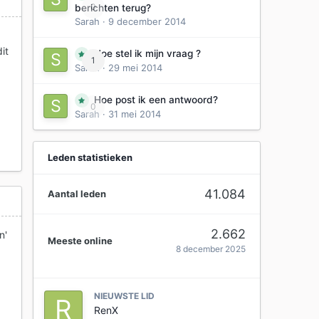
0
berichten terug?
Sarah
·
9 december 2014
it
Hoe stel ik mijn vraag ?
1
Sarah
·
29 mei 2014
Hoe post ik een antwoord?
0
Sarah
·
31 mei 2014
Leden statistieken
41.084
Aantal leden
2.662
n'
Meeste online
8 december 2025
NIEUWSTE LID
RenX