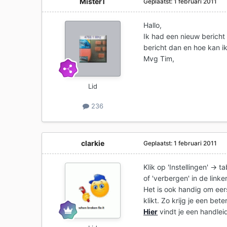
MisterT
Geplaatst:
1 februari 2011
Hallo,
Ik had een nieuw bericht 
bericht dan en hoe kan ik
Mvg Tim,
Lid
236
clarkie
Geplaatst:
1 februari 2011
Klik op 'Instellingen' -> 
of 'verbergen' in de link
Het is ook handig om eers
klikt. Zo krijg je een bet
Hier
vindt je een handlei