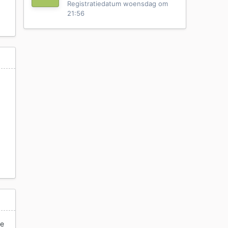
Registratiedatum
woensdag om
21:56
je