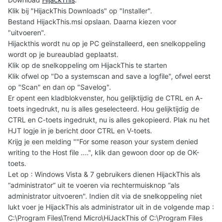
Klik bij "HijackThis Downloads" op "Installer".
Bestand HijackThis.msi opslaan. Daarna kiezen voor
"uitvoeren".
Hijackthis wordt nu op je PC geïnstalleerd, een snelkoppeling
wordt op je bureaublad geplaatst.
Klik op de snelkoppeling om HijackThis te starten
Klik ofwel op "Do a systemscan and save a logfile", ofwel eerst
op "Scan" en dan op "Savelog".
Er opent een kladblokvenster, hou gelijktijdig de CTRL en A-
toets ingedrukt, nu is alles geselecteerd. Hou gelijktijdig de
CTRL en C-toets ingedrukt, nu is alles gekopieerd. Plak nu het
HJT logje in je bericht door CTRL en V-toets.
Krijg je een melding ""For some reason your system denied
writing to the Host file ....", klik dan gewoon door op de OK-
toets.
Let op : Windows Vista & 7 gebruikers dienen HijackThis als
“administrator” uit te voeren via rechtermuisknop “als
administrator uitvoeren". Indien dit via de snelkoppeling niet
lukt voer je HijackThis als administrator uit in de volgende map :
C:\Program Files\Trend Micro\HiJackThis of C:\Program Files