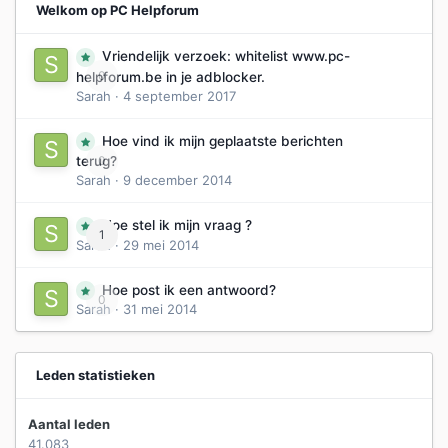
Welkom op PC Helpforum
Vriendelijk verzoek: whitelist www.pc-
0
helpforum.be in je adblocker.
Sarah
·
4 september 2017
Hoe vind ik mijn geplaatste berichten
0
terug?
Sarah
·
9 december 2014
Hoe stel ik mijn vraag ?
1
Sarah
·
29 mei 2014
Hoe post ik een antwoord?
0
Sarah
·
31 mei 2014
Leden statistieken
Aantal leden
41.083