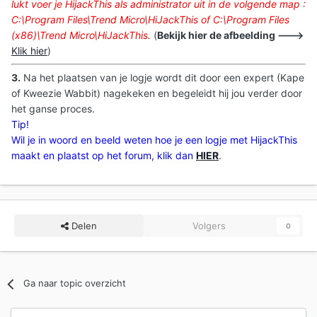
lukt voer je HijackThis als administrator uit in de volgende map :
C:\Program Files\Trend Micro\HiJackThis of C:\Program Files
(x86)\Trend Micro\HiJackThis.
(
Bekijk hier de afbeelding --->
Klik hier
)
3.
Na het plaatsen van je logje wordt dit door een expert (Kape
of Kweezie Wabbit) nagekeken en begeleidt hij jou verder door
het ganse proces.
Tip!
Wil je in woord en beeld weten hoe je een logje met HijackThis
maakt en plaatst op het forum, klik dan
HIER
.
Delen
Volgers
0
Ga naar topic overzicht