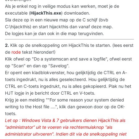
Als je enkel nog in veilige modus kan werken, moet je de
executable (
HijackThis.exe
) downloaden.
Sla deze op in een nieuwe map op de C schijf (bvb
C:\hijackthis) en start hijackthis dan vanaf deze map.
De logjes kan je dan ook in die map terugvinden.
2.
Klik op de snelkoppeling om HijackThis te starten. (lees eerst
de
rode
tekst hieronder!)
Klik ofwel op "Do a systemscan and save a logfile", ofwel eerst
op "Scan" en dan op "Savelog".
Er opent een kladblokvenster, hou gelijktijdig de CTRL en A-
toets ingedrukt, nu is alles geselecteerd. Hou gelijktijdig de
CTRL en C-toets ingedrukt, nu is alles gekopieerd. Plak nu het
HJT logje in je bericht door CTRL en V-toets.
Krijg je een melding ""For some reason your system denied
writing to the Host file ....", klik dan gewoon door op de OK-
toets.
Let op : Windows Vista & 7 gebruikers dienen HijackThis als
“administrator” uit te voeren via rechtermuisknop “als
administrator uitvoeren
". Indien dit via de snelkoppeling niet