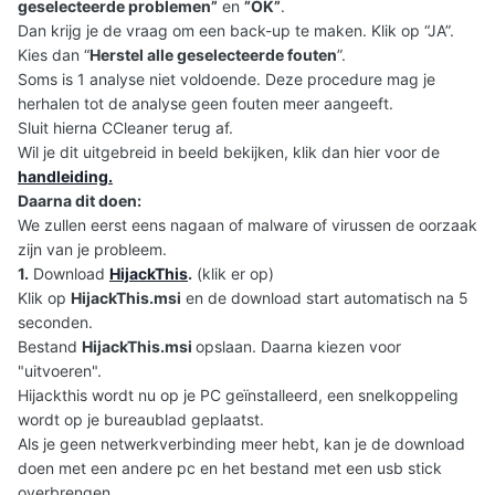
geselecteerde problemen”
en
”OK”
.
Dan krijg je de vraag om een back-up te maken. Klik op “JA”.
Kies dan “
Herstel alle geselecteerde fouten
”.
Soms is 1 analyse niet voldoende. Deze procedure mag je
herhalen tot de analyse geen fouten meer aangeeft.
Sluit hierna CCleaner terug af.
Wil je dit uitgebreid in beeld bekijken, klik dan hier voor de
handleiding
.
Daarna dit doen:
We zullen eerst eens nagaan of malware of virussen de oorzaak
zijn van je probleem.
1.
Download
HijackThis
.
(klik er op)
Klik op
HijackThis.msi
en de download start automatisch na 5
seconden.
Bestand
HijackThis.msi
opslaan. Daarna kiezen voor
"uitvoeren".
Hijackthis wordt nu op je PC geïnstalleerd, een snelkoppeling
wordt op je bureaublad geplaatst.
Als je geen netwerkverbinding meer hebt, kan je de download
doen met een andere pc en het bestand met een usb stick
overbrengen