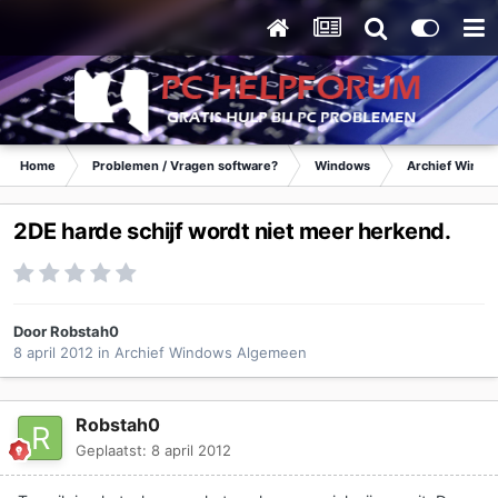
Home
Problemen / Vragen software?
Windows
Archief Wind
2DE harde schijf wordt niet meer herkend.
Door
Robstah0
8 april 2012
in
Archief Windows Algemeen
Robstah0
Geplaatst:
8 april 2012