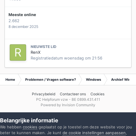
Meeste online
2.662
8 december 2025
NIEUWSTE LID
RenX
Registratiedatum
woensdag om 21:56
Home
Problemen / Vragen software?
Windows
Archief Wind
Privacybeleid
Contacteer ons
Cookies
PC Helpforum vzw - BE 0899.431.411
Powered by Invision Community
Belangrijke informatie
We hebben
cookies
geplaatst op je toestel om deze website voor jou
beter te kunnen maken. Je kunt
de cookie instellingen aanpassen
,