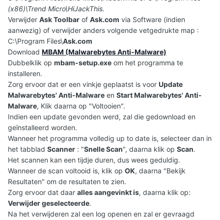
(x86)\Trend Micro\HiJackThis.
Verwijder
Ask Toolbar
of
Ask.com
via Software (indien
aanwezig) of verwijder anders volgende vetgedrukte map :
C:\Program Files\
Ask.com
Download
MBAM (Malwarebytes Anti-Malware)
Dubbelklik op
mbam-setup.exe
om het programma te
installeren.
Zorg ervoor dat er een vinkje geplaatst is voor
Update
Malwarebytes' Anti-Malware
en
Start Malwarebytes' Anti-
Malware
, Klik daarna op "Voltooien".
Indien een update gevonden werd, zal die gedownload en
geïnstalleerd worden.
Wanneer het programma volledig up to date is, selecteer dan in
het tabblad
Scanner
: "
Snelle Scan
", daarna klik op
Scan
.
Het scannen kan een tijdje duren, dus wees geduldig.
Wanneer de scan voltooid is, klik op
OK
, daarna "Bekijk
Resultaten" om de resultaten te zien.
Zorg ervoor dat daar
alles aangevinkt is
, daarna klik op:
Verwijder geselecteerde
.
Na het verwijderen zal een log openen en zal er gevraagd