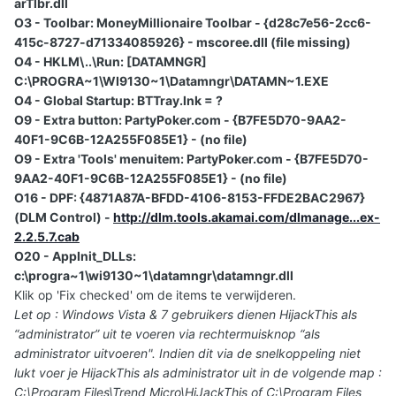
arTlbr.dll
O3 - Toolbar: MoneyMillionaire Toolbar - {d28c7e56-2cc6-
415c-8727-d71334085926} - mscoree.dll (file missing)
O4 - HKLM\..\Run: [DATAMNGR]
C:\PROGRA~1\WI9130~1\Datamngr\DATAMN~1.EXE
O4 - Global Startup: BTTray.lnk = ?
O9 - Extra button: PartyPoker.com - {B7FE5D70-9AA2-
40F1-9C6B-12A255F085E1} - (no file)
O9 - Extra 'Tools' menuitem: PartyPoker.com - {B7FE5D70-
9AA2-40F1-9C6B-12A255F085E1} - (no file)
O16 - DPF: {4871A87A-BFDD-4106-8153-FFDE2BAC2967}
(DLM Control) -
http://dlm.tools.akamai.com/dlmanage...ex-
2.2.5.7.cab
O20 - AppInit_DLLs:
c:\progra~1\wi9130~1\datamngr\datamngr.dll
Klik op 'Fix checked' om de items te verwijderen.
Let op : Windows Vista & 7 gebruikers dienen HijackThis als
“administrator” uit te voeren via rechtermuisknop “als
administrator uitvoeren". Indien dit via de snelkoppeling niet
lukt voer je HijackThis als administrator uit in de volgende map :
C:\Program Files\Trend Micro\HiJackThis of C:\Program Files