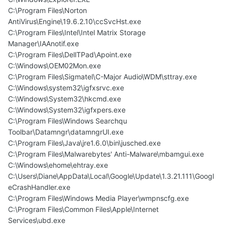
C:\Program Files\Norton
AntiVirus\Engine\19.6.2.10\ccSvcHst.exe
C:\Program Files\Intel\Intel Matrix Storage
Manager\IAAnotif.exe
C:\Program Files\DellTPad\Apoint.exe
C:\Windows\OEM02Mon.exe
C:\Program Files\Sigmatel\C-Major Audio\WDM\sttray.exe
C:\Windows\system32\igfxsrvc.exe
C:\Windows\System32\hkcmd.exe
C:\Windows\System32\igfxpers.exe
C:\Program Files\Windows Searchqu
Toolbar\Datamngr\datamngrUI.exe
C:\Program Files\Java\jre1.6.0\bin\jusched.exe
C:\Program Files\Malwarebytes' Anti-Malware\mbamgui.exe
C:\Windows\ehome\ehtray.exe
C:\Users\Diane\AppData\Local\Google\Update\1.3.21.111\Googl
eCrashHandler.exe
C:\Program Files\Windows Media Player\wmpnscfg.exe
C:\Program Files\Common Files\Apple\Internet
Services\ubd.exe