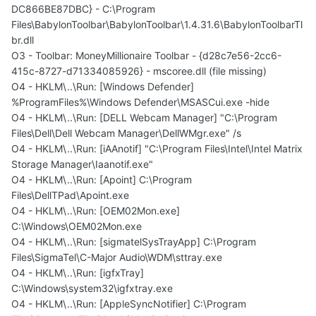
DC866BE87DBC} - C:\Program
Files\BabylonToolbar\BabylonToolbar\1.4.31.6\BabylonToolbarTl
br.dll
O3 - Toolbar: MoneyMillionaire Toolbar - {d28c7e56-2cc6-
415c-8727-d71334085926} - mscoree.dll (file missing)
O4 - HKLM\..\Run: [Windows Defender]
%ProgramFiles%\Windows Defender\MSASCui.exe -hide
O4 - HKLM\..\Run: [DELL Webcam Manager] "C:\Program
Files\Dell\Dell Webcam Manager\DellWMgr.exe" /s
O4 - HKLM\..\Run: [iAAnotif] "C:\Program Files\Intel\Intel Matrix
Storage Manager\Iaanotif.exe"
O4 - HKLM\..\Run: [Apoint] C:\Program
Files\DellTPad\Apoint.exe
O4 - HKLM\..\Run: [OEM02Mon.exe]
C:\Windows\OEM02Mon.exe
O4 - HKLM\..\Run: [sigmatelSysTrayApp] C:\Program
Files\SigmaTel\C-Major Audio\WDM\sttray.exe
O4 - HKLM\..\Run: [igfxTray]
C:\Windows\system32\igfxtray.exe
O4 - HKLM\..\Run: [AppleSyncNotifier] C:\Program