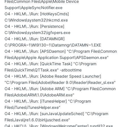
Files\Common Files\Apple\Mobile Device
Support\AppleSyncNotifier.exe
O4 - HKLM\..\Run: [HotKeysCmds]
C:\Windows\system32\hkcmd.exe
O4 - HKLM\..\Run: [Persistence]
C:\Windows\system32\igfxpers.exe
O4 - HKLM\..\Run: [DATAMNGR]
C:\PROGRA~1\WI9130~1\Datamngr\DATAMN~1.EXE
O4 - HKLM\..\Run: [APSDaemon] "C:\Program Files\Common
Files\Apple\Apple Application Support\APSDaemon.exe"
O4 - HKLM\..\Run: [QuickTime Task] "C:\Program
Files\QuickTime\QTTask.exe" -atboottime
O4 - HKLM\..\Run: [Adobe Reader Speed Launcher]
"C:\Program Files\Adobe\Reader 9.0\Reader\Reader_sl.exe"
O4 - HKLM\..\Run: [Adobe ARM] "C:\Program Files\Common
Files\Adobe\ARM\1.0\AdobeARM.exe"
O4 - HKLM\..\Run: [iTunesHelper] "C:\Program
Files\iTunes\iTunesHelper.exe"
O4 - HKLM\..\Run: [sunJavaUpdateSched] "C:\Program
Files\Java\jre1.6.0\bin\jusched.exe"
O4 - HKCU\..\Run: [WindowsWelcomeCenter] rundll32.exe