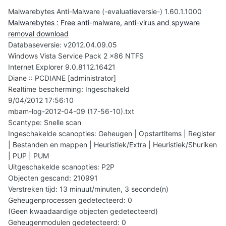
Malwarebytes Anti-Malware (-evaluatieversie-) 1.60.1.1000
Malwarebytes : Free anti-malware, anti-virus and spyware
removal download
Databaseversie: v2012.04.09.05
Windows Vista Service Pack 2 x86 NTFS
Internet Explorer 9.0.8112.16421
Diane :: PCDIANE [administrator]
Realtime bescherming: Ingeschakeld
9/04/2012 17:56:10
mbam-log-2012-04-09 (17-56-10).txt
Scantype: Snelle scan
Ingeschakelde scanopties: Geheugen | Opstartitems | Register
| Bestanden en mappen | Heuristiek/Extra | Heuristiek/Shuriken
| PUP | PUM
Uitgeschakelde scanopties: P2P
Objecten gescand: 210991
Verstreken tijd: 13 minuut/minuten, 3 seconde(n)
Geheugenprocessen gedetecteerd: 0
(Geen kwaadaardige objecten gedetecteerd)
Geheugenmodulen gedetecteerd: 0