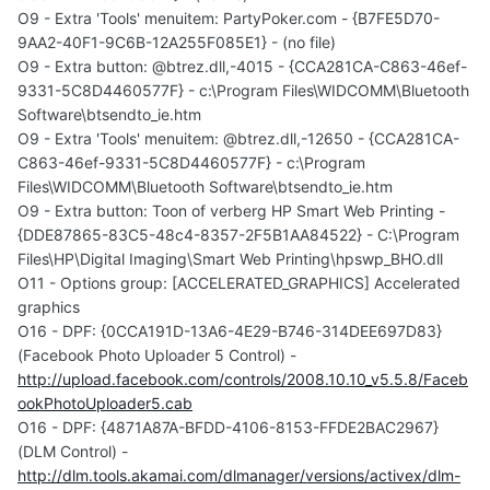
O9 - Extra 'Tools' menuitem: PartyPoker.com - {B7FE5D70-
9AA2-40F1-9C6B-12A255F085E1} - (no file)
O9 - Extra button: @btrez.dll,-4015 - {CCA281CA-C863-46ef-
9331-5C8D4460577F} - c:\Program Files\WIDCOMM\Bluetooth
Software\btsendto_ie.htm
O9 - Extra 'Tools' menuitem: @btrez.dll,-12650 - {CCA281CA-
C863-46ef-9331-5C8D4460577F} - c:\Program
Files\WIDCOMM\Bluetooth Software\btsendto_ie.htm
O9 - Extra button: Toon of verberg HP Smart Web Printing -
{DDE87865-83C5-48c4-8357-2F5B1AA84522} - C:\Program
Files\HP\Digital Imaging\Smart Web Printing\hpswp_BHO.dll
O11 - Options group: [ACCELERATED_GRAPHICS] Accelerated
graphics
O16 - DPF: {0CCA191D-13A6-4E29-B746-314DEE697D83}
(Facebook Photo Uploader 5 Control) -
http://upload.facebook.com/controls/2008.10.10_v5.5.8/Faceb
ookPhotoUploader5.cab
O16 - DPF: {4871A87A-BFDD-4106-8153-FFDE2BAC2967}
(DLM Control) -
http://dlm.tools.akamai.com/dlmanager/versions/activex/dlm-