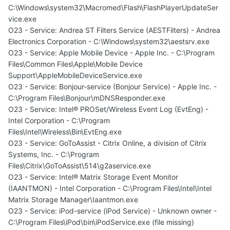
C:\Windows\system32\Macromed\Flash\FlashPlayerUpdateSer
vice.exe
O23 - Service: Andrea ST Filters Service (AESTFilters) - Andrea
Electronics Corporation - C:\Windows\system32\aestsrv.exe
O23 - Service: Apple Mobile Device - Apple Inc. - C:\Program
Files\Common Files\Apple\Mobile Device
Support\AppleMobileDeviceService.exe
O23 - Service: Bonjour-service (Bonjour Service) - Apple Inc. -
C:\Program Files\Bonjour\mDNSResponder.exe
O23 - Service: Intel® PROSet/Wireless Event Log (EvtEng) -
Intel Corporation - C:\Program
Files\Intel\Wireless\Bin\EvtEng.exe
O23 - Service: GoToAssist - Citrix Online, a division of Citrix
Systems, Inc. - C:\Program
Files\Citrix\GoToAssist\514\g2aservice.exe
O23 - Service: Intel® Matrix Storage Event Monitor
(IAANTMON) - Intel Corporation - C:\Program Files\Intel\Intel
Matrix Storage Manager\Iaantmon.exe
O23 - Service: iPod-service (iPod Service) - Unknown owner -
C:\Program Files\iPod\bin\iPodService.exe (file missing)