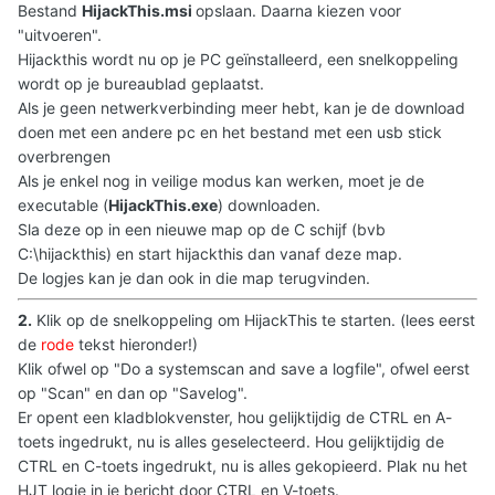
Bestand
HijackThis.msi
opslaan. Daarna kiezen voor
"uitvoeren".
Hijackthis wordt nu op je PC geïnstalleerd, een snelkoppeling
wordt op je bureaublad geplaatst.
Als je geen netwerkverbinding meer hebt, kan je de download
doen met een andere pc en het bestand met een usb stick
overbrengen
Als je enkel nog in veilige modus kan werken, moet je de
executable (
HijackThis.exe
) downloaden.
Sla deze op in een nieuwe map op de C schijf (bvb
C:\hijackthis) en start hijackthis dan vanaf deze map.
De logjes kan je dan ook in die map terugvinden.
2.
Klik op de snelkoppeling om HijackThis te starten. (lees eerst
de
rode
tekst hieronder!)
Klik ofwel op "Do a systemscan and save a logfile", ofwel eerst
op "Scan" en dan op "Savelog".
Er opent een kladblokvenster, hou gelijktijdig de CTRL en A-
toets ingedrukt, nu is alles geselecteerd. Hou gelijktijdig de
CTRL en C-toets ingedrukt, nu is alles gekopieerd. Plak nu het
HJT logje in je bericht door CTRL en V-toets.