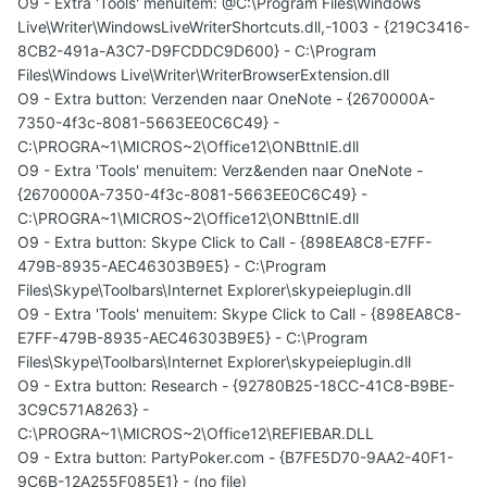
O9 - Extra 'Tools' menuitem: @C:\Program Files\Windows
Live\Writer\WindowsLiveWriterShortcuts.dll,-1003 - {219C3416-
8CB2-491a-A3C7-D9FCDDC9D600} - C:\Program
Files\Windows Live\Writer\WriterBrowserExtension.dll
O9 - Extra button: Verzenden naar OneNote - {2670000A-
7350-4f3c-8081-5663EE0C6C49} -
C:\PROGRA~1\MICROS~2\Office12\ONBttnIE.dll
O9 - Extra 'Tools' menuitem: Verz&enden naar OneNote -
{2670000A-7350-4f3c-8081-5663EE0C6C49} -
C:\PROGRA~1\MICROS~2\Office12\ONBttnIE.dll
O9 - Extra button: Skype Click to Call - {898EA8C8-E7FF-
479B-8935-AEC46303B9E5} - C:\Program
Files\Skype\Toolbars\Internet Explorer\skypeieplugin.dll
O9 - Extra 'Tools' menuitem: Skype Click to Call - {898EA8C8-
E7FF-479B-8935-AEC46303B9E5} - C:\Program
Files\Skype\Toolbars\Internet Explorer\skypeieplugin.dll
O9 - Extra button: Research - {92780B25-18CC-41C8-B9BE-
3C9C571A8263} -
C:\PROGRA~1\MICROS~2\Office12\REFIEBAR.DLL
O9 - Extra button: PartyPoker.com - {B7FE5D70-9AA2-40F1-
9C6B-12A255F085E1} - (no file)