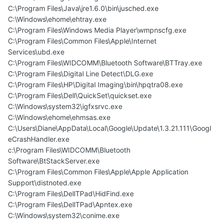
C:\Program Files\Java\jre1.6.0\bin\jusched.exe
C:\Windows\ehome\ehtray.exe
C:\Program Files\Windows Media Player\wmpnscfg.exe
C:\Program Files\Common Files\Apple\Internet
Services\ubd.exe
C:\Program Files\WIDCOMM\Bluetooth Software\BTTray.exe
C:\Program Files\Digital Line Detect\DLG.exe
C:\Program Files\HP\Digital Imaging\bin\hpqtra08.exe
C:\Program Files\Dell\QuickSet\quickset.exe
C:\Windows\system32\igfxsrvc.exe
C:\Windows\ehome\ehmsas.exe
C:\Users\Diane\AppData\Local\Google\Update\1.3.21.111\Googl
eCrashHandler.exe
c:\Program Files\WIDCOMM\Bluetooth
Software\BtStackServer.exe
C:\Program Files\Common Files\Apple\Apple Application
Support\distnoted.exe
C:\Program Files\DellTPad\HidFind.exe
C:\Program Files\DellTPad\Apntex.exe
C:\Windows\system32\conime.exe