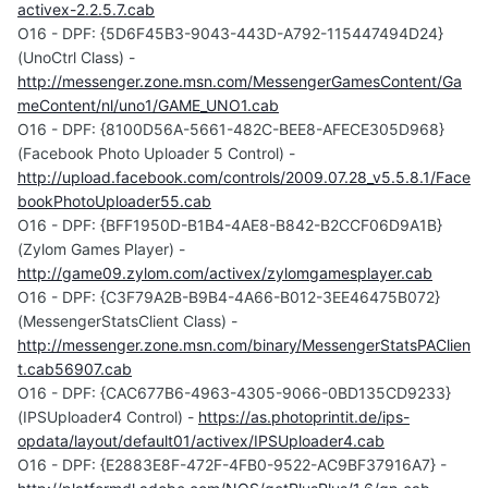
activex-2.2.5.7.cab
O16 - DPF: {5D6F45B3-9043-443D-A792-115447494D24}
(UnoCtrl Class) -
http://messenger.zone.msn.com/MessengerGamesContent/Ga
meContent/nl/uno1/GAME_UNO1.cab
O16 - DPF: {8100D56A-5661-482C-BEE8-AFECE305D968}
(Facebook Photo Uploader 5 Control) -
http://upload.facebook.com/controls/2009.07.28_v5.5.8.1/Face
bookPhotoUploader55.cab
O16 - DPF: {BFF1950D-B1B4-4AE8-B842-B2CCF06D9A1B}
(Zylom Games Player) -
http://game09.zylom.com/activex/zylomgamesplayer.cab
O16 - DPF: {C3F79A2B-B9B4-4A66-B012-3EE46475B072}
(MessengerStatsClient Class) -
http://messenger.zone.msn.com/binary/MessengerStatsPAClien
t.cab56907.cab
O16 - DPF: {CAC677B6-4963-4305-9066-0BD135CD9233}
(IPSUploader4 Control) -
https://as.photoprintit.de/ips-
opdata/layout/default01/activex/IPSUploader4.cab
O16 - DPF: {E2883E8F-472F-4FB0-9522-AC9BF37916A7} -