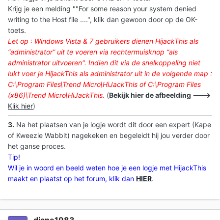
Krijg je een melding ""For some reason your system denied
writing to the Host file ....", klik dan gewoon door op de OK-
toets.
Let op : Windows Vista & 7 gebruikers dienen HijackThis als
“administrator” uit te voeren via rechtermuisknop “als
administrator uitvoeren
". Indien dit via de snelkoppeling niet
lukt voer je HijackThis als administrator uit in de volgende map :
C:\Program Files\Trend Micro\HiJackThis of C:\Program Files
(x86)\Trend Micro\HiJackThis.
(
Bekijk hier de afbeelding --->
Klik hier
)
3.
Na het plaatsen van je logje wordt dit door een expert (Kape
of Kweezie Wabbit) nagekeken en begeleidt hij jou verder door
het ganse proces.
Tip!
Wil je in woord en beeld weten hoe je een logje met HijackThis
maakt en plaatst op het forum, klik dan
HIER
.