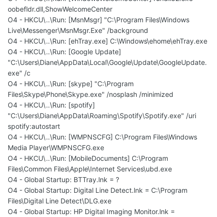
oobefldr.dll,ShowWelcomeCenter
O4 - HKCU\..\Run: [MsnMsgr] "C:\Program Files\Windows
Live\Messenger\MsnMsgr.Exe" /background
O4 - HKCU\..\Run: [ehTray.exe] C:\Windows\ehome\ehTray.exe
O4 - HKCU\..\Run: [Google Update]
"C:\Users\Diane\AppData\Local\Google\Update\GoogleUpdate.
exe" /c
O4 - HKCU\..\Run: [skype] "C:\Program
Files\Skype\Phone\Skype.exe" /nosplash /minimized
O4 - HKCU\..\Run: [spotify]
"C:\Users\Diane\AppData\Roaming\Spotify\Spotify.exe" /uri
spotify:autostart
O4 - HKCU\..\Run: [WMPNSCFG] C:\Program Files\Windows
Media Player\WMPNSCFG.exe
O4 - HKCU\..\Run: [MobileDocuments] C:\Program
Files\Common Files\Apple\Internet Services\ubd.exe
O4 - Global Startup: BTTray.lnk = ?
O4 - Global Startup: Digital Line Detect.lnk = C:\Program
Files\Digital Line Detect\DLG.exe
O4 - Global Startup: HP Digital Imaging Monitor.lnk =