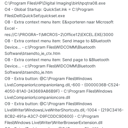
C:\Program Files\HP\Digital Imaging\bin\hpqtra08.exe
O4 - Global Startup: QuickSet.lnk = C:\Program
Files\Dell\QuickSet\quickset.exe
O8 - Extra context menu item: E&xporteren naar Microsoft
Excel -
res://C:\PROGRA~1\MICROS~2\Office12\EXCEL.EXE/3000
O8 - Extra context menu item: Send image to &Bluetooth
Device... - c:\Program Files\WIDCOMM\Bluetooth
Software\btsendto_ie_ctx.htm
O8 - Extra context menu item: Send page to &Bluetooth
Device... - c:\Program Files\WIDCOMM\Bluetooth
Software\btsendto_ie.htm
O9 - Extra button: @C:\Program Files\Windows
Live\Companion\companionlang.dll,-600 - {0000036B-C524-
4050-81A0-243669A86B9F} - C:\Program Files\Windows
Live\Companion\companioncore.dll
O9 - Extra button: @C:\Program Files\Windows
Live\Writer\WindowsLiveWriterShortcuts.dll,-1004 - {219C3416-
8CB2-491a-A3C7-D9FCDDC9D600} - C:\Program
Files\Windows Live\Writer\WriterBrowserExtension.dll