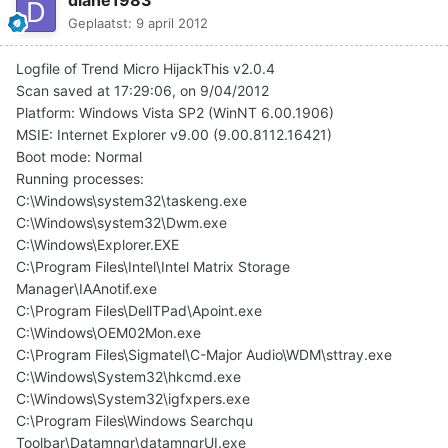
diane1983
Geplaatst:
9 april 2012
Logfile of Trend Micro HijackThis v2.0.4
Scan saved at 17:29:06, on 9/04/2012
Platform: Windows Vista SP2 (WinNT 6.00.1906)
MSIE: Internet Explorer v9.00 (9.00.8112.16421)
Boot mode: Normal
Running processes:
C:\Windows\system32\taskeng.exe
C:\Windows\system32\Dwm.exe
C:\Windows\Explorer.EXE
C:\Program Files\Intel\Intel Matrix Storage
Manager\IAAnotif.exe
C:\Program Files\DellTPad\Apoint.exe
C:\Windows\OEM02Mon.exe
C:\Program Files\Sigmatel\C-Major Audio\WDM\sttray.exe
C:\Windows\System32\hkcmd.exe
C:\Windows\System32\igfxpers.exe
C:\Program Files\Windows Searchqu
Toolbar\Datamngr\datamngrUI.exe