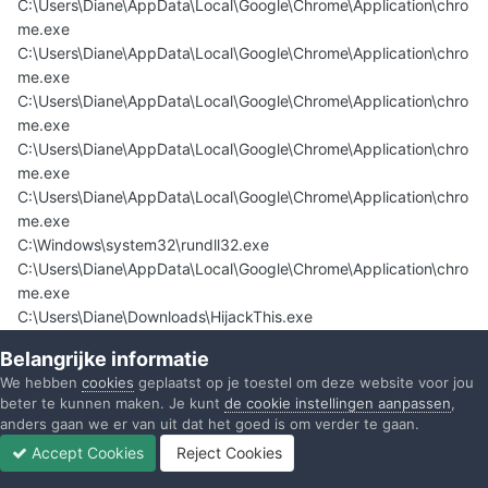
C:\Users\Diane\AppData\Local\Google\Chrome\Application\chro
me.exe
C:\Users\Diane\AppData\Local\Google\Chrome\Application\chro
me.exe
C:\Users\Diane\AppData\Local\Google\Chrome\Application\chro
me.exe
C:\Users\Diane\AppData\Local\Google\Chrome\Application\chro
me.exe
C:\Users\Diane\AppData\Local\Google\Chrome\Application\chro
me.exe
C:\Windows\system32\rundll32.exe
C:\Users\Diane\AppData\Local\Google\Chrome\Application\chro
me.exe
C:\Users\Diane\Downloads\HijackThis.exe
R1 - HKCU\Software\Microsoft\Internet Explorer\Main,Search
Belangrijke informatie
Page =
Bing
We hebben
cookies
geplaatst op je toestel om deze website voor jou
R1 - HKLM\Software\Microsoft\Internet
beter te kunnen maken. Je kunt
de cookie instellingen aanpassen
,
Explorer\Main,Default_Page_URL =
Hotmail, Messenger, nieuws
anders gaan we er van uit dat het goed is om verder te gaan.
en entertainment vind je op MSN.nl
Accept Cookies
Reject Cookies
R1 - HKLM\Software\Microsoft\Internet
Forums
Ongelezen
Inloggen
Registreren
Meer
Explorer\Main,Default_Search_URL =
Bing