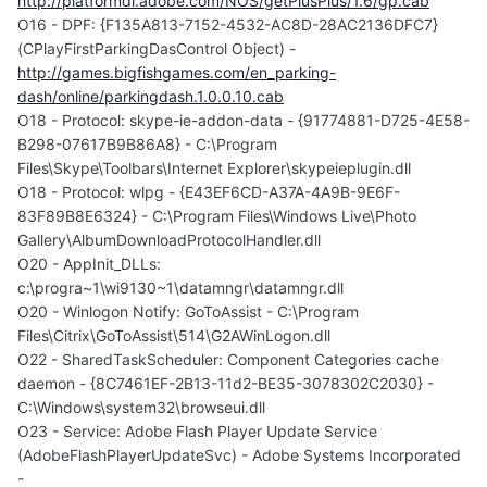
http://platformdl.adobe.com/NOS/getPlusPlus/1.6/gp.cab
O16 - DPF: {F135A813-7152-4532-AC8D-28AC2136DFC7}
(CPlayFirstParkingDasControl Object) -
http://games.bigfishgames.com/en_parking-
dash/online/parkingdash.1.0.0.10.cab
O18 - Protocol: skype-ie-addon-data - {91774881-D725-4E58-
B298-07617B9B86A8} - C:\Program
Files\Skype\Toolbars\Internet Explorer\skypeieplugin.dll
O18 - Protocol: wlpg - {E43EF6CD-A37A-4A9B-9E6F-
83F89B8E6324} - C:\Program Files\Windows Live\Photo
Gallery\AlbumDownloadProtocolHandler.dll
O20 - AppInit_DLLs:
c:\progra~1\wi9130~1\datamngr\datamngr.dll
O20 - Winlogon Notify: GoToAssist - C:\Program
Files\Citrix\GoToAssist\514\G2AWinLogon.dll
O22 - SharedTaskScheduler: Component Categories cache
daemon - {8C7461EF-2B13-11d2-BE35-3078302C2030} -
C:\Windows\system32\browseui.dll
O23 - Service: Adobe Flash Player Update Service
(AdobeFlashPlayerUpdateSvc) - Adobe Systems Incorporated
-