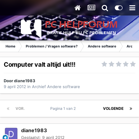
Home
Problemen / Vragen software?
Andere software
Archie
Computer valt altijd uit!!!
Door
diane1983
9 april 2012
in
Archief Andere software
VOR.
Pagina 1 van 2
VOLGENDE
diane1983
Geplaatst:
9 april 2012