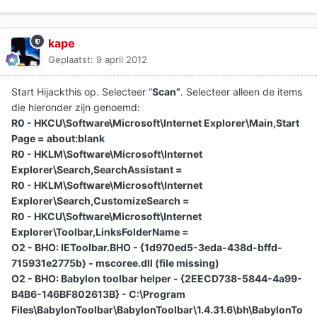
kape
Geplaatst:
9 april 2012
Start Hijackthis op. Selecteer “
Scan”
. Selecteer alleen de items
die hieronder zijn genoemd:
R0 - HKCU\Software\Microsoft\Internet Explorer\Main,Start
Page = about:blank
R0 - HKLM\Software\Microsoft\Internet
Explorer\Search,SearchAssistant =
R0 - HKLM\Software\Microsoft\Internet
Explorer\Search,CustomizeSearch =
R0 - HKCU\Software\Microsoft\Internet
Explorer\Toolbar,LinksFolderName =
O2 - BHO: IEToolbar.BHO - {1d970ed5-3eda-438d-bffd-
715931e2775b} - mscoree.dll (file missing)
O2 - BHO: Babylon toolbar helper - {2EECD738-5844-4a99-
B4B6-146BF802613B} - C:\Program
Files\BabylonToolbar\BabylonToolbar\1.4.31.6\bh\BabylonTo