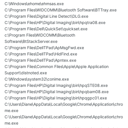
C:\Windows\ehome\ehmsas.exe
C:\Program Files\WIDCOMM\Bluetooth Software\BTTray.exe
C:\Program Files\Digital Line Detect\DLG.exe
C:\Program Files\HP\Digital Imaging\bin\hpqtra08.exe
C:\Program Files\Dell\QuickSet\quickset.exe
c:\Program Files\WIDCOMM\Bluetooth
Software\BtStackServer.exe
C:\Program Files\DellTPad\ApMsgFwd.exe
C:\Program Files\DellTPad\HidFind.exe
C:\Program Files\DellTPad\Apntex.exe
C:\Program Files\Common Files\Apple\Apple Application
Support\distnoted.exe
C:\Windows\system32\conime.exe
C:\Program Files\HP\Digital Imaging\bin\hpqSTE08.exe
C:\Program Files\HP\Digital Imaging\bin\hpqbam08.exe
C:\Program Files\HP\Digital Imaging\bin\hpqgpc01.exe
C:\Users\Diane\AppData\Local\Google\Chrome\Application\chro
me.exe
C:\Users\Diane\AppData\Local\Google\Chrome\Application\chro
me.exe