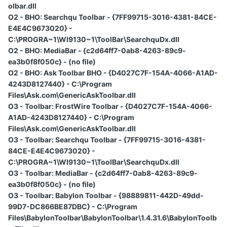
olbar.dll
O2 - BHO: Searchqu Toolbar - {7FF99715-3016-4381-84CE-
E4E4C9673020} -
C:\PROGRA~1\WI9130~1\ToolBar\SearchquDx.dll
O2 - BHO: MediaBar - {c2d64ff7-0ab8-4263-89c9-
ea3b0f8f050c} - (no file)
O2 - BHO: Ask Toolbar BHO - {D4027C7F-154A-4066-A1AD-
4243D8127440} - C:\Program
Files\Ask.com\GenericAskToolbar.dll
O3 - Toolbar: FrostWire Toolbar - {D4027C7F-154A-4066-
A1AD-4243D8127440} - C:\Program
Files\Ask.com\GenericAskToolbar.dll
O3 - Toolbar: Searchqu Toolbar - {7FF99715-3016-4381-
84CE-E4E4C9673020} -
C:\PROGRA~1\WI9130~1\ToolBar\SearchquDx.dll
O3 - Toolbar: MediaBar - {c2d64ff7-0ab8-4263-89c9-
ea3b0f8f050c} - (no file)
O3 - Toolbar: Babylon Toolbar - {98889811-442D-49dd-
99D7-DC866BE87DBC} - C:\Program
Files\BabylonToolbar\BabylonToolbar\1.4.31.6\BabylonToolb