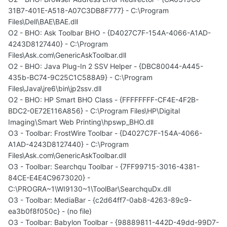
31B7-401E-A518-A07C3DB8F777} - C:\Program
Files\Dell\BAE\BAE.dll
O2 - BHO: Ask Toolbar BHO - {D4027C7F-154A-4066-A1AD-
4243D8127440} - C:\Program
Files\Ask.com\GenericAskToolbar.dll
O2 - BHO: Java Plug-In 2 SSV Helper - {DBC80044-A445-
435b-BC74-9C25C1C588A9} - C:\Program
Files\Java\jre6\bin\jp2ssv.dll
O2 - BHO: HP Smart BHO Class - {FFFFFFFF-CF4E-4F2B-
BDC2-0E72E116A856} - C:\Program Files\HP\Digital
Imaging\Smart Web Printing\hpswp_BHO.dll
O3 - Toolbar: FrostWire Toolbar - {D4027C7F-154A-4066-
A1AD-4243D8127440} - C:\Program
Files\Ask.com\GenericAskToolbar.dll
O3 - Toolbar: Searchqu Toolbar - {7FF99715-3016-4381-
84CE-E4E4C9673020} -
C:\PROGRA~1\WI9130~1\ToolBar\SearchquDx.dll
O3 - Toolbar: MediaBar - {c2d64ff7-0ab8-4263-89c9-
ea3b0f8f050c} - (no file)
O3 - Toolbar: Babylon Toolbar - {98889811-442D-49dd-99D7-