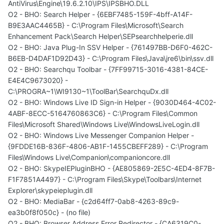
AntiVirus\Engine\19.6.2.10\IPS\IPSBHO.DLL
O2 - BHO: Search Helper - {6EBF7485-159F-4bff-A14F-
B9E3AAC4465B} - C:\Program Files\Microsoft\Search
Enhancement Pack\Search Helper\SEPsearchhelperie.dll
O2 - BHO: Java Plug-In SSV Helper - {761497BB-D6F0-462C-
B6EB-D4DAF1D92D43} - C:\Program Files\Java\jre6\bin\ssv.dll
O2 - BHO: Searchqu Toolbar - {7FF99715-3016-4381-84CE-
E4E4C9673020} -
C:\PROGRA~1\WI9130~1\ToolBar\SearchquDx.dll
O2 - BHO: Windows Live ID Sign-in Helper - {9030D464-4C02-
4ABF-8ECC-5164760863C6} - C:\Program Files\Common
Files\Microsoft Shared\Windows Live\WindowsLiveLogin.dll
O2 - BHO: Windows Live Messenger Companion Helper -
{9FDDE16B-836F-4806-AB1F-1455CBEFF289} - C:\Program
Files\Windows Live\Companion\companioncore.dll
O2 - BHO: SkypeIEPluginBHO - {AE805869-2E5C-4ED4-8F7B-
F1F7851A4497} - C:\Program Files\Skype\Toolbars\Internet
Explorer\skypeieplugin.dll
O2 - BHO: MediaBar - {c2d64ff7-0ab8-4263-89c9-
ea3b0f8f050c} - (no file)
O2 - BHO: Browser Address Error Redirector - {CA6319C0-