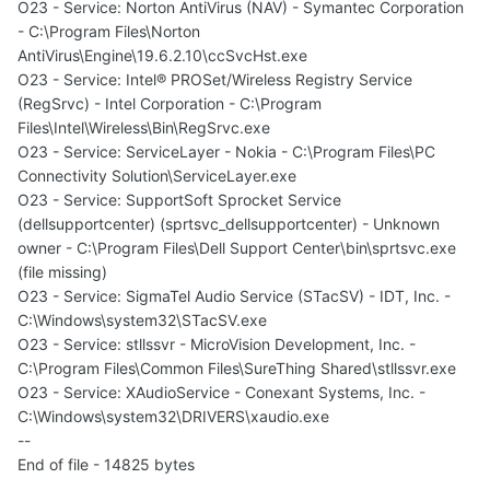
O23 - Service: Norton AntiVirus (NAV) - Symantec Corporation
- C:\Program Files\Norton
AntiVirus\Engine\19.6.2.10\ccSvcHst.exe
O23 - Service: Intel® PROSet/Wireless Registry Service
(RegSrvc) - Intel Corporation - C:\Program
Files\Intel\Wireless\Bin\RegSrvc.exe
O23 - Service: ServiceLayer - Nokia - C:\Program Files\PC
Connectivity Solution\ServiceLayer.exe
O23 - Service: SupportSoft Sprocket Service
(dellsupportcenter) (sprtsvc_dellsupportcenter) - Unknown
owner - C:\Program Files\Dell Support Center\bin\sprtsvc.exe
(file missing)
O23 - Service: SigmaTel Audio Service (STacSV) - IDT, Inc. -
C:\Windows\system32\STacSV.exe
O23 - Service: stllssvr - MicroVision Development, Inc. -
C:\Program Files\Common Files\SureThing Shared\stllssvr.exe
O23 - Service: XAudioService - Conexant Systems, Inc. -
C:\Windows\system32\DRIVERS\xaudio.exe
--
End of file - 14825 bytes