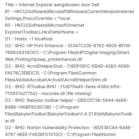
Title = Internet Explorer aangeboden door Dell
R1 - HKCU\Software\Microsoft\Windows\CurrentVersion\Internet
Settings,ProxyOverride = *.local
R0 - HKCU\Software\Microsoft\Internet
Explorer\Toolbar,LinksFolderName =
O1 - Hosts: ::1 localhost
O2 - BHO: HP Print Enhancer - {0347C33E-8762-4905-BF09-
768834316C61} - C:\Program Files\HP\Digital Imaging\Smart
Web Printing\hpswp_printenhancer.dll
O2 - BHO: AcroIEHelperStub - {18DF081C-E8AD-4283-A596-
FA578C2EBDC3} - C:\Program Files\Common
Files\Adobe\Acrobat\ActiveX\AcroIEHelperShim.dll
O2 - BHO: IEToolbar.BHO - {1d970ed5-3eda-438d-bffd-
715931e2775b} - mscoree.dll (file missing)
O2 - BHO: Babylon toolbar helper - {2EECD738-5844-4a99-
B4B6-146BF802613B} - C:\Program
Files\BabylonToolbar\BabylonToolbar\1.4.31.6\bh\BabylonToolb
ar.dll
O2 - BHO: Norton Vulnerability Protection - {6D53EC84-6AAE-
4787-AEEE-F4628F01010C} - C:\Program Files\Norton