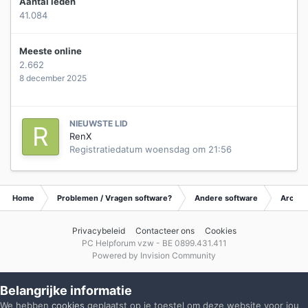
Aantal leden
41.084
Meeste online
2.662
8 december 2025
NIEUWSTE LID
RenX
Registratiedatum
woensdag om 21:56
Home
Problemen / Vragen software?
Andere software
Archie
Privacybeleid
Contacteer ons
Cookies
PC Helpforum vzw - BE 0899.431.411
Powered by Invision Community
Belangrijke informatie
We hebben
cookies
geplaatst op je toestel om deze website voor jou