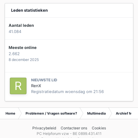
Leden statistieken
Aantal leden
41.084
Meeste online
2.662
8 december 2025
NIEUWSTE LID
RenX
Registratiedatum
woensdag om 21:56
Home
Problemen / Vragen software?
Multimedia
Archief Mult
Privacybeleid
Contacteer ons
Cookies
PC Helpforum vzw - BE 0899.431.411