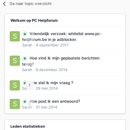
Ga naar topic overzicht
Welkom op PC Helpforum
Vriendelijk verzoek: whitelist www.pc-
0
helpforum.be in je adblocker.
Sarah
·
4 september 2017
Hoe vind ik mijn geplaatste berichten
0
terug?
Sarah
·
9 december 2014
Hoe stel ik mijn vraag ?
1
Sarah
·
29 mei 2014
Hoe post ik een antwoord?
0
Sarah
·
31 mei 2014
Leden statistieken