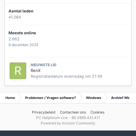
Aantal leden
41.084
Meeste online
2.662
8 december 2025
NIEUWSTE LID
RenX
Registratiedatum
woensdag om 21:56
Home
Problemen / Vragen software?
Windows
Archief Wind
Privacybeleid
Contacteer ons
Cookies
PC Helpforum vzw - BE 0899.431.411
Powered by Invision Community