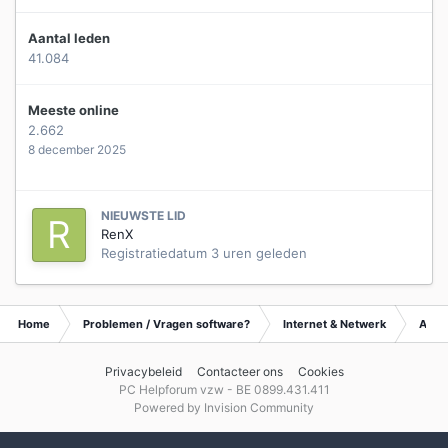
Aantal leden
41.084
Meeste online
2.662
8 december 2025
NIEUWSTE LID
RenX
Registratiedatum
3 uren geleden
Home
Problemen / Vragen software?
Internet & Netwerk
Archi
Privacybeleid
Contacteer ons
Cookies
PC Helpforum vzw - BE 0899.431.411
Powered by Invision Community