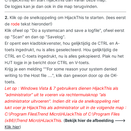
De logjes kan je dan ook in die map terugvinden.
2.
Klik op de snelkoppeling om HijackThis te starten. (lees eerst
de
rode
tekst hieronder!)
Klik ofwel op "Do a systemscan and save a logfile", ofwel eerst
op "Scan" en dan op "Savelog".
Er opent een kladblokvenster, hou gelijktijdig de CTRL en A-
toets ingedrukt, nu is alles geselecteerd. Hou gelijktijdig de
CTRL en C-toets ingedrukt, nu is alles gekopieerd. Plak nu het
HJT logje in je bericht door CTRL en V-toets.
Krijg je een melding ""For some reason your system denied
writing to the Host file ....", klik dan gewoon door op de OK-
toets.
Let op : Windows Vista & 7 gebruikers dienen HijackThis als
“administrator” uit te voeren via rechtermuisknop “als
administrator uitvoeren
". Indien dit via de snelkoppeling niet
lukt voer je HijackThis als administrator uit in de volgende map :
C:\Program Files\Trend Micro\HiJackThis of C:\Program Files
(x86)\Trend Micro\HiJackThis.
(
Bekijk hier de afbeelding --->
Klik hier
)