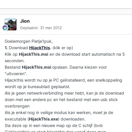
Jion
Geplaatst:
31 mei 2012
Goeiemorgen Pietje1puk,
1.
Download
HijackThis
.
(klik er op)
Klik op
HijackThis.msi
en de download start automatisch na 5
seconden.
Bestand
HijackThis.msi
opslaan. Daarna kiezen voor
"uitvoeren".
Hijackthis wordt nu op je PC geïnstalleerd, een snelkoppeling
wordt op je bureaublad geplaatst.
Als je geen netwerkverbinding meer hebt, kan je de download
doen met een andere pc en het bestand met een usb stick
overbrengen
Als je enkel nog in veilige modus kan werken, moet je de
executable (
HijackThis.exe
) downloaden.
Sla deze op in een nieuwe map op de C schijf (bvb
C:\hijackthis) en start hijackthis dan vanaf deze map.