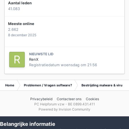
Aantal leden
41.083
Meeste online
2.662
8 december 2025
NIEUWSTE LID
RenX
Registratiedatum
woensdag om 21:56
Home
Problemen / Vragen software?
Bestrijding malware & virusse
Privacybeleid
Contacteer ons
Cookies
PC Helpforum vzw - BE 0899.431.411
Powered by Invision Community
Belangrijke informatie