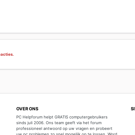
eacties.
OVER ONS
S
PC Helpforum helpt GRATIS computergebruikers
sinds juli 2006. Ons team geeft via het forum
professioneel antwoord op uw vragen en probeert
uw pc problemen zo snel mogelijk op te lossen. Word