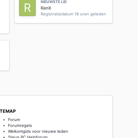
NIEUWSTE LID
RenX
Registratiedatum
18 uren geleden
ITEMAP
Forum
Forumregels
Welkomgids voor nieuwe leden
Steun PC Helpforum