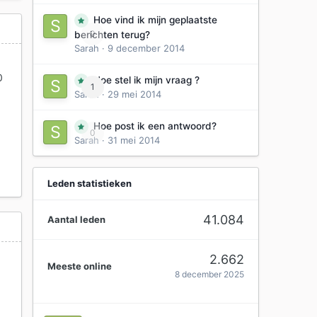
Hoe vind ik mijn geplaatste
0
berichten terug?
Sarah
·
9 december 2014
0
Hoe stel ik mijn vraag ?
1
Sarah
·
29 mei 2014
Hoe post ik een antwoord?
0
Sarah
·
31 mei 2014
Leden statistieken
41.084
Aantal leden
2.662
Meeste online
8 december 2025