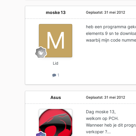
moske 13
Geplaatst:
31 mei 2012
heb een programma geko
elements 9 sn te downloa
waarbij mijn code nummer o
Lid
1
Asus
Geplaatst:
31 mei 2012
Dag moske 13,
welkom op PCH.
Wanneer heb je dit prog
verkoper ?...