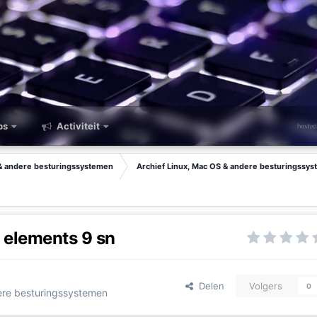
ps
Activiteit
 & andere besturingssystemen
Archief Linux, Mac OS & andere besturingssy
elements 9 sn
Delen
Volgers
0
ere besturingssystemen