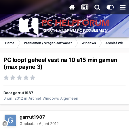
Home
Problemen / Vragen software?
Windows
Archief Wind
PC loopt geheel vast na 10 a15 min gamen
(max payne 3)
Door
garrut1987
6 juni 2012
in
Archief Windows Algemeen
garrut1987
Geplaatst:
6 juni 2012