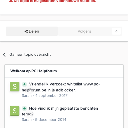
Dit topic is nu gesloten voor nieuwe reacties.
Delen
Volgers
0
Ga naar topic overzicht
Welkom op PC Helpforum
Vriendelijk verzoek: whitelist www.pc-
0
helpforum.be in je adblocker.
Sarah
·
4 september 2017
Hoe vind ik mijn geplaatste berichten
0
terug?
Sarah
·
9 december 2014