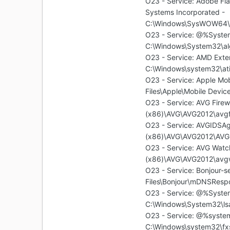
O23 - Service: Adobe Fl
Systems Incorporated -
C:\Windows\SysWOW64\M
O23 - Service: @%Syste
C:\Windows\System32\alg.
O23 - Service: AMD Exter
C:\Windows\system32\atie
O23 - Service: Apple Mob
Files\Apple\Mobile Devi
O23 - Service: AVG Firewa
(x86)\AVG\AVG2012\avg
O23 - Service: AVGIDSAge
(x86)\AVG\AVG2012\AVG
O23 - Service: AVG Watch
(x86)\AVG\AVG2012\avg
O23 - Service: Bonjour-se
Files\Bonjour\mDNSResp
O23 - Service: @%Syste
C:\Windows\System32\lsas
O23 - Service: @%system
C:\Windows\system32\fxss