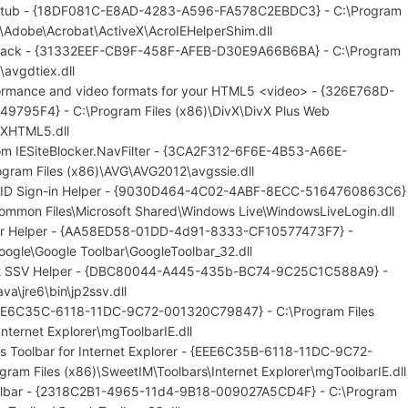
rStub - {18DF081C-E8AD-4283-A596-FA578C2EBDC3} - C:\Program
s\Adobe\Acrobat\ActiveX\AcroIEHelperShim.dll
Track - {31332EEF-CB9F-458F-AFEB-D30E9A66B6BA} - C:\Program
avgdtiex.dll
ormance and video formats for your HTML5 <video> - {326E768D-
795F4} - C:\Program Files (x86)\DivX\DivX Plus Web
vXHTML5.dll
m IESiteBlocker.NavFilter - {3CA2F312-6F6E-4B53-A66E-
ram Files (x86)\AVG\AVG2012\avgssie.dll
 ID Sign-in Helper - {9030D464-4C02-4ABF-8ECC-5164760863C6}
Common Files\Microsoft Shared\Windows Live\WindowsLiveLogin.dll
ar Helper - {AA58ED58-01DD-4d91-8333-CF10577473F7} -
oogle\Google Toolbar\GoogleToolbar_32.dll
n 2 SSV Helper - {DBC80044-A445-435b-BC74-9C25C1C588A9} -
va\jre6\bin\jp2ssv.dll
EE6C35C-6118-11DC-9C72-001320C79847} - C:\Program Files
nternet Explorer\mgToolbarIE.dll
s Toolbar for Internet Explorer - {EEE6C35B-6118-11DC-9C72-
am Files (x86)\SweetIM\Toolbars\Internet Explorer\mgToolbarIE.dll
oolbar - {2318C2B1-4965-11d4-9B18-009027A5CD4F} - C:\Program