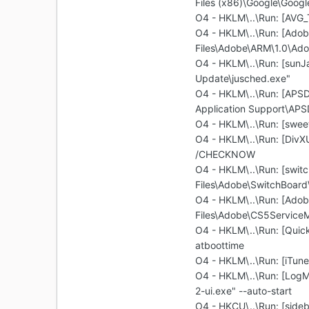
Files (x86)\Google\Googl
O4 - HKLM\..\Run: [AVG_
O4 - HKLM\..\Run: [Ado
Files\Adobe\ARM\1.0\Ad
O4 - HKLM\..\Run: [sunJ
Update\jusched.exe"
O4 - HKLM\..\Run: [APSD
Application Support\AP
O4 - HKLM\..\Run: [swee
O4 - HKLM\..\Run: [DivX
/CHECKNOW
O4 - HKLM\..\Run: [swit
Files\Adobe\SwitchBoard
O4 - HKLM\..\Run: [Ado
Files\Adobe\CS5Service
O4 - HKLM\..\Run: [Quic
atboottime
O4 - HKLM\..\Run: [iTune
O4 - HKLM\..\Run: [LogM
2-ui.exe" --auto-start
O4 - HKCU\..\Run: [side