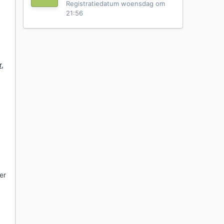
Registratiedatum
woensdag om
21:56
r,
er