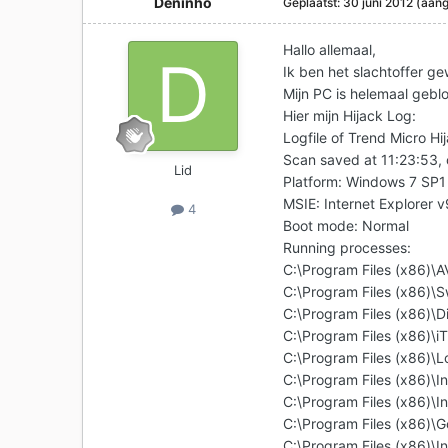
Deninho
Geplaatst:
30 juni 2012
(aang
Hallo allemaal,
Ik ben het slachtoffer ge
Mijn PC is helemaal geblo
Hier mijn Hijack Log:
Logfile of Trend Micro Hi
Scan saved at 11:23:53,
Lid
Platform: Windows 7 SP
MSIE: Internet Explorer 
4
Boot mode: Normal
Running processes:
C:\Program Files (x86)\
C:\Program Files (x86)
C:\Program Files (x86)\
C:\Program Files (x86)\i
C:\Program Files (x86)\
C:\Program Files (x86)\In
C:\Program Files (x86)\In
C:\Program Files (x86)\
C:\Program Files (x86)\In