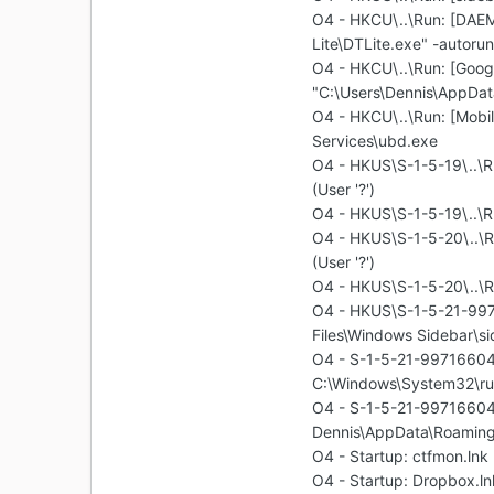
O4 - HKCU\..\Run: [DAEM
Lite\DTLite.exe" -autoru
O4 - HKCU\..\Run: [Goog
"C:\Users\Dennis\AppDat
O4 - HKCU\..\Run: [Mobi
Services\ubd.exe
O4 - HKUS\S-1-5-19\..\R
(User '?')
O4 - HKUS\S-1-5-19\..\R
O4 - HKUS\S-1-5-20\..\R
(User '?')
O4 - HKUS\S-1-5-20\..\R
O4 - HKUS\S-1-5-21-99
Files\Windows Sidebar\si
O4 - S-1-5-21-9971660
C:\Windows\System32\rund
O4 - S-1-5-21-9971660
Dennis\AppData\Roaming\
O4 - Startup: ctfmon.ln
O4 - Startup: Dropbox.