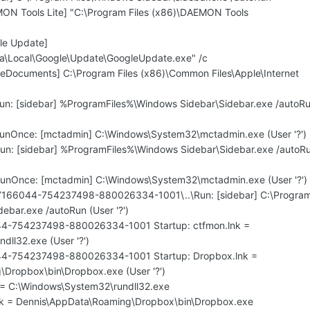
ON Tools Lite] "C:\Program Files (x86)\DAEMON Tools
n
le Update]
a\Local\Google\Update\GoogleUpdate.exe" /c
leDocuments] C:\Program Files (x86)\Common Files\Apple\Internet
un: [sidebar] %ProgramFiles%\Windows Sidebar\Sidebar.exe /autoR
unOnce: [mctadmin] C:\Windows\System32\mctadmin.exe (User '?')
un: [sidebar] %ProgramFiles%\Windows Sidebar\Sidebar.exe /autoR
unOnce: [mctadmin] C:\Windows\System32\mctadmin.exe (User '?')
7166044-754237498-880026334-1001\..\Run: [sidebar] C:\Progra
debar.exe /autoRun (User '?')
44-754237498-880026334-1001 Startup: ctfmon.lnk =
ll32.exe (User '?')
44-754237498-880026334-1001 Startup: Dropbox.lnk =
Dropbox\bin\Dropbox.exe (User '?')
k = C:\Windows\System32\rundll32.exe
lnk = Dennis\AppData\Roaming\Dropbox\bin\Dropbox.exe