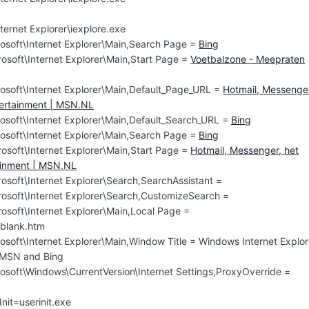
ternet Explorer\iexplore.exe
osoft\Internet Explorer\Main,Search Page =
Bing
osoft\Internet Explorer\Main,Start Page =
Voetbalzone - Meepraten
osoft\Internet Explorer\Main,Default_Page_URL =
Hotmail, Messenge
tertainment | MSN.NL
osoft\Internet Explorer\Main,Default_Search_URL =
Bing
osoft\Internet Explorer\Main,Search Page =
Bing
osoft\Internet Explorer\Main,Start Page =
Hotmail, Messenger, het
tainment | MSN.NL
soft\Internet Explorer\Search,SearchAssistant =
osoft\Internet Explorer\Search,CustomizeSearch =
osoft\Internet Explorer\Main,Local Page =
blank.htm
soft\Internet Explorer\Main,Window Title = Windows Internet Explor
 MSN and Bing
osoft\Windows\CurrentVersion\Internet Settings,ProxyOverride =
Init=userinit.exe