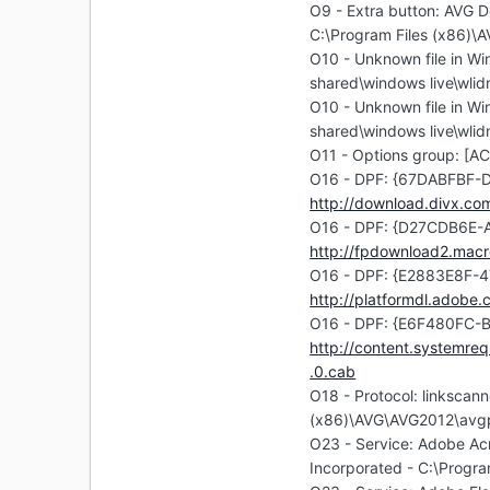
O9 - Extra button: AVG
C:\Program Files (x86)\
O10 - Unknown file in Wi
shared\windows live\wlidn
O10 - Unknown file in Wi
shared\windows live\wlidn
O11 - Options group: [
O16 - DPF: {67DABFBF-D
http://download.divx.co
O16 - DPF: {D27CDB6E-
http://fpdownload2.macr
O16 - DPF: {E2883E8F-
http://platformdl.adobe
O16 - DPF: {E6F480FC-
http://content.systemre
.0.cab
O18 - Protocol: linksc
(x86)\AVG\AVG2012\avgp
O23 - Service: Adobe A
Incorporated - C:\Progr