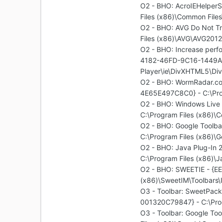
O2 - BHO: AcroIEHelpe
Files (x86)\Common File
O2 - BHO: AVG Do Not 
Files (x86)\AVG\AVG2012\
O2 - BHO: Increase perf
4182-46FD-9C16-1449A49
Player\ie\DivXHTML5\Di
O2 - BHO: WormRadar.co
4E65E497C8C0} - C:\Prog
O2 - BHO: Windows Live
C:\Program Files (x86)\
O2 - BHO: Google Toolb
C:\Program Files (x86)\G
O2 - BHO: Java Plug-I
C:\Program Files (x86)\Ja
O2 - BHO: SWEETIE - {E
(x86)\SweetIM\Toolbars\I
O3 - Toolbar: SweetPack
001320C79847} - C:\Progr
O3 - Toolbar: Google T