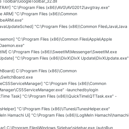
e Toolbar\GoogleToolbar_32.dll
TRAY] "C:\Program Files (x86)\AVG\AVG2012\avgtray.exe"
be ARM] "C:\Program Files (x86)\Common
obeARM.exe"
avaUpdateSched] "C:\Program Files (x86)\Common Files\Java\Java
aemon] "C:\Program Files (x86)\Common Files\Apple\Apple
SDaemon.exe"
tIM] C:\Program Files (x86)\SweetIM\Messenger\SweetIM.exe
Update] "C:\Program Files (x86)\DivX\DivX Update\DivXUpdate.exe"
chBoard] C:\Program Files (x86)\Common
\SwitchBoard.exe
beCS5ServiceManager] "C:\Program Files (x86)\Common
Manager\CS5ServiceManager.exe" -launchedbylogin
kTime Task] "C:\Program Files (x86)\QuickTime\QTTask.exe" -
sHelper] "C:\Program Files (x86)\iTunes\iTunesHelper.exe"
eIn Hamachi Ui] "C:\Program Files (x86)\LogMeIn Hamachi\hamachi
bar] C:\Program Files\Windows Sidebar\sidebar.exe /autoRun