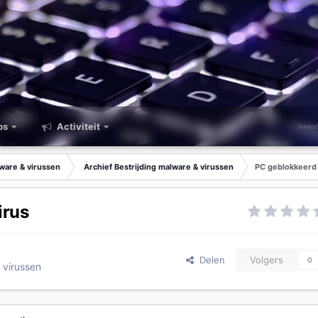
ps
Activiteit
lware & virussen
Archief Bestrijding malware & virussen
PC geblokkeerd d
irus
Delen
Volgers
0
 virussen