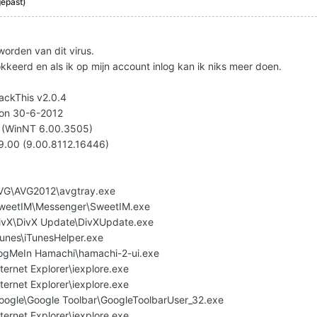
epast)
worden van dit virus.
kkeerd en als ik op mijn account inlog kan ik niks meer doen.
jackThis v2.0.4
 on 30-6-2012
1 (WinNT 6.00.3505)
v9.00 (9.00.8112.16446)
AVG\AVG2012\avgtray.exe
\SweetIM\Messenger\SweetIM.exe
DivX\DivX Update\DivXUpdate.exe
Tunes\iTunesHelper.exe
LogMeIn Hamachi\hamachi-2-ui.exe
ternet Explorer\iexplore.exe
ternet Explorer\iexplore.exe
Google\Google Toolbar\GoogleToolbarUser_32.exe
ternet Explorer\iexplore.exe