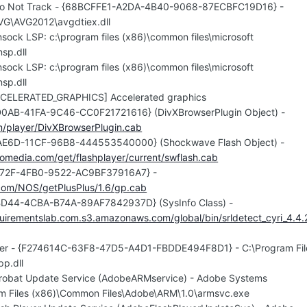
 Do Not Track - {68BCFFE1-A2DA-4B40-9068-87ECBFC19D16} -
AVG\AVG2012\avgdtiex.dll
nsock LSP: c:\program files (x86)\common files\microsoft
sp.dll
nsock LSP: c:\program files (x86)\common files\microsoft
sp.dll
ACCELERATED_GRAPHICS] Accelerated graphics
0AB-41FA-9C46-CC0F21721616} (DivXBrowserPlugin Object) -
m/player/DivXBrowserPlugin.cab
AE6D-11CF-96B8-444553540000} (Shockwave Flash Object) -
omedia.com/get/flashplayer/current/swflash.cab
472F-4FB0-9522-AC9BF37916A7} -
.com/NOS/getPlusPlus/1.6/gp.cab
BD44-4CBA-B74A-89AF7842937D} (SysInfo Class) -
quirementslab.com.s3.amazonaws.com/global/bin/srldetect_cyri_4.4.
anner - {F274614C-63F8-47D5-A4D1-FBDDE494F8D1} - C:\Program Fil
p.dll
crobat Update Service (AdobeARMservice) - Adobe Systems
am Files (x86)\Common Files\Adobe\ARM\1.0\armsvc.exe