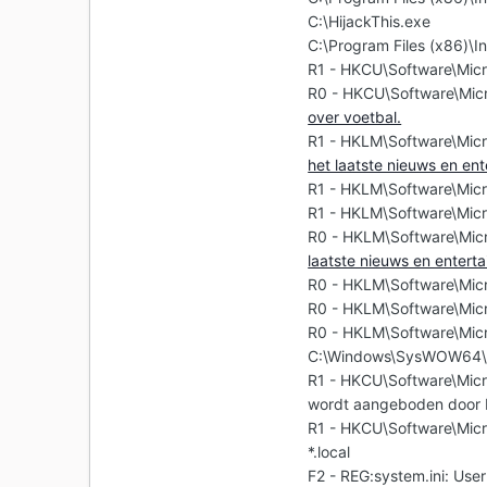
C:\HijackThis.exe
C:\Program Files (x86)\In
R1 - HKCU\Software\Micr
R0 - HKCU\Software\Micr
over voetbal.
R1 - HKLM\Software\Micr
het laatste nieuws en en
R1 - HKLM\Software\Micr
R1 - HKLM\Software\Micr
R0 - HKLM\Software\Micr
laatste nieuws en enter
R0 - HKLM\Software\Micro
R0 - HKLM\Software\Micr
R0 - HKLM\Software\Micr
C:\Windows\SysWOW64\
R1 - HKCU\Software\Micro
wordt aangeboden door
R1 - HKCU\Software\Micr
*.local
F2 - REG:system.ini: User