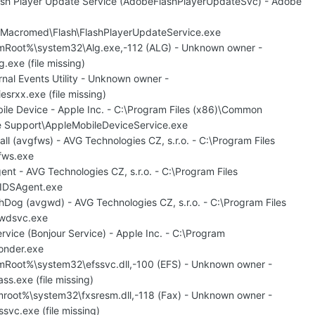
ash Player Update Service (AdobeFlashPlayerUpdateSvc) - Adobe
acromed\Flash\FlashPlayerUpdateService.exe
mRoot%\system32\Alg.exe,-112 (ALG) - Unknown owner -
exe (file missing)
nal Events Utility - Unknown owner -
srxx.exe (file missing)
ile Device - Apple Inc. - C:\Program Files (x86)\Common
ce Support\AppleMobileDeviceService.exe
ll (avgfws) - AVG Technologies CZ, s.r.o. - C:\Program Files
fws.exe
nt - AVG Technologies CZ, s.r.o. - C:\Program Files
IDSAgent.exe
Dog (avgwd) - AVG Technologies CZ, s.r.o. - C:\Program Files
wdsvc.exe
rvice (Bonjour Service) - Apple Inc. - C:\Program
onder.exe
mRoot%\system32\efssvc.dll,-100 (EFS) - Unknown owner -
s.exe (file missing)
root%\system32\fxsresm.dll,-118 (Fax) - Unknown owner -
vc.exe (file missing)