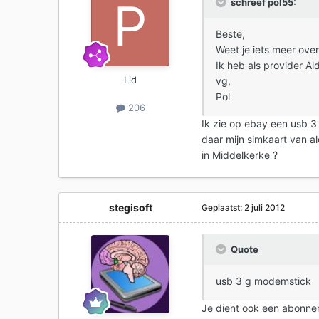
schreef pol55:
Beste,
Weet je iets meer ove
Ik heb als provider Al
Lid
vg,
Pol
206
Ik zie op ebay een usb 3
daar mijn simkaart van ald
in Middelkerke ?
stegisoft
Geplaatst:
2 juli 2012
Quote
usb 3 g modemstick
Je dient ook een abonne