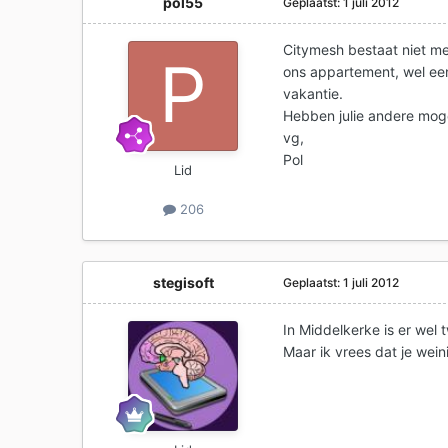
pol55
Geplaatst:
1 juli 2012
Citymesh bestaat niet me
ons appartement, wel een
vakantie.
Hebben julie andere mog
vg,
Pol
Lid
206
stegisoft
Geplaatst:
1 juli 2012
In Middelkerke is er wel
Maar ik vrees dat je wei