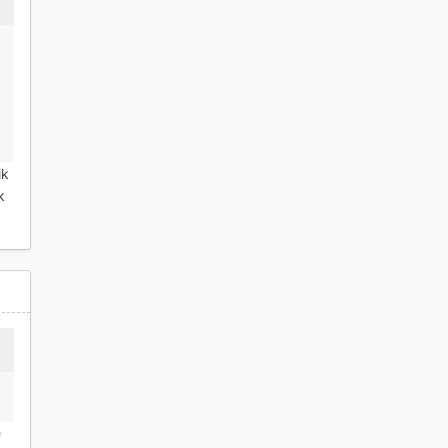
ik
k
e