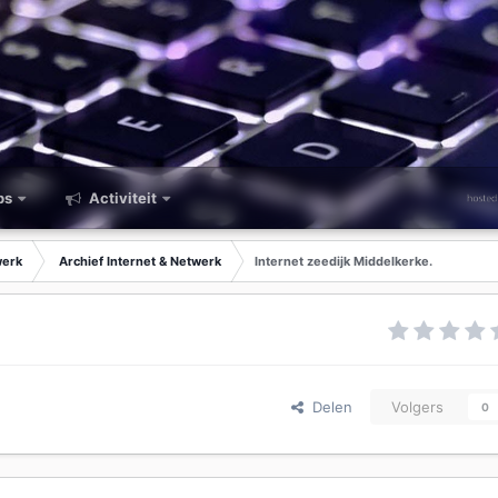
ps
Activiteit
werk
Archief Internet & Netwerk
Internet zeedijk Middelkerke.
Delen
Volgers
0