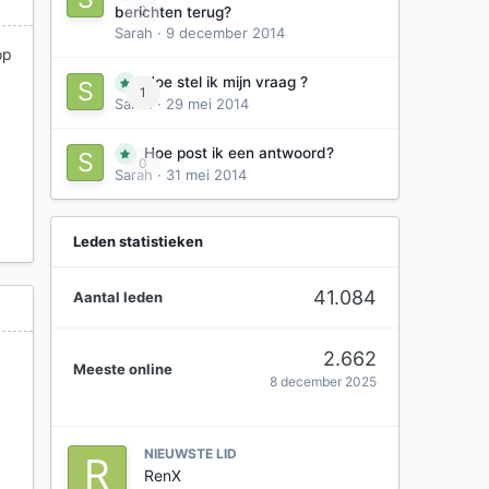
0
berichten terug?
Sarah
·
9 december 2014
op
k
Hoe stel ik mijn vraag ?
1
Sarah
·
29 mei 2014
Hoe post ik een antwoord?
0
Sarah
·
31 mei 2014
Leden statistieken
41.084
Aantal leden
2.662
Meeste online
8 december 2025
NIEUWSTE LID
RenX