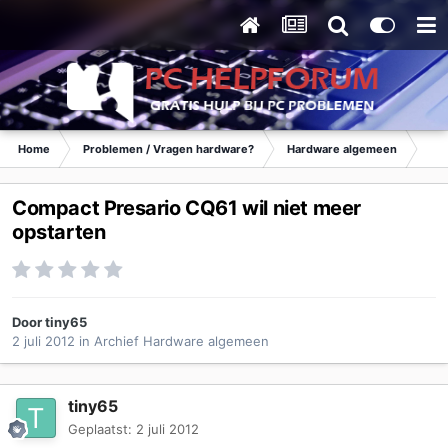
Home
Problemen / Vragen hardware?
Hardware algemeen
Ar
Compact Presario CQ61 wil niet meer
opstarten
Door
tiny65
2 juli 2012
in
Archief Hardware algemeen
tiny65
Geplaatst:
2 juli 2012