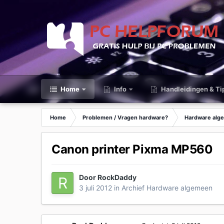
Home
Info
Handleidingen & Ti
Home
Problemen / Vragen hardware?
Hardware alg
Canon printer Pixma MP560
Door
RockDaddy
3 juli 2012
in
Archief Hardware algemeen