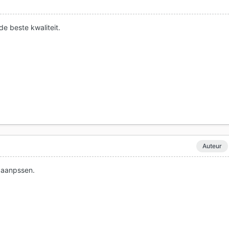
de beste kwaliteit.
Auteur
t aanpssen.