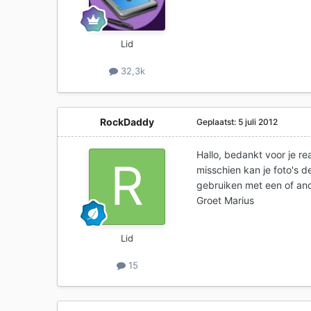
Lid
32,3k
RockDaddy
Geplaatst:
5 juli 2012
Hallo, bedankt voor je rea
misschien kan je foto's 
gebruiken met een of ande
Groet Marius
Lid
15