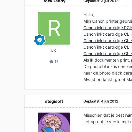
RockDaddy
Geplaatst:
3 juli 2012
Hallo,
Mijn Canon printer gebru
Canon inkt cartridge PG
Canon inkt cartridge CL
Canon inkt cartridge CLI
Canon inkt cartridge CL
Lid
Canon inkt cartridge CL
Als ik documenten print,
15
De photo black is een ke
naar de photo black cart
Alvast bedankt, groet Ma
stegisoft
Geplaatst:
4 juli 2012
Misschien dat je best
na
Let op dat je versie met ch