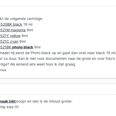
ikt de volgende cartridge
I-520BK black
19 ml
I-521M magenta
9ml
-521Y yellow
9ml
I-521C cyan
9ml
I-521BK
photo black
9ml
 maakt hij eerst de Photo black op en gaat dan over naar black 19 ml
er zo duur. Kan ik niet voor documenten naar de grote en voor foto's
rdge? Als iemand iets weet hoor ik dat graag.
rius
maak inkt
koopt en dan is de inhoud groter.
ip kies !!!!