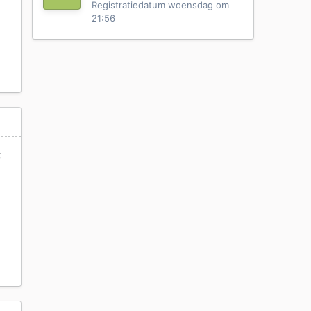
Registratiedatum
woensdag om
21:56
t