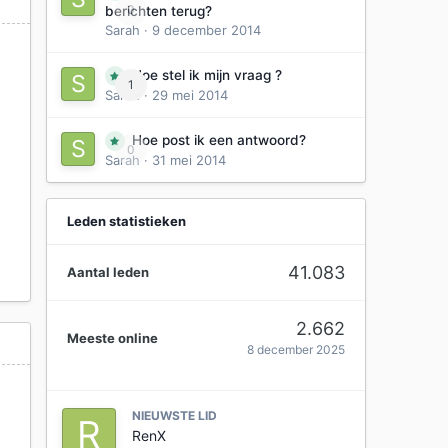
0
berichten terug?
Sarah
·
9 december 2014
Hoe stel ik mijn vraag ?
1
Sarah
·
29 mei 2014
Hoe post ik een antwoord?
0
Sarah
·
31 mei 2014
.
Leden statistieken
41.083
Aantal leden
2.662
Meeste online
8 december 2025
NIEUWSTE LID
RenX