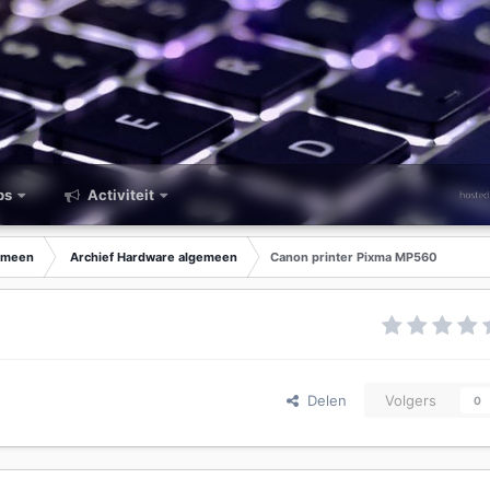
ps
Activiteit
emeen
Archief Hardware algemeen
Canon printer Pixma MP560
Delen
Volgers
0