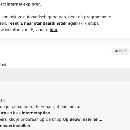
art internet explorer
.
kan ook volautomatisch gebeuren, door dit programma te
eren:
reset IE naar standaardinstellingen
(klik erop).
w instellen van IE, vindt u
hier
.
Auteur
lost
er.
 op je toetsenbord. Er verschijnt een menu.
xtra
en kies
Internetopties
.
eerd
klik je onderaan op de knop
Opnieuw instellen...
nieuw instellen
.