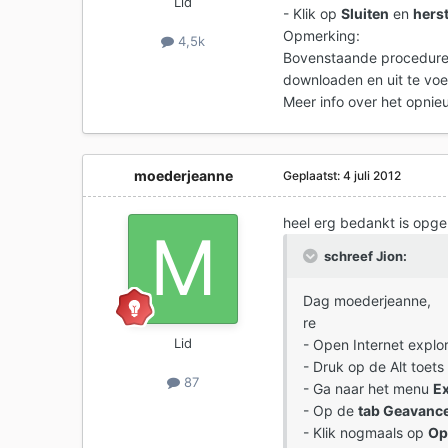
Lid
- Klik op
Sluiten
en
herst
Opmerking:
4,5k
Bovenstaande procedure 
downloaden en uit te vo
Meer info over het opnieu
moederjeanne
Geplaatst:
4 juli 2012
heel erg bedankt is opge
schreef Jion:
Dag moederjeanne,
re
Lid
- Open Internet explor
- Druk op de Alt toets
87
- Ga naar het menu
E
- Op de
tab Geavanc
- Klik nogmaals op
Op