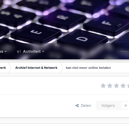
ps
Activiteit
werk
Archief Internet & Netwerk
kan niet meer online betalen
Delen
Volgers
0