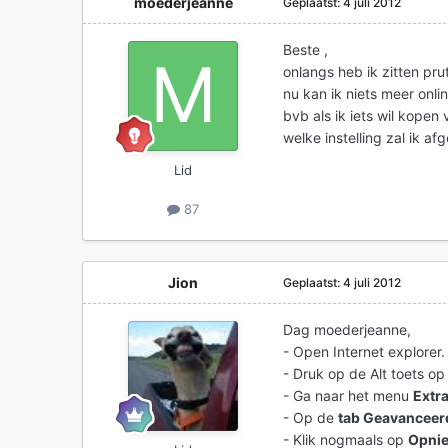
moederjeanne
Geplaatst:
4 juli 2012
Beste ,
onlangs heb ik zitten pru
nu kan ik niets meer onl
bvb als ik iets wil kopen 
welke instelling zal ik a
Lid
87
Jion
Geplaatst:
4 juli 2012
Dag moederjeanne,
- Open Internet explorer.
- Druk op de Alt toets op
- Ga naar het menu
E
xtr
- Op de
tab Geavanceer
- Klik nogmaals op
Opnie