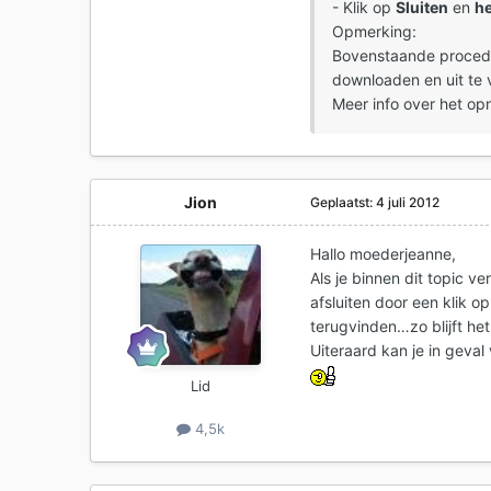
- Klik op
Sluiten
en
he
Opmerking:
Bovenstaande procedu
downloaden en uit te
Meer info over het opn
Jion
Geplaatst:
4 juli 2012
Hallo moederjeanne,
Als je binnen dit topic 
afsluiten door een klik 
terugvinden…zo blijft het
Uiteraard kan je in gev
Lid
4,5k