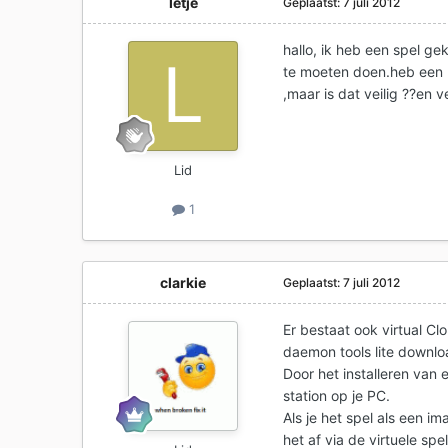
letje
Geplaatst:
7 juli 2012
hallo, ik heb een spel ge
te moeten doen.heb een 
,maar is dat veilig ??en
Lid
1
clarkie
Geplaatst:
7 juli 2012
Er bestaat ook virtual C
daemon tools lite downlo
Door het installeren van
station op je PC.
Als je het spel als een i
het af via de virtuele spel