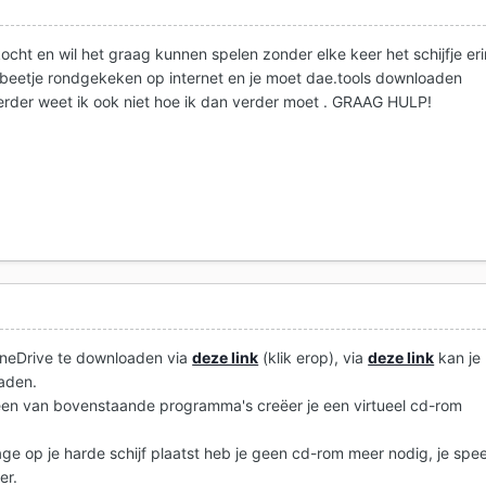
kocht en wil het graag kunnen spelen zonder elke keer het schijfje eri
beetje rondgekeken op internet en je moet dae.tools downloaden
 verder weet ik ook niet hoe ik dan verder moet . GRAAG HULP!
loneDrive te downloaden via
deze link
(klik erop), via
deze link
kan je
aden.
 een van bovenstaande programma's creëer je een virtueel cd-rom
mage op je harde schijf plaatst heb je geen cd-rom meer nodig, je spee
er.