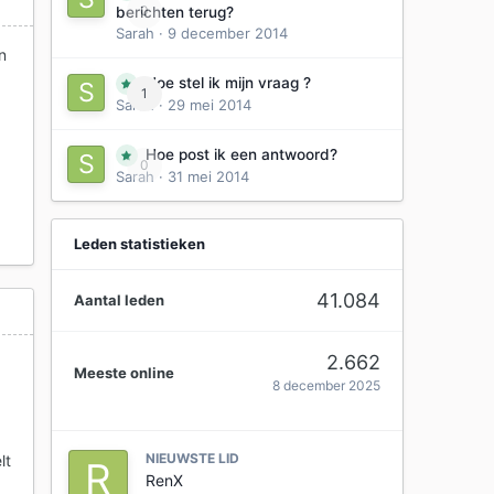
0
berichten terug?
Sarah
·
9 december 2014
n
Hoe stel ik mijn vraag ?
1
Sarah
·
29 mei 2014
Hoe post ik een antwoord?
0
Sarah
·
31 mei 2014
Leden statistieken
41.084
Aantal leden
2.662
Meeste online
8 december 2025
NIEUWSTE LID
lt
RenX