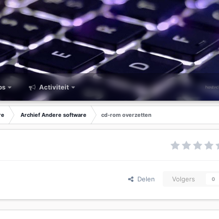
ps
Activiteit
re
Archief Andere software
cd-rom overzetten
Delen
Volgers
0