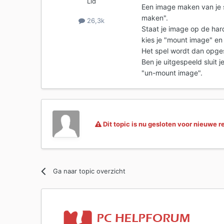
Lid
Een image maken van je s
maken".
26,3k
Staat je image op de hard
kies je "mount image" en
Het spel wordt dan opges
Ben je uitgespeeld sluit je
"un-mount image".
Dit topic is nu gesloten voor nieuwe r
Ga naar topic overzicht