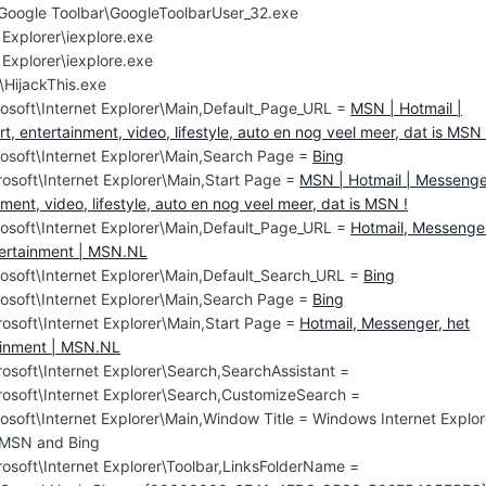
\Google Toolbar\GoogleToolbarUser_32.exe
 Explorer\iexplore.exe
 Explorer\iexplore.exe
\HijackThis.exe
osoft\Internet Explorer\Main,Default_Page_URL =
MSN | Hotmail |
, entertainment, video, lifestyle, auto en nog veel meer, dat is MSN 
osoft\Internet Explorer\Main,Search Page =
Bing
osoft\Internet Explorer\Main,Start Page =
MSN | Hotmail | Messeng
nment, video, lifestyle, auto en nog veel meer, dat is MSN !
osoft\Internet Explorer\Main,Default_Page_URL =
Hotmail, Messenge
tertainment | MSN.NL
osoft\Internet Explorer\Main,Default_Search_URL =
Bing
osoft\Internet Explorer\Main,Search Page =
Bing
osoft\Internet Explorer\Main,Start Page =
Hotmail, Messenger, het
tainment | MSN.NL
soft\Internet Explorer\Search,SearchAssistant =
osoft\Internet Explorer\Search,CustomizeSearch =
soft\Internet Explorer\Main,Window Title = Windows Internet Explor
 MSN and Bing
osoft\Internet Explorer\Toolbar,LinksFolderName =