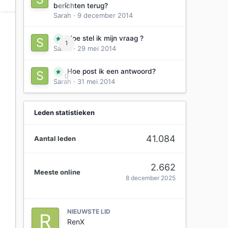
0
berichten terug?
Sarah
·
9 december 2014
Hoe stel ik mijn vraag ?
1
e
Sarah
·
29 mei 2014
Hoe post ik een antwoord?
0
Sarah
·
31 mei 2014
Leden statistieken
41.084
Aantal leden
2.662
Meeste online
8 december 2025
NIEUWSTE LID
RenX