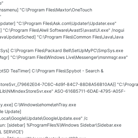
e"
mssmenu] "C:\Program Files\Maxtor\OneTouch
"
pdater] "C:\Program Files\Ask.com\Updater\Updater.exe"
] "C:\Program Files\Alwil Software\Avast5\avastUI.exe" /nogui
avaUpdateSched] "C:\Program Files\Common Files\Java\Java
cSys] C:\Program Files\Packard Bell\SetUpMyPC\SmpSys.exe
sgr] "C:\Program Files\Windows Live\Messenger\msnmsgr.exe"
otSD TeaTimer] C:\Program Files\Spybot - Search &
dxStoreSvr_{79662E04-7C6C-4d9f-84C7-88D8A56B10AA}] "C:\Progr
o\Lib\NMIndexStoreSvr.exe" ASO-616B5711-6DAE-4795-A05F-
ay.exe] C:\Windows\ehome\ehTray.exe
le Update]
\Local\Google\Update\GoogleUpdate.exe" /c
un: [sidebar] %ProgramFiles%\Windows Sidebar\Sidebar.exe
L SERVICE')