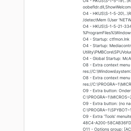
O4 - HKUS\S-1-5-19\..\
oobefldr.dll,ShowWelcom
O4 - HKUS\S-1-5-20\..\R
/detectMem (User 'NET
O4 - HKUS\S-1-5-21-33
%ProgramFiles%\Windows
O4 - Startup: ctfmon.ln
O4 - Startup: Mediacontr
Utility\PMBCore\SPUVol
O4 - Global Startup: McA
O8 - Extra context menu
res://C:\Windows\syste
O8 - Extra context menu 
res://C:\PROGRA~1\MIC
O9 - Extra button: On
C:\PROGRA~1\MICROS~2
O9 - Extra button: (no
C:\PROGRA~1\SPYBOT~1\
O9 - Extra 'Tools' menu
48C4-A200-58CAB36FD2A
O11 - Options group: [