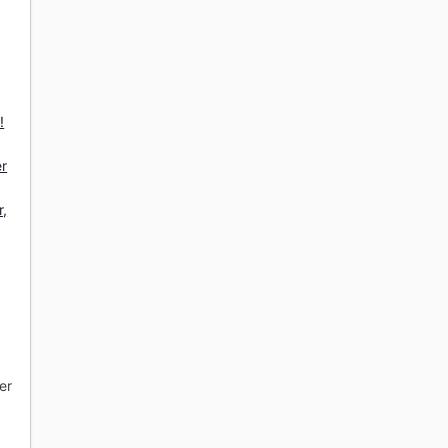
!
er
r,
er