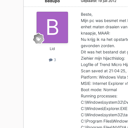
bedupo
Geplaatst:
19 juli 2012
Beste,
Mijn pc was besmet met h
enhet maten draaien van 
knaapje, MAAR:
Nu krijg ik na het opsta
gevonden zorden.
Lid
Dit was het bestand dat g
Ziehier mijn hijacthislog:
3
Logfile of Trend Micro Hi
Scan saved at 21:04:25,
Platform: Windows Vista
MSIE: Internet Explorer 
Boot mode: Normal
Running processes:
C:\Windows\system32\D
C:\Windows\Explorer.EXE
C:\Windows\system32\ta
C:\Program Files\Windo
C:\Program Files\NVIDIA 