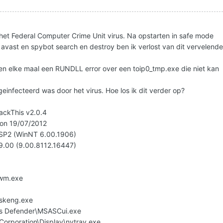
et Federal Computer Crime Unit virus. Na opstarten in safe mode
avast en spybot search en destroy ben ik verlost van dit vervelend
rten elke maal een RUNDLL error over een toip0_tmp.exe die niet kan
einfecteerd was door het virus. Hoe los ik dit verder op?
jackThis v2.0.4
 on 19/07/2012
 SP2 (WinNT 6.00.1906)
v9.00 (9.00.8112.16447)
wm.exe
skeng.exe
ws Defender\MSASCui.exe
Corporation\Display\nvtray.exe