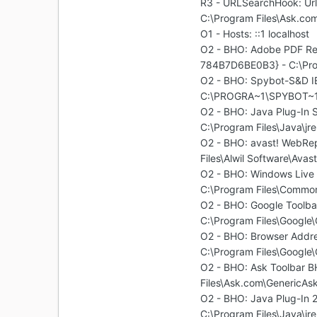
R3 - URLSearchHook: U
C:\Program Files\Ask.com
O1 - Hosts: ::1 localhost
O2 - BHO: Adobe PDF Re
784B7D6BE0B3} - C:\Prog
O2 - BHO: Spybot-S&D I
C:\PROGRA~1\SPYBOT~1\
O2 - BHO: Java Plug-I
C:\Program Files\Java\jre
O2 - BHO: avast! WebR
Files\Alwil Software\Ava
O2 - BHO: Windows Live
C:\Program Files\Common
O2 - BHO: Google Toolb
C:\Program Files\Google\
O2 - BHO: Browser Addr
C:\Program Files\Google
O2 - BHO: Ask Toolbar
Files\Ask.com\GenericAsk
O2 - BHO: Java Plug-I
C:\Program Files\Java\jre