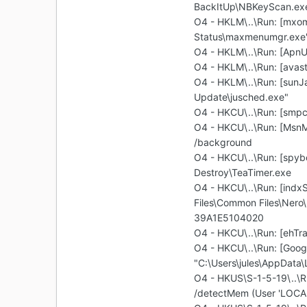
BackItUp\NBKeyScan.ex
O4 - HKLM\..\Run: [mxo
Status\maxmenumgr.exe
O4 - HKLM\..\Run: [ApnU
O4 - HKLM\..\Run: [avast
O4 - HKLM\..\Run: [sunJ
Update\jusched.exe"
O4 - HKCU\..\Run: [smp
O4 - HKCU\..\Run: [MsnM
/background
O4 - HKCU\..\Run: [spyb
Destroy\TeaTimer.exe
O4 - HKCU\..\Run: [in
Files\Common Files\Ner
39A1E5104020
O4 - HKCU\..\Run: [ehTr
O4 - HKCU\..\Run: [Goog
"C:\Users\jules\AppData
O4 - HKUS\S-1-5-19\..\R
/detectMem (User 'LOCA