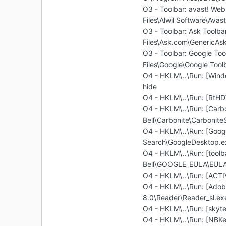
O3 - Toolbar: avast! 
Files\Alwil Software\Ava
O3 - Toolbar: Ask Tool
Files\Ask.com\GenericAsk
O3 - Toolbar: Google T
Files\Google\Google Tool
O4 - HKLM\..\Run: [Win
hide
O4 - HKLM\..\Run: [RtH
O4 - HKLM\..\Run: [Carbo
Bell\Carbonite\CarboniteS
O4 - HKLM\..\Run: [Goog
Search\GoogleDesktop.ex
O4 - HKLM\..\Run: [toolb
Bell\GOOGLE_EULA\EULA
O4 - HKLM\..\Run: [ACTI
O4 - HKLM\..\Run: [Adob
8.0\Reader\Reader_sl.ex
O4 - HKLM\..\Run: [skyte
O4 - HKLM\..\Run: [NBKe