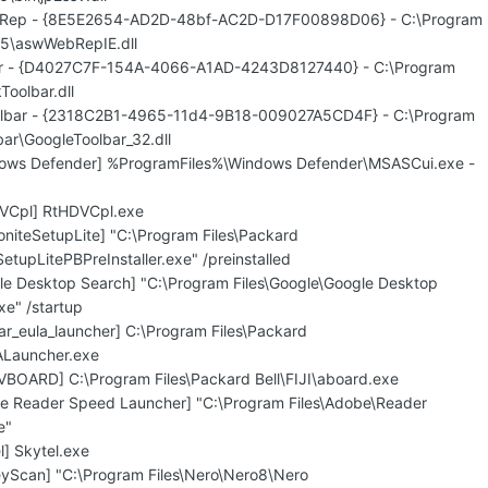
WebRep - {8E5E2654-AD2D-48bf-AC2D-D17F00898D06} - C:\Program
st5\aswWebRepIE.dll
bar - {D4027C7F-154A-4066-A1AD-4243D8127440} - C:\Program
Toolbar.dll
oolbar - {2318C2B1-4965-11d4-9B18-009027A5CD4F} - C:\Program
bar\GoogleToolbar_32.dll
dows Defender] %ProgramFiles%\Windows Defender\MSASCui.exe -
DVCpl] RtHDVCpl.exe
niteSetupLite] "C:\Program Files\Packard
etupLitePBPreInstaller.exe" /preinstalled
le Desktop Search] "C:\Program Files\Google\Google Desktop
e" /startup
ar_eula_launcher] C:\Program Files\Packard
Launcher.exe
VBOARD] C:\Program Files\Packard Bell\FIJI\aboard.exe
e Reader Speed Launcher] "C:\Program Files\Adobe\Reader
e"
l] Skytel.exe
yScan] "C:\Program Files\Nero\Nero8\Nero