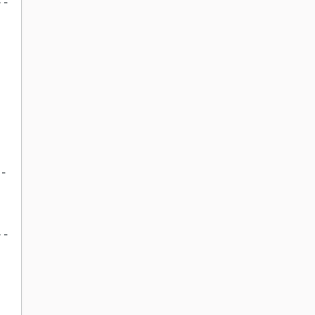
 -
 -
 -