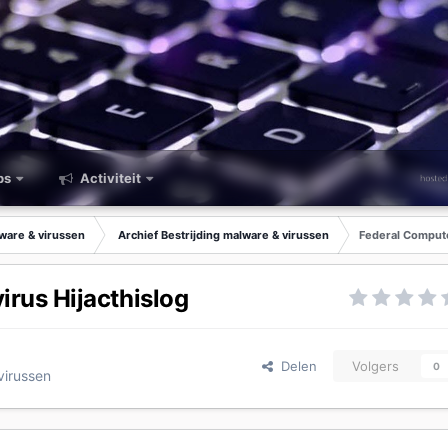
ps
Activiteit
lware & virussen
Archief Bestrijding malware & virussen
Federal Compute
irus Hijacthislog
Delen
Volgers
0
virussen