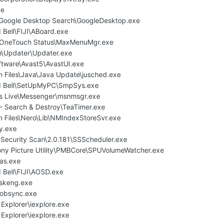
xe
\Google Desktop Search\GoogleDesktop.exe
 Bell\FIJI\ABoard.exe
r\OneTouch Status\MaxMenuMgr.exe
m\Updater\Updater.exe
oftware\Avast5\AvastUI.exe
 Files\Java\Java Update\jusched.exe
rd Bell\SetUpMyPC\SmpSys.exe
ws Live\Messenger\msnmsgr.exe
 - Search & Destroy\TeaTimer.exe
 Files\Nero\Lib\NMIndexStoreSvr.exe
y.exe
 Security Scan\2.0.181\SSScheduler.exe
ony Picture Utility\PMBCore\SPUVolumeWatcher.exe
as.exe
 Bell\FIJI\AOSD.exe
skeng.exe
obsync.exe
 Explorer\iexplore.exe
 Explorer\iexplore.exe