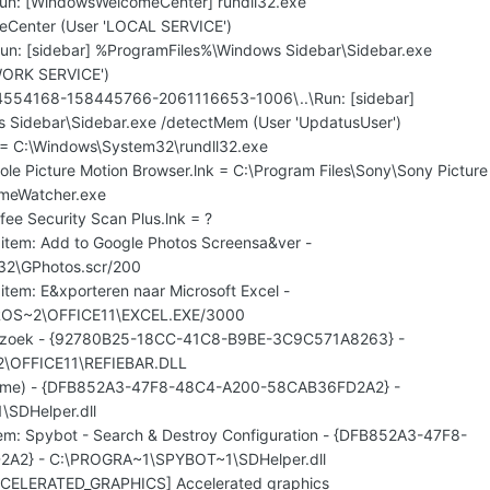
Run: [WindowsWelcomeCenter] rundll32.exe
eCenter (User 'LOCAL SERVICE')
un: [sidebar] %ProgramFiles%\Windows Sidebar\Sidebar.exe
WORK SERVICE')
4554168-158445766-2061116653-1006\..\Run: [sidebar]
 Sidebar\Sidebar.exe /detectMem (User 'UpdatusUser')
k = C:\Windows\System32\rundll32.exe
ole Picture Motion Browser.lnk = C:\Program Files\Sony\Sony Picture
umeWatcher.exe
fee Security Scan Plus.lnk = ?
 item: Add to Google Photos Screensa&ver -
m32\GPhotos.scr/200
item: E&xporteren naar Microsoft Excel -
ROS~2\OFFICE11\EXCEL.EXE/3000
derzoek - {92780B25-18CC-41C8-B9BE-3C9C571A8263} -
\OFFICE11\REFIEBAR.DLL
 name) - {DFB852A3-47F8-48C4-A200-58CAB36FD2A2} -
SDHelper.dll
item: Spybot - Search & Destroy Configuration - {DFB852A3-47F8-
2} - C:\PROGRA~1\SPYBOT~1\SDHelper.dll
ACCELERATED_GRAPHICS] Accelerated graphics