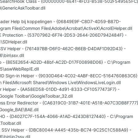
rlSearchHook Class - {00000000-6E41-4FD3-8538-502F5495E5FC}
\GenericAskToolbar.dll
ader Help bij koppelingen - {06849E9F-C8D7-4D59-B87D-
ram Files\Common Files\Adobe\Acrobat\ActiveX\AcroIEHelper.dll
E Protection - {53707962-6F74-2D53-2644-206D7942484F} -
SDHelper.dll
n SSV Helper - {761497BB-D6F0-462C-B6EB-D4DAF1D92D43} -
6\bin\ssv.dll
ep - {8E5E2654-AD2D-48bf-AC2D-D17F00898D06} - C:\Program
st5\aswWebRepIE.dll
 ID Sign-in Helper - {9030D464-4C02-4ABF-8ECC-5164760863C6}
 Files\Microsoft Shared\Windows Live\WindowsLiveLogin.dll
ar Helper - {AA58ED58-01DD-4d91-8333-CF10577473F7} -
Google Toolbar\GoogleToolbar_32.dll
ess Error Redirector - {CA6319C0-31B7-401E-A518-A07C3DB8F777}
\Google_BAE\BAE.dll
 BHO - {D4027C7F-154A-4066-A1AD-4243D8127440} - C:\Program
Toolbar.dll
n 2 SSV Helper - {DBC80044-A445-435b-BC74-9C25C1C588A9} -
6\bin\jp2ssv.dll