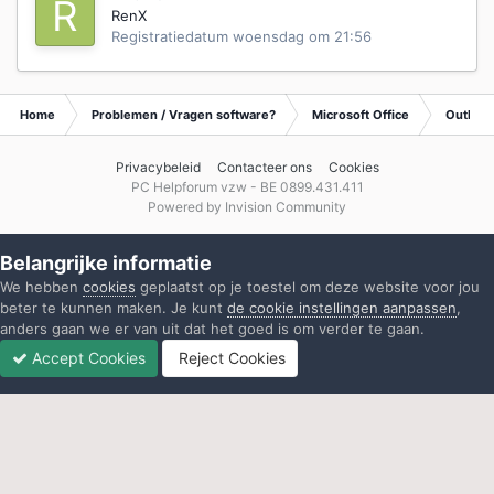
RenX
Registratiedatum
woensdag om 21:56
Home
Problemen / Vragen software?
Microsoft Office
Outlook
Privacybeleid
Contacteer ons
Cookies
PC Helpforum vzw - BE 0899.431.411
Powered by Invision Community
Belangrijke informatie
We hebben
cookies
geplaatst op je toestel om deze website voor jou
beter te kunnen maken. Je kunt
de cookie instellingen aanpassen
,
anders gaan we er van uit dat het goed is om verder te gaan.
Accept Cookies
Reject Cookies
Forums
Ongelezen
Inloggen
Registreren
Meer