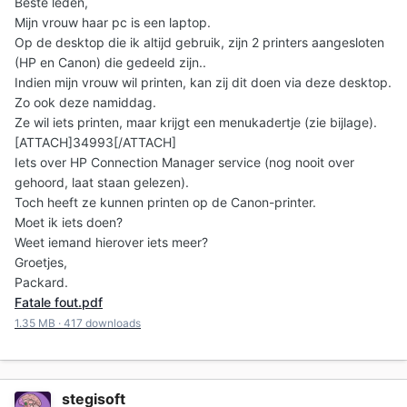
Beste leden,
Mijn vrouw haar pc is een laptop.
Op de desktop die ik altijd gebruik, zijn 2 printers aangesloten
(HP en Canon) die gedeeld zijn..
Indien mijn vrouw wil printen, kan zij dit doen via deze desktop.
Zo ook deze namiddag.
Ze wil iets printen, maar krijgt een menukadertje (zie bijlage).
[ATTACH]34993[/ATTACH]
Iets over HP Connection Manager service (nog nooit over
gehoord, laat staan gelezen).
Toch heeft ze kunnen printen op de Canon-printer.
Moet ik iets doen?
Weet iemand hierover iets meer?
Groetjes,
Packard.
Fatale fout.pdf
1.35 MB
·
417 downloads
stegisoft