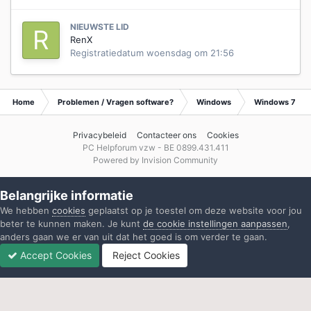
NIEUWSTE LID
RenX
Registratiedatum
woensdag om 21:56
Home
Problemen / Vragen software?
Windows
Windows 7
Privacybeleid
Contacteer ons
Cookies
PC Helpforum vzw - BE 0899.431.411
Powered by Invision Community
Belangrijke informatie
We hebben
cookies
geplaatst op je toestel om deze website voor jou
beter te kunnen maken. Je kunt
de cookie instellingen aanpassen
,
anders gaan we er van uit dat het goed is om verder te gaan.
Accept Cookies
Reject Cookies
Forums
Ongelezen
Inloggen
Registreren
Meer